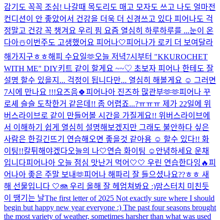
감기도 꼭꼭 조심! 나갈때 목도리도 매고 모자도 쓰고 나도 얼마전
컨디션이 안 좋았어서 건강을 더욱 더 신경쓰고 있다 피어나도 걱
정말고 건강 꼭 챙겨요 우리 핌 요즘 열심히 하루하루를 ...
눈이 온
다아☃️​
이번주도 고생했어요 피어나🤍
피어나가 로키 더 보여달라
해가지구ㅎㅎ
해피 수요일🫶
오늘 저녁7시부터 "KKUROCHET
WITH ME" DIY키트 같이 할게요 ~~♡ 초보자 피어나 한테도 잘
설명 할수 있을지... 걱정이 됩니다만... 열심히 해볼게요 ☺️ 그러면
7시에 만나요 !!!
요즈음🍀
피어나아 진즈하 많관부🫶🫶
피어나 꾸
로셰 슬슬 도착한거 같은데!! 좀 어렵죠...?ㅠㅠㅠ 제가 22일에 위
버스라이브로 같이 만들어볼 시간을 가질게요!! 위버스라이브에
서 이해하기 쉽게 열심히 설명해보겠지만 그래도 불안하다 싶은
사람은 한길긴뜨기 연습해오면 좋을것 같아용 ☺️ 할수 있다!! 화
이팅!!
칼튀해야겠다
오늘의 나🤍
연습 화이팅 ☺️
안녕하세요 운채
입니다
피어나아 오늘 점심 맛난거 먹어🤍🤍 우린 연습한다잉🔥
피
어나아 좋은 주말 보내🫶
피어나 해파리 잘 들으셨나요??ㅎㅎ 새
해 선물입니다 🤍🪼 우리 올해 잘 헤엄쳐봐요 :)
맘스터치 미친듯
이 땡기는 날
The first letter of 2025 Not exactly sure where I should
begin but happy new year everyone :) The past four seasons brought
the most variety of weather, sometimes harsher than what was used