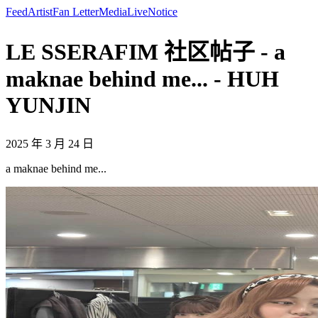
Feed
Artist
Fan Letter
Media
Live
Notice
LE SSERAFIM 社区帖子 - a
maknae behind me... - HUH
YUNJIN
2025 年 3 月 24 日
a maknae behind me...