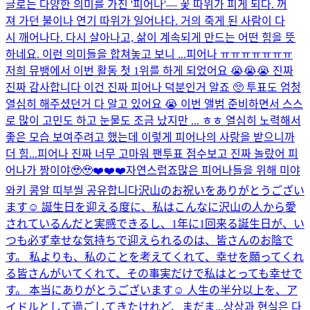
글로는 다양한 의미를 가진 '피어나'— 꽃 따위가 피게 되다. 꺼
져 가던 불이나 연기 따위가 일어나다. 거의 죽게 된 사람이 다
시 깨어나다. 다시 살아나고, 삶이 계속되게 만드는 어떤 힘을 뜻
하네요. 이런 의미들을 합쳐놓고 보니 ...
피어나 ㅠㅠㅠㅠㅠㅠㅠ
저희 뮤뱅에서 이번 활동 첫 1위를 하게 되었어요 😭😭😭 진짜
진짜 감사합니다 이건 진짜 피어나 덕분인거 알죠 🥺 투표도 엄청
열심히 해주셨던거 다 알고 있어요 😭 이번 앨범 준비하면서 스스
로 많이 고민도 하고 눈물도 조금 났지만 ... ㅎㅎ 열심히 노력해서
좋은 모습 보여주려고 했는데 이렇게 피어나의 사랑을 받으니까
더 힘...
피어나 진짜 너무 고마워 팬투표 점수보고 진짜 놀랐어 피
어나가 짱이야🥹🥹❤️❤️❤️
자연스럽죠
많은 피어나들을 위해 미야
와키 콩알 띠부씰 공유합니다
沢山のお祝いをありがとうござい
ます☺️ 誕生日を迎える度に、私はこんなに沢山の人から愛
されているんだと実感できるし、1年に1回来る誕生日が、い
つも必ず幸せな気持ちで迎えられるのは、皆さんのお陰で
す。 私よりも、私のことを考えてくれて、幸せを願ってくれ
る皆さんがいてくれて、その事実だけで私はとっても幸せで
す。 本当にありがとうございます☺️ 人生の半分以上を、ア
イドルとして過ごしてきたけれど、まだま...
상상과 현실은 다