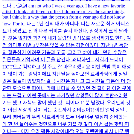
르다... 🙄🙄
I am not who I was a year ago. I have a new favorite
artist. I drink a different coffee. I do more or less the same things,
but I think in a way that the person from a year ago did not know
how. For b...
나는 1년 전의 내가 아니다. 나는 새로운 최애 아티스
트가 생겼고, 전과 다른 커피를 즐겨 마신다. 일상에서 크게 달라
진 것은 없지만 과거의 내가 몰랐던 방식으로 생각하기도 한다. 여
러 의미로 이번 3부작은 잊을 수 없는 경험이었다. 지난 1년 동안
의 형용하기 어려운 기쁨과 고통, 그리고 삶이 내게 던진 수많은
질문들을 기억하며 이 글을 남긴다. 왜냐하면 ...
저희가 드디어
HOT으로 컴백하고 첫 주도 잘 마무리했네요 이번 앨범 특히 애정
이 많이 가는 앨범이에요 지난날을 돌아보면 르세라핌에게 정말
많은 일들이 있었지만 결국 시간은 지나고 그 시간들 덕분에 더 단
단한 모습으로 피어나 앞에 나타날 수 있었던 것 같아요 어떤 곳에
서는 뜨겁고 어떤 곳에서는 차가웠던 상황들에 많이 혼란스러웠
기도 했고 자책도 많이 했던 것...
피어나 11분 남았다. 우리만의 것
이 아닌 세상의 것이 되는 순간까지 준비됐어?! 이번 앨범 정말..
우리 멤버들과 우리 팀르세라핌 모두 너무너무 열심히 준비했는
데 한 번 들어주는 것만으로 너무 기쁠 것 같다 이번 활동 핫팅!
피
어나~~~ 이제 우리 활동 시작이네🥺 오늘 오랜만에 봐서 너무 행