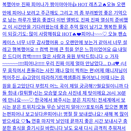
복했어🫶 진짜 피어나가 짱이야아아👍 HOT 레츠고🔥
오늘 오랜
만에 피어나 보려고 주근깨도 그리고 끼 좀 부려봤엉 좋은 기억으
로 남는 하루가 됐음 좋겠다 이번 앨범도 진짜 진짜 열심히 준비했
고 이 시간만을 기다려왔는데 좋은 추억 많이 남기고 행복한 활동
이 되길:기도: 많이 사랑해줘요 HOT🔥❤️
피어나~~~♡ 오늘 팬쇼
케이스 너무 너무 감사했어용 ☺️ 오랜만에 보는거 같아서 너무 설
레고 행복했어요 !! 컴백 전에 큰 힘을 얻은 느낌이었어요 🤗 내일
은 드디어 컴백!!!!!!! 많은 사랑과 응원 부탁드립니다 ☺️ 가자
~~~~~~!!!!
피어나!!!!! 우리 진짜 이제 얼마 안남았다... D-4🧡 (너
무 움직여서 흔들리는 사진 꽤나 많이 찍히는 편)
어제 매니저님이
찍어주신..👍
고양이 따라하기
트랙샘플러 들어보니 어때 나는 음
원을 듣고있단다 부럽지 어느 곡이 제일 궁금해??
월요일이니까 다
들 힘내 (칼튀짤)
신는 모습
옆 모습 사진
네 제 탓이에요.
20시 30분
에 만나요~~~♡ 한국에서 봐주시는 분은 치지직! 전세계에서 보
시는 분은 트위치!
오늘 무슨 날인지 알아???
포토이즘 있으면 뽕뽑
는편
피어나 보고싶다💭
피어나! 명절 잘 보내셨나요? 새해 복 많이
받으세요 🤍🐍 연휴 마지막 날인데 끝까지 좋은 시간 보내시구 충
분한 휴식을 즐기시길 바랍니다 날도 요새 다시 급격히 추워져서