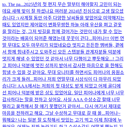
to. The pa...
2025년의 첫 편지 무슨 말부터 해야할지 고민이 되는
데요 새해 맞이 잘 하셨나요 여러분 2024년 진심으로 고생 많으셨
습니다 :) 사계절 동안 아주 다양한 날씨들을 맞았어요 미약해지는
때도 있었지만 제어없이 변화무쌍한 하늘 아래 우산을 펴고 겉옷
을 말리는 것, 그저 빗길을 함께 걸어가는 것만이 내가 할 수 있는
것이라는 배움이 되어준 해였는데 꿋꿋이 걷다...
피어나!!! 이번 연
말 무대도 모두 마무리가 되었네요😌 멋지고 든든한 멤버들, 곁에
서 함께 힘내주시고 도와주신 모든 스텝분들 관계자분들 덕분에
멋지게 해낼 수 있었던 것 같아서 너무 다행이고 뿌듯해요...! 그리
고 피어나 덕분에 멋진 상까지 받아서 감사한 마음으로 올 한해도
힘낼 수 있을 것 같아요. 무대 모니터를 하면서도 피어나의 응원소
리가 크게 들려...
피어나 저희 연말무대 시상식이 다 마무리 되었
습니다! AAA에서는 저희의 첫 대상도 받게 되었고 어제 골디에
선 피어나 덕분에 받은 상도 있었어요. 일단 피어나에게 너무 너무
감사하다는 말을 전하고 싶어요. 사실 AAA 수상소감 할때 너무
떨리고 울컥해서 잘 얘기 못했던거 같아서... 다시 여기서 제대로
마음을 전하려고 해요. 그날 수상하고 무대로 갈 때 올...
피어나~
뭐해요? 나는 일본 잘 도착해서 맛있는 고기 먹고 이제 침대에 누
웠어요. 어제는 진짜 놀라기도 하고 수상소감도 어떻게 했는지 기