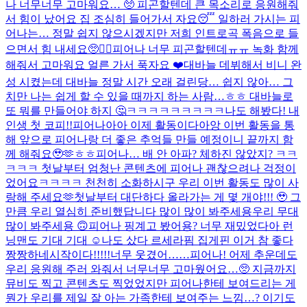
나 너무너무 고마워요… 🥺 피곤할텐데 큰 목소리로 응원해줘
서 힘이 났어요 집 조심히 들어가서 자요😴 일하러 가시는 피
어나는… 정말 쉽지 않으시겠지만 저희 인트로곡 폭음으로 들
으면서 힘 내세요🥺❤️‍🔥
피어나 너무 피곤할텐데ㅠㅠ 녹화 함께
해줘서 고마워요 얼른 가서 푹자요 ❤️
대바늘 데뷔해서 비니 완
성 시켰는데 대바늘 정말 시간 오래 걸린당… 쉽지 않아… 그
치만 나는 쉽게 할 수 있을 때까지 하는 사람…ㅎㅎ 대바늘로
또 뭐를 만들어야 하지 🤔
ㅋㅋㅋㅋㅋㅋㅋㅋㅋ나도 해봤다! 내
인생 첫 코피!!
피어나아아 이제 활동이다아앙 이번 활동을 통
해 앞으로 피어나랑 더 좋은 추억들 만들 예정이니 끝까지 함
께 해줘요🥹🫶ㅎㅎ
피어나… 배 안 아파? 체하진 않았지? ㅋㅋ
ㅋㅋㅋ 첫날부터 엄청난 콘텐츠에 피어나 괜찮으려나 걱정이
었어요ㅋㅋㅋㅋ 천천히 소화하시구 우리 이번 활동도 많이 사
랑해 주세요🫶
첫날부터 대단하다 올라가는 게 몇 개야!!! 🥹 그
만큼 우리 열심히 준비했답니다 많이 많이 봐주세용
우리 무대
많이 봐주세용 🙃
피어나 핑계고 봤어용? 너무 재밌었다아 런
닝맨도 기대 기대 ☺️
나도 샀다 르세라핌 집게핀 이거 참 좋다
짱짱하네
시작이다!!!!!
너무 웃겼어……
피어나! 어제 추운데도
우리 응원해 주러 와줘서 너무너무 고마웠어요…🥺 지금까지
뮤비도 찍고 콘텐츠도 찍었었지만 피어나한테 보여드리는 게
뭔가 우리를 제일 잘 아는 가족한테 보여주는 느낌…? 이기도