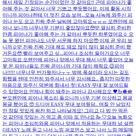
해서 제일 긴장되는 순간이었던 것 같아요!! 근데 피어나가 좋
아해 주는 것 같아서 너무 기쁘고 뿌듯했어요. 이제 활동 시작
이니까 피어나한테 더 멋진 모습 보여...
오늘 사녹에 와주신 피
어나 눈도 오고 진짜 추운 날씨에 고마워요ㅠㅠㅠ 오랜만에 피
어나 보니까 너무너무 기분이 좋았잖아요🥹🩷 열심히 준비한
만큼 피어나가 좋아해 주는 거 같아서 뿌듯한 하루였어요☺️ 오
늘 못 왔던 피어나도 너무 서운해 하지 마요🥹 이제 곧 우리 보
니까☺️🩷 진짜 진짜 기대 해도 돼요 많이 많이 열심히 준비 했
거든요🥹 빨리 보여주고 싶...
피어나 조심히 들어가요오 너무
고마워요 오랜만에 피어나 앞에서 무대 해서 너무 좋았어 오늘
못 온 피어나들도 진짜 곧이니까 기대 많이 해줘요 😉​
피어
나!!!!! 너무너무 반가웠자나ㅜㅜ 밖에 폭설이라 오시는 길도
험했을 텐데 안전히 와주셔서 너무 감사해요.. 춥지만 따뜻한
마음으로 와주신 덕분에 힘내서 첫! EASY 무대 잘 보여드릴
수 있었어요 언제나 힘이 돼주는 피어나 감사해요오 🖤🦢🪩🪷
🪽
오랜만에 피어나 목소리 들으니까 너무 기분 이상하고 몽글
몽글 했어요 🥺 드디어 EASY 무대 보여줬당.. 며칠 안 남았지
만 정말 멋있게 짜잔 하고 나타날게요! 그리고 다 밥 안 먹은
것 같던데 맛있는 거 먹고 좀 이따 또 만나요 🦢 🤍
오늘 녹화오
는 피어나 조심히와용 피어나 앞에서 처음하는 무대하 넘 설렌
다
EASY 노래 듣고 나서 느낌 퍼포먼스 보고 나서 느낌 매일매