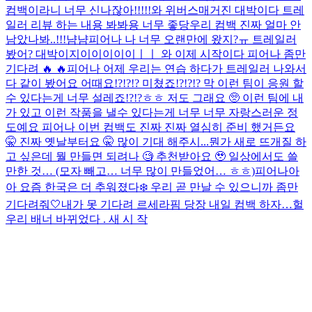
컴백이라니 너무 신나잖아!!!!!
와 위버스매거진 대박이다 트레
일러 리뷰 하는 내용 봐봐용 너무 좋당
우리 컴백 진짜 얼마 안
남았나봐..!!!
냠냠
피어나 나 너무 오랜만에 왔지?ㅠ 트레일러
봤어? 대박이지이이이이이ㅣㅣ 와 이제 시작이다 피어나 좀만
기다려 🔥 🔥
피어나 어제 우리는 연습 하다가 트레일러 나와서
다 같이 봤어요 어때요!?!?!? 미쳤죠!?!?!? 막 이런 팀이 응원 할
수 있다는게 너무 설레죠!?!?ㅎㅎ 저도 그래요 🥺 이런 팀에 내
가 있고 이런 작품을 낼수 있다는게 너무 너무 자랑스러운 정
도예요 피어나 이번 컴백도 진짜 진짜 열심히 준비 했거든요
🤫 진짜 옛날부터요 🤫 많이 기대 해주시...
뭔가 새로 뜨개질 하
고 싶은데 뭘 만들면 되려나 🧐 추천받아요 🥹 일상에서도 쓸
만한 것… (모자 빼고… 너무 많이 만들었어… ㅎㅎ)
피어나아
아 요즘 한국은 더 추워졌다❄️ 우리 곧 만날 수 있으니까 좀만
기다려줘🤍
내가 못 기다려 르세라핌 당장 내일 컴백 하자…
헐
우리 배너 바뀌었다 . 새 시 작