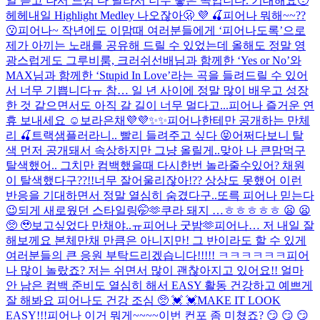
일 듣고 나서 느낌 다 달라서 너무 좋은 곡입니다. 기대해요🥹
헤헤
내일 Highlight Medley 나오잖아🫢 💜 🍒
피어나 뭐해~~??
😗
피어나~ 작년에도 이맘때 여러분들에게 ‘피어나도록’으로
제가 아끼는 노래를 공유해 드릴 수 있었는데 올해도 정말 영
광스럽게도 그루비룸, 크러쉬선배님과 함께한 ‘Yes or No’와
MAX님과 함께한 ‘Stupid In Love’라는 곡을 들려드릴 수 있어
서 너무 기쁩니다ㅠ 참… 일 년 사이에 정말 많이 배우고 성장
한 것 같으면서도 아직 갈 길이 너무 멀다고...
피어나 즐거운 연
휴 보내세요 ☺️
보라은채💜💜✨✨
피어나한테만 공개하는 만체
리 🍒
트랙샘플러라니.. 빨리 들려주고 싶다 😝
어쩌다보니 탈
색 먼저 공개돼서 속상하지만 그냥 올릴게..맞아 나 큰맘먹구
탈색했어.. 그치만 컴백했을때 다시한번 놀라줄수있어? 채원
이 탈색했다구??!!너무 잘어울리잖아!?? 상상도 못했어 이런
반응을 기대하면서 정말 열심히 숨겼다구..또륵 피어나 믿는다
😉
되게 새로웠던 스타일링🤭🫶
쿠라 돼지 …ㅎㅎㅎㅎㅎ 😦 😦
🥺 🥹
보고싶었다 만채야..ㅠ
피어나 굿밤🫶
피어나… 저 내일 잘
해보께요 본체만채 만큼은 아니지만! 그 반이라도 할 수 있게
여러분들의 큰 응원 부탁드리겠습니다!!!!! ㅋㅋㅋㅋㅋㅋ
피어
나 많이 놀랐죠? 저는 쉬면서 많이 괜찮아지고 있어요!! 얼마
안 남은 컴백 준비도 열심히 해서 EASY 활동 건강하고 예쁘게
잘 해봐요 피어나도 건강 조심 🥺 💓 💓
MAKE IT LOOK
EASY!!!
피어나 이거 뭐게~~~~
이번 컨포 좀 미쳤죠? 😏 😏 😏