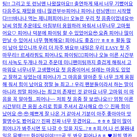
팅!! 그리고 또 런닝맨 나왔잖아요!! 출연하게 돼서 너무 기뻤어요
다음주도 재밌을 테니 많관부🫶​
피어나 피어나 런닝맨!!!! 시작했
다!!!!
바나나 먹는 제니퍼
피어나!! 오늘은 우리 첫 음중이었네요🫶
날씨 엄청 추운데도 아침부터 응원하러 와줘서 너무너무 고마웠
어요🤍 피어나 덕분에 파이팅 할 수 있었어요🥹 요즘 피어나 많이
만날 수 있어서 너무 행복해요! 피어나도 좋죠!?? ㅎㅎㅎ 활동 많
이 남아 있으니까 우리 더 자주 봐요🫶 내일은 우리 EASY 첫 주
마무리!! 르세라핌도 피어나도 파이팅❤️‍🔥
피어나 오늘 이른 시간부
터 사녹도 두개나 하고 추운데 미니팬미팅까지 즐겁게 해줘서 고
마워요 너무너무 고생했어요 첫 음중이어서 설레는 마음도 있었
고 잘하고 싶었는데 피어나가 그 마음을 알아준 듯 너무 크게 응원
해 줘서 힘이 났어요 정말 늘 최고..! 우리 팬분들이라서 하는 말이
아니라 정말 피어나는 최고의 존재인 것 같아요 너무 고마워 이 마
음을 꼭 알아줬...
피어나~~ 저희 첫 음중 잘 보셨나요!!? 엄청 이른
시간부터 큰 응원 소리로 힘을 주셔서 감사해요 🥺 🤍 진짜 힘이
났어요 🥹 🥹 예쁘게 잘 나온 거 같아서 기분이 아주 좋아아아 앗
할명수도 봤어요?? 진짜 진짜 너무 웃겼어요… ㅎㅎㅎ 많이 많이
피어나가 봐주시면 또 나갈 수 있을 지도..?ㅎㅎ
피.어.나 선.물🧸
내
일은 뮤뱅!!!!! 화이팅이야!!!!!
곧 또 봐요 피어나ㅎㅎ 🖤
저희 엠카