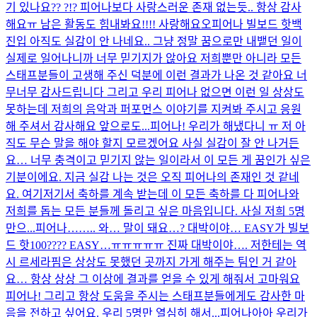
기 있나요?? ?!? 피어나보다 사랑스러운 존재 없는듯.. 항상 감사
해요ㅠ 남은 활동도 힘내봐요!!!! 사랑해요오
피어나 빌보드 핫백
진입 아직도 실감이 안 나네요.. 그냥 정말 꿈으로만 내뱉던 일이
실제로 일어나니까 너무 믿기지가 않아요 저희뿐만 아니라 모든
스태프분들이 고생해 주신 덕분에 이런 결과가 나온 것 같아요 너
무너무 감사드립니다 그리고 우리 피어나 없으면 이런 일 상상도
못하는데 저희의 음악과 퍼포먼스 이야기를 지켜봐 주시고 응원
해 주셔서 감사해요 앞으로도...
피어나! 우리가 해냈다니 ㅠ 저 아
직도 무슨 말을 해야 할지 모르겠어요 사실 실감이 잘 안 나거든
요… 너무 충격이고 믿기지 않는 일이라서 이 모든 게 꿈인가 싶은
기분이에요. 지금 실감 나는 것은 오직 피어나의 존재인 것 같네
요. 여기저기서 축하를 계속 받는데 이 모든 축하를 다 피어나와
저희를 돕는 모든 분들께 돌리고 싶은 마음입니다. 사실 저희 5명
만으...
피어나…….. 와… 말이 돼요…? 대박이야… EASY가 빌보
드 핫100???? EASY…ㅠㅠㅠㅠㅠ 진짜 대박이야…. 저한테는 역
시 르세라핌은 상상도 못했던 곳까지 가게 해주는 팀인 거 같아
요… 항상 상상 그 이상에 결과를 얻을 수 있게 해줘서 고마워요
피어나! 그리고 항상 도움을 주시는 스태프분들에게도 감사한 마
음을 전하고 싶어요. 우리 5명만 열심히 해서...
피어나아아 우리가