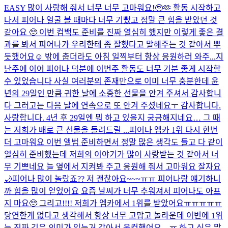
EASY 많이 사랑해 줘서 너무 너무 고마워요!🥹🫶 활동 시작하고
나서 피어나 얼굴 볼 때마다 너무 기뻤고 정말 큰 힘을 받았던 것
같아요 🥺 이번 컴백도 준비를 진짜 열심히 했지만 이렇게 좋은 결
과를 봐서 피어나가 우리한테 좀 잘했다고 말해주는 것 같아서 뿌
듯했어요☺️ 밖에 춥더라도 아침 일찍부터 항상 응원하러 와주...
지
난주에 이어 피어나 덕분에 이번주 활동도 너무 기분 좋게 시작할
수 있었습니다 사실 여러분의 존재만으로 이미 너무 충분한데 윤
년의 29일인 만큼 귀한 날에 소중한 선물을 안겨 주셔서 감사합니
다 그러고는 다음 날에 연속으로 또 안겨 주셨네요ㅜ 감사합니다.
사랑합니다. 4년 후 29일엔 뭐 하고 있을지 궁금해지네요… 그 때
는 저희가 배로 큰 선물을 돌려드릴 ...
피어나 엠카 1위 다시 한번
더 고마워요 이번 앨범 준비하면서 정말 많은 생각도 들고 다 같이
열심히 준비했는데 저희의 이야기가 많이 사랑받는 것 같아서 너
무 기쁘네요 늘 옆에서 지켜봐 주고 응원해 줘서 고마워요 잘자요
🌙
피어나 많이 놀랐죠?? 저 괜찮아요~~~ㅠㅠ 피어나랑 얘기하니
까 힘을 많이 얻었어요 요즘 날씨가 너무 추워져서 피어나도 아프
지 마요🥺 그리고!!!! 저희가 엠카에서 1위를 받았어요ㅠㅠㅠㅠㅠ
당연한게 없다고 생각해서 항상 너무 고맙고 놀라운데 이번에 1위
는 진짜 깊은 의미가 있는거 같아서 울컥했어요…ㅠ 하고 싶은 말