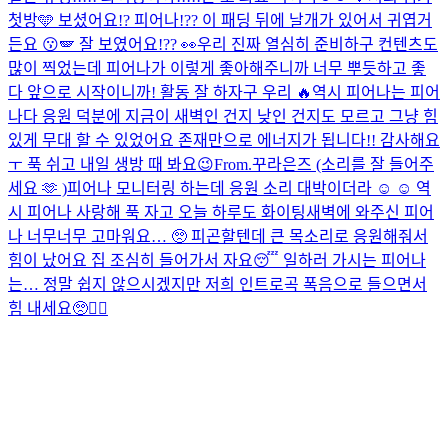
첫방🩵 보셨어요!? 피어나!?? 이 패딩 뒤에 날개가 있어서 귀엽거
든요 😗​🪽 잘 보였어요!?? 👀​
우리 진짜 열심히 준비하구 컨텐츠도
많이 찍었는데 피어나가 이렇게 좋아해주니까 너무 뿌듯하고 좋
다 앞으로 시작이니까! 활동 잘 하자구 우리 🔥
역시 피어나는 피어
나다 응원 덕분에 지금이 새벽인 건지 낮인 건지도 모르고 그냥 힘
있게 무대 할 수 있었어요 존재만으로 에너지가 됩니다!! 감사해요
ㅜ 푹 쉬고 내일 생방 때 봐요😉
From.꾸라은즈 (소리를 잘 들어주
세요 🫶 )
피어나 모니터링 하는데 응원 소리 대박이더라 ☺️ ☺️ 역
시 피어나 사랑해 푹 자고 오늘 하루도 화이팅
새벽에 와주신 피어
나 너무너무 고마워요… 🥺 피곤할텐데 큰 목소리로 응원해줘서
힘이 났어요 집 조심히 들어가서 자요😴 일하러 가시는 피어나
는… 정말 쉽지 않으시겠지만 저희 인트로곡 폭음으로 들으면서
힘 내세요🥺❤️‍🔥