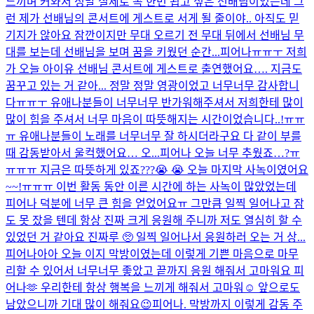
느끼며 커와서 정말 실제로 꼭 한번 뵙고 싶은 선배님이었는데 그
런 제가 선배님의 콘서트에 게스트로 서게 될 줄이야.. 아직도 믿
기지가 않아요 잠깐이지만 무대 오르기 전 무대 뒤에서 선배님 무
대를 보는데 선배님을 보며 꿈을 키웠던 순간...
피어나ㅠㅠㅜ 저희
가 오늘 아이유 선배님 콘서트에 게스트로 출연했어요…. 지금도
꿈꾸고 있는 거 같아... 정말 정말 영광이었고 너무너무 감사합니
다ㅠㅠㅜ 유애나분들이 너무너무 반가워해주셔서 저희한테 많이
많이 힘을 주셔서 너무 마음이 따뜻해지는 시간이었습니다..!ㅠㅠ
ㅠ 유애나분들이 노래를 너무너무 잘 하시더라구요 다 같이 부를
때 감동받아서 울컥했어요… 오...
피어나 오늘 너무 추웠죠…?ㅠ
ㅠㅠㅠ 지금은 따뜻하게 있죠???😭 😭 오늘 마지막 사녹이였어요
~~!ㅠㅠㅠ 이번 활동 동안 이른 시간에 하는 사녹이 많았었는데
피어나 덕분에 너무 큰 힘을 얻었어요ㅠ 그만큼 일찍 일어나고 잠
도 못 잤을 텐데 항상 진짜 크게 응원해 주니까 저도 열심히 할 수
있었던 거 같아요 진짜루 🥺 일찍 일어나서 응원하러 오는 거 상...
피어나아아 오늘 이지 막방이였는데 이렇게 기쁜 마음으로 마무
리할 수 있어서 너무너무 좋았고 끝까지 응원 해줘서 고마워요 피
어나🫶 우리한테 항상 행복을 느끼게 해줘서 고마워☺️ 앞으로도
남았으니까 기대 많이 해줘요😉
피어나. 막방까지 이렇게 감동 주