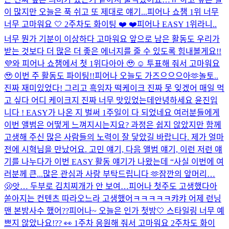
이 많지만 오늘은 푹 쉬고 또 제대로 얘기...
피어나 쇼챔 1위 너무
너무 고마워요 🤍 2주차도 화이팅 ❤️ ❤️
피어나 EASY 1위라니..
너무 뭔가 기분이 이상하다 고마워요 앞으로 남은 활동도 우리가
받는 것보다 더 많은 더 좋은 에너지를 줄 수 있도록 힘내볼게요!!
💜
와 피어나 쇼챔에서 첫 1위다아아 🥹 ☺️ 투표해 줘서 고마워요
🥹 이번 주 활동도 파이팅!!
피어나 오늘도 가즈으으으아🫶
놀토..
진짜 재미있었다! 그리고 흑임자 떡케이크 진짜 못 잊겠어 매일 먹
고 싶다 어디 케이크지 진짜 너무 맛있었는데
안녕하세요 윤진입
니다 ! EASY가 나온 지 벌써 1주일이 다 되었네요 여러분들에게
이번 앨범은 어떻게 느껴지시는지요? 과정은 쉽지 않았지만 함께
고생해 주신 많은 사람들의 노력이 잘 닿았길 바랍니다. 제가 얼마
전에 시혁님을 만났어요. 고민 얘기, 다음 앨범 얘기, 이런 저런 얘
기를 나누다가 이번 EASY 활동 얘기가 나왔는데 “사실 이번에 여
러분께 큰...
많은 관심과 사랑 부탁드립니다 🫶
잠깐의 앞머리…
🫢
앗… 두부로 김치찌개가 안 보여…
피어나 첫주도 고생했다아
쏟아지는 컨텐츠 따라오느라 고생했어ㅋㅋㅋㅋㅋ캬캬 어제 런닝
맨 본방사수 했어??
피어나~ 오늘은 인가 첫방🤍​ 스타일링 너무 예
쁘지 않았나요!?? 👀​ 1주차 응원해 줘서 고마워요 2주차도 화이