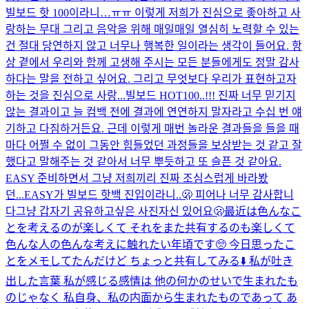
빌보드 핫 100이라니…ㅠㅠ 이렇게 저희가 진심으로 좋아하고 사
랑하는 무대 그리고 음악을 위해 매일매일 열심히 노력할 수 있는
건 절대 당연하지 않고 너무나 행복한 일이라는 생각이 들어요. 항
상 곁에서 우리와 함께 고생해 주시는 모든 분들에게도 정말 감사
하다는 말을 전하고 싶어요. 그리고 무엇보다 우리가 표현하고자
하는 것을 진심으로 사랑...
빌보드 HOT100..!!! 진짜 너무 믿기지
않는 결과이고 늘 컴백 전에 결과에 연연하지 말자라고 수십 번 얘
기하고 다짐하거든요. 근데 이렇게 매번 놀라운 결과들을 들을 때
마다 어쩔 수 없이 그동안 힘들었던 과정들을 보상받는 것 같고 잘
했다고 말해주는 것 같아서 너무 뿌듯하고 또 슬픈 것 같아요.
EASY 준비하면서 그냥 저희끼리 진짜 조심스럽게 바라봤
던...
EASY가 빌보드 핫백 진입이라니..🫢 피어나 너무 감사합니
다
그냥 갑자기 공유하고싶은 사진
자신 있어요
🫢
最近は色んなこ
とを考えるのが楽しくて それをまた共有するのも楽しくて
色んな人の色んな考えに触れたい年頃です🥺 今日思ったこ
とをメモしてたんだけど ちょっと共有してみる⬇️ 私が吐き
出した言葉 私が感じる感情は 他の何かのせいで生まれたも
のじゃなく 私自身、私の内面から生まれたものであって あ