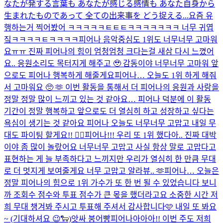
なたが発する言葉も あなたが感じる感情も あなた自身から
生まれたものであって 全ての出来事を どう捉える...
요즘 유
행하는거 찍어봤어 ㅋㅋㅋㅋㅋㅌㅌㅌㅋㅋㅋㅋㅋㅋㅋ 너무 귀엽
짘ㅋㅋㅋㅋㅌㅋㅋㅋㅋ
피어나 음악중심도 1위도 너무너무 고마워
요ㅠㅠ 진짜 피어나의 힘이 엄청엄청 크다는걸 새삼 다시 느꼈어
요.. 응원소리도 목터지게 해주고 🥹 감동이야 너무너무 고마워 앞
으로도 피어나 행복하게 해줄게요
피어나… 오늘도 1위 하게 해줘
서 고마워요 🥺 🫶 이번 활동을 통해서 더 피어나의 응원과 사랑을
정말 정말 많이 느끼고 있는 것 같아요… 피어나 덕분에 이 활동
기간이 정말 행복하고 앞으로도 더 열심히 하고 성장하고 싶다는
욕심이 생기는 것 같아요 피어나 오늘도 너무너무 고맙고 내일 무
대도 파이팅 할게요!! ❤️‍🔥
피어나!!! 우리 또 1위 했다아.. 진짜 대박
이야 좀 많이 놀랐어요 너무너무 고맙고 사실 항상 말로 고맙다고
표현하는 게 늘 부족하다고 느끼지만 우리가 열심히 한 만큼 무대
로 더 멋지게 보여줄게요 너무 고맙고 알라뷰.. 🫶
피어나… 오늘은
정말 피어나의 힘으로 1위 가수가 또 한 번 될 수 있었습니다 보니
까 조회수 점수와 투표 점수가 큰 몫을 했더라고요 소중한 시간 저
희 무대 챙겨봐 주시고 투표해 주셔서 감사합니다🩷 내일 또 봐요
~ (기대하셔요 😉🐑)
앗싸 붕어빵
피어나아아아!! 이번 주도 저희