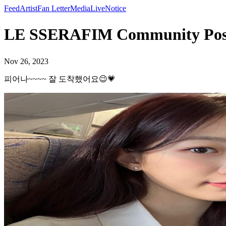
Feed
Artist
Fan Letter
Media
Live
Notice
LE SSERAFIM Community P
Nov 26, 2023
피어나~~~~ 잘 도착했어요😉💗