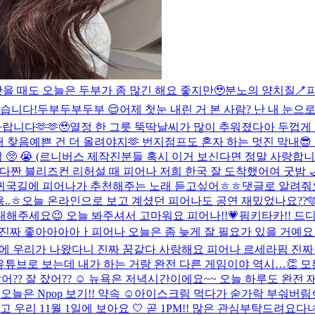
봤을 때도 오늘은 두부가 좀 많긴 해요 좋지만🥹
분노의 양치질🪥
습니다!
두부두부두부 😌
어제 첫눈 내린 거 본 사람? 난 내 눈으로
랍니다🫶🫶🥹
열정 한 그릇 뚝딱
날씨가 많이 추워졌다아 두껍게 
개 찾음
예쁜 건 더 올려야지🫶 번지점프도 혼자 하는 멋진 막내😎 
🥺 😭 (르니버스 제작진분들 혹시 이거 보신다면 정말 사랑합니다.
니다
짠 블리즈컨 리허설 때 피어나 저희 한국 잘 도착했어여 굿밤 
귀국길에 피어나가 추천해주는 노래 듣고싶어ㅎㅎ댓글로 알려줘
..ㅎ
오늘 온라인으로 보고 계셨던 피어나도 공연 재밌었나요??🩵 
도 기대해주세요😉 오늘 봐주셔서 고마워요 피어나!!💗
핌키타카!! 드
씨 진짜 좋아아아아ㅏ
피어나 오늘은 좀 늦게 잘 필요가 있을 거예요 
송에 우리가 나왔다니 진짜 꿈같다 사랑해요 피어나 르세라핌 진짜
!! 유튜브로 보는데 내가 하는 거랑 완전 다른 게임이야 역시…👏 
?? 잘 잤어?? ☺️ 뉴욕은 저녁시간이에요~~ 오늘 하루도 완전 재
오늘은 Npop 보기!! 약속 ☺️
아이스크림 먹다가 숟가락 부숴버림
 우리 11월 1일에 보아요 🤍 곧 1PM!! 많은 관심부탁드려요
다녀