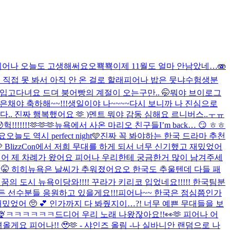
피어나 오늘도 고생해써요오
뾱뾱
이제 11월도 얼마 안남았네…🫨
 직접 못 봐서 아직 안 온 걸로 할래
피어나 밥은 뭇냐
수험생분
입고다녀요 드뎌 붕어빵의 계절이 오는구만.. 🤭
뭐야 브이로그
은채야 축하해~~!!!
생일이야 나~~~~
다시 보니까 나 진심으로
. 진짜 행복했어요 🫶 )
멘트 뭐야 감동 심해요 르니버스..ㅜㅠ

헉!!!!!!!🫶🫶🫶
뉴욕에서 사온 마리오 친구들
I’m back… 😏 ㅎㅎ
요
오늘도 역시 perfect night🩵
진짜 꼭 봐야하는 한국 드라마 추천
BlizzCon에서 저희 무대를 하게 되서 너무 신기했고 재밌었어
디어 제 차례가 왔어요 피어나 우리한테 궁금한거 많이 남겨주세
🤫 히히
뉴욕은 날씨가 추워졌어요오 한국도 추울텐데 다들 패
 꿈의 도시 뉴욕이당
와!!!! 꾸라가 키리코 입었네요!!!!! 한국팀분
모든 선수분들 응원하고 있을게요!!!
피어나~~ 한국은 점심쯤인가
밌었어 🥺 💕 인가까지 다 봐줬지이…?! 너무 예쁜 무대들을 보
🍨ㅋㅋㅋㅋㅋㅋ
드디어 우리 노래 나왔잖아요!!👀🫶 피어나 어
올게요 피어나!! 🥹🫶 - 샤인즈 올림 -
나 실바니안 랜덤으로 나