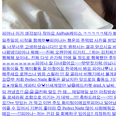
피어나 이거 생각보다 작아요 AirPods케이스 ㅋㅋㅋㅋㅋ
제가 
일주일의 시작을 함께🫶❤️
피어나는 행운의 주먹밥 사진을 받았
들 너무너무 고생하셨습니다!!! 모두 원하시는 결과 얻으시길 바
나왔넹!!
피어나 뭐해~~~
진짜 오랜만에 이거지…! 하는 김치찌
행복해 보이네.. 진짜 다섯 손가락 안에 들 정도로 행복했던 추억 
ㅠㅠㅠㅠㅠㅠㅠㅠ
피어나 잘 다녀왔어요~~~🩵🩵
젓가락 아닙
핌둥이들 첫 북미활동 잘 마쳤어요 한국에서 봐요 피어나🤎
나 
해주세요 로맨스나 범죄 스릴러 !!! 잘 골라서 비행기에서 볼게용
요😌🫶 저희 Perfect Night 활동은 끝났지만 앞으로의 활동
요☀️
개들의 게파티 🐶🦀
신세계였던 날😆
레드카펫 drip
LA 날
딩 꺼냈죠?? 🥶 🥶 🥶
진짜 말도 안 돼… 매일매일 보던 아침방
들 르세라핌 조합으로 이기는 거 대박…!!!! 축하드려요~~~!!
요??👀 맛있는 거 먹고 이번 주도 화이팅이에요🫶
피어나 일어났어
여줄 수 있어서 기분이 좋더라 😊 Perfect Night 많이 사랑해줘요 
때요~~~??
피어나~ 저는 건강 잘 회복하구 있어요!! 걱정하지 말고