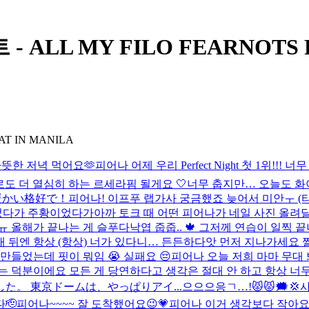
- ALL MY FILO FEARNOTS
AT IN MANILA
따뜻한 저녁 먹어요🫶
피어나 어제 우리 Perfect Night 첫 1위
도 더 열심히 하는 르세라핌 될게요 🤍
너무 춥지만… 오늘도 화이띵!!!
は暖かい格好で！
피어나! 이프푸 랩가사 궁금했죠 늦어서 미안ㅜ (타
었다가 주황이었다가
아까 토크 때 어떤 피어나가 네일 사진 올려
ㅠㅠ 올해가 끝나는 게 슬푸다
낙엽 줍줍.. 🍁​ 그저께 연습이 
내 뒤엔 항상 (항상) 너가 있다니… 든든하다
앗 먼저 지나가세요 
만들었는데 핏이 뭐임 😭 실패요 😔
피어나 오늘 저희 마마 무대
는 덕분이에요 모든 게 당연하다고 생각은 절대 안 하고 항상 너
。 東京ドームは、やっぱりアイ...
으으으응ㄱ…!😾😾🗯️💢사
🫡
피어나~~~~ 잘 도착했어요😉💗
피어나 이거 생각보다 작아요 