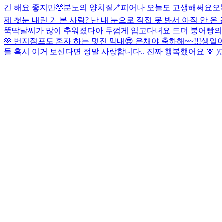
긴 해요 좋지만🥹
분노의 양치질🪥
피어나 오늘도 고생해써요오
제 첫눈 내린 거 본 사람? 난 내 눈으로 직접 못 봐서 아직 안 온
뚝딱
날씨가 많이 추워졌다아 두껍게 입고다녀요 드뎌 붕어빵의 계
🫶 번지점프도 혼자 하는 멋진 막내😎 은채야 축하해~~!!!
생일이
들 혹시 이거 보신다면 정말 사랑합니다.. 진짜 행복했어요 🫶 )