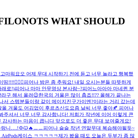
 FILONOTS WHAT SHOULD
!!! 너무 고마워요오 어제 무대 시작하기 전에 듣고 너무 놀라고 행복했
!❤️‍🔥💪
피어나 밤은 좀 추워요! 내일 오시는분들 따뜻하게
래로!)
피어나 마마 안무영상 본사람~?
피어느아아아 마네퀸 분
달라구 해서 올려😉
한국의 겨울은 많이 춥죠!!?? 올해가 끝나는
일찍 끝나서 스텝분들이랑 같이 메이지진구가이엔?이라는 거리 갔는데
짤
올 겨울도 어김없이 후르츠산도
요즘 날씨 너무 좋아🍂 피어나
 봐주셔서 너무 너무 감사합니다! 저희가 작년에 이어 이렇게 큰
무 감사하는 마음이 큽니다 앞으로도 더 좋은 무대 보여줄게요!
랑니….!💢😾🔥ㅡㅡ
피어나 슬슬 작년 연말무대 복습해야될듯~
AirPods케이스 ㅋㅋㅋㅋㅋ
제가 봤을 때도 오늘은 두부가 좀 많