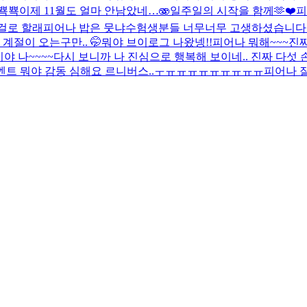
뾱뾱
이제 11월도 얼마 안남았네…🫨
일주일의 시작을 함께🫶❤️
피
 걸로 할래
피어나 밥은 뭇냐
수험생분들 너무너무 고생하셨습니다!!!
절이 오는구만.. 🤭
뭐야 브이로그 나왔넹!!
피어나 뭐해~~~
진짜
야 나~~~~
다시 보니까 나 진심으로 행복해 보이네.. 진짜 다섯 
멘트 뭐야 감동 심해요 르니버스..ㅜㅠㅠㅠㅠㅠㅠㅠㅠㅠ
피어나 잘