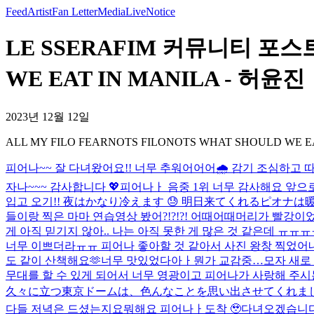
Feed
Artist
Fan Letter
Media
Live
Notice
LE SSERAFIM 커뮤니티 포스트 
WE EAT IN MANILA - 허윤진
2023년 12월 12일
ALL MY FILO FEARNOTS FILONOTS WHAT SHOULD WE E
피어나~~ 잘 다녀왔어요!! 너무 추워어어어🌧️ 감기 조심하고 
자나~~~ 감사합니다 💖​
피어나ㅏ 음중 1위 너무 감사해요 앞으로
입고 오기!! 夜はかなり冷えます 😓 明日来てくれるピオナ
들이랑 찍은 마마 연습영상 봤어?!?!?! 어때어때
머리가 빨강이
게 아직 믿기지 않아.. 나는 아직 못한 게 많은 것 같은데 ㅠㅠ
너무 이쁘더라ㅠㅠ 피어나 좋아할 것 같아서 사진 왕창 찍었어
도 같이 산책해요🫶
너무 맛있었다아ㅏ
뭔가 교감중…
모자 새로 
무대를 할 수 있게 되어서 너무 영광이고 피어나가 사랑해 주시
久々に立つ東京ドームは、色んなことを思い出させてくれました
다들 저녁은 드셨는지요
뭐해요 피어나ㅏ
도착 🥹
다녀오겠습니다