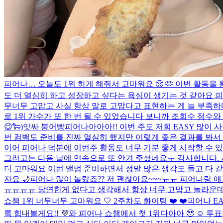
피어나… 오늘도 1위 하게 해줘서 고마워요 🥺 🫶 이번 활동
도 더 열심히 하고 성장하고 싶다는 욕심이 생기는 것 같아요 피어
무너무 고맙고 사실 항상 말로 고맙다고 표현하는 게 늘 부족하다
로 1위 가수가 또 한 번 될 수 있었습니다 보니까 조회수 점수
😉🐑)
앗싸 붕어빵
피어나아아아!! 이번 주도 저희 EASY 많이 
번 컴백도 준비를 진짜 열심히 했지만 이렇게 좋은 결과를 봐서
이어 피어나 덕분에 이번주 활동도 너무 기분 좋게 시작할 수 
그러고는 다음 날에 연속으로 또 안겨 주셨네요ㅜ 감사합니다. 사랑
더 고마워요 이번 앨범 준비하면서 정말 많은 생각도 들고 다 
자요 🌙
피어나 많이 놀랐죠?? 저 괜찮아요~~~ㅠㅠ 피어나랑 얘
ㅠㅠㅠㅠ 당연한게 없다고 생각해서 항상 너무 고맙고 놀라운데 
쇼챔 1위 너무너무 고마워요 🤍 2주차도 화이팅 ❤️ ❤️
피어나 E
록 힘내볼게요!! 💜
와 피어나 쇼챔에서 첫 1위다아아 🥹 ☺️ 투표