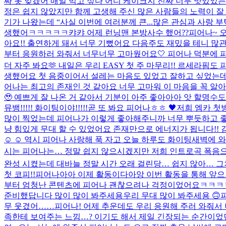
짜 못 잊겠어 매일 먹고 싶다 어디 케이크지 진짜 너무 맛있었
정은 쉽지 않았지만 함께 고생해 주신 많은 사람들의 노력이 잘 닿
기가 나왔는데 “사실 이번에 여러분께 큰...
많은 관심과 사랑 부
생했어ㅋㅋㅋㅋㅋ캬캬 어제 런닝맨 본방사수 했어??
피어나~ 오
아요!! 출연하게 돼서 너무 기뻤어요 다음주도 재밌을 테니 많관부
부터 응원하러 와줘서 너무너무 고마웠어요🤍 피어나 덕분에 파이
더 자주 봐요🫶 내일은 우리 EASY 첫 주 마무리!! 르세라핌도 피
생했어요 첫 음중이어서 설레는 마음도 있었고 잘하고 싶었는데 피
어나는 최고의 존재인 것 같아요 너무 고마워 이 마음을 꼭 알아줬
🥹 예쁘게 잘 나온 거 같아서 기분이 아주 좋아아아 앗 할명수도
뮤뱅!!!!! 화이팅이야!!!!!
곧 또 봐요 피어나ㅎㅎ 🖤
저희 엠카 첫방
많이 찍었는데 피어나가 이렇게 좋아해주니까 너무 뿌듯하고 좋다
냥 힘있게 무대 할 수 있었어요 존재만으로 에너지가 됩니다!! 
☺️ ☺️ 역시 피어나 사랑해 푹 자고 오늘 하루도 화이팅
새벽에 와
시는 피어나는… 정말 쉽지 않으시겠지만 저희 인트로곡 폭음으로 
완성 시켰는데 대바늘 정말 시간 오래 걸린당… 쉽지 않아… 그치
첫 코피!!
피어나아아 이제 활동이다아앙 이번 활동을 통해 앞으로
부터 엄청난 콘텐츠에 피어나 괜찮으려나 걱정이었어요ㅋㅋㅋㅋ
준비했답니다 많이 많이 봐주세용
우리 무대 많이 봐주세용 🙃
무 웃겼어……
피어나! 어제 추운데도 우리 응원해 주러 와줘서
족한테 보여주는 느낌…? 이기도 해서 제일 긴장되는 순간이었던