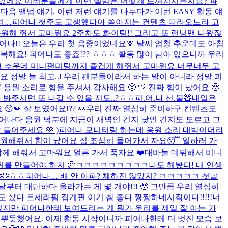
 되었네요 여러분들에게 이번 앨범은 어떻게 느껴지시는지요? 과
다음 앨범 얘기, 이런 저런 얘기를 나누다가 이번 EASY 활동 얘
여…
피어나 첫주도 고생했다아 쏟아지는 컨텐츠 따라오느라 고
차 응원해 줘서 고마워요 2주차도 화이팅!! 그리고 또 런닝맨 나왔잖
어나!! 오늘은 우리 첫 음중이었네요🫶 날씨 엄청 추운데도 아침
복해요! 피어나도 좋죠!?? ㅎㅎㅎ 활동 많이 남아 있으니까 우리
고 추운데 미니팬미팅까지 즐겁게 해줘서 고마워요 너무너무 고
정말 늘 최고..! 우리 팬분들이라서 하는 말이 아니라 정말 피
 응원 소리로 힘을 주셔서 감사해요 🥺 🤍 진짜 힘이 났어요 🥹
봐주시면 또 나갈 수 있을 지도..?ㅎㅎ
피.어.나 선.물🧸
내일은
🪽 잘 보였어요!?? 👀​
우리 진짜 열심히 준비하구 컨텐츠도
어나다 응원 덕분에 지금이 새벽인 건지 낮인 건지도 모르고 그
 들어주세요 🫶 )
피어나 모니터링 하는데 응원 소리 대박이더라
응원해줘서 힘이 났어요 집 조심히 들어가서 자요😴 일하러 가
께 해줘서 고마워요 얼른 가서 푹자요 ❤️
대바늘 데뷔해서 비니
를 만들어야 하지 🤔
ㅋㅋㅋㅋㅋㅋㅋㅋㅋ나도 해봤다! 내 인생
🫶ㅎㅎ
피어나… 배 안 아파? 체하진 않았지? ㅋㅋㅋㅋㅋ 첫날
날부터 대단하다 올라가는 게 몇 개야!!! 🥹 그만큼 우리 열심히
도 샀다 르세라핌 집게핀 이거 참 좋다 짱짱하네
시작이다!!!!!
너
지만 피어나한테 보여드리는 게 뭔가 우리를 제일 잘 아는 가
 뿌듯했어요. 이제 활동 시작이니까 피어나한테 더 멋진 모습 보