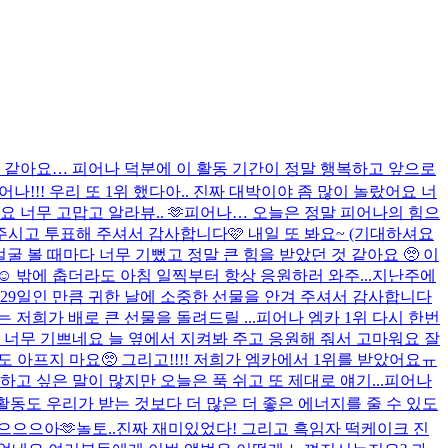
 것 같아요… 피어나 덕분에 이 활동 기간이 정말 행복하고 앞으로
어나!!! 우리 또 1위 했다아.. 진짜 대박이야 좀 많이 놀랐어요 너
너무 고맙고 알라뷰.. 🫶
피어나… 오늘은 정말 피어나의 힘으
 주시고 투표해 주셔서 감사합니다🩷 내일 또 봐요~ (기대하셔요
얼굴 볼 때마다 너무 기뻤고 정말 큰 힘을 받았던 것 같아요 🥺 이
 밖에 춥더라도 아침 일찍부터 항상 응원하러 와주...
지난주에
29일인 만큼 귀한 날에 소중한 선물을 안겨 주셔서 감사합니다
 저희가 배로 큰 선물을 돌려드릴 ...
피어나 엠카 1위 다시 한번
 너무 기쁘네요 늘 옆에서 지켜봐 주고 응원해 줘서 고마워요 잘
 아프지 마요🥺 그리고!!!! 저희가 엠카에서 1위를 받았어요ㅠ
 싶은 말이 많지만 오늘은 푹 쉬고 또 제대로 얘기...
피어나
 활동도 우리가 받는 것보다 더 많은 더 좋은 에너지를 줄 수 있도
으으으아🫶
놀토..진짜 재미있었다! 그리고 흑임자 떡케이크 진