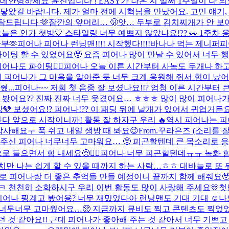
는데
안녕하세요 윤진입니다 ! EASY가 나온 지 벌써 1주일이 다
았길 바랍니다. 제가 얼마 전에 시혁님을 만났어요. 고민 얘기, 
탁드립니다 🫶
잠깐의 앞머리… 🫢
앗… 두부로 김치찌개가 안 보
늘은 인가 첫방🤍​ 스타일링 너무 예쁘지 않았나요!?? 👀​ 1주
🫶​
피어나 피어나 런닝맨!!!! 시작했다!!!!
바나나 먹는 제니퍼
피
팅 할 수 있었어요🥹 요즘 피어나 많이 만날 수 있어서 너무 행
어나도 파이팅❤️‍🔥
피어나 오늘 이른 시간부터 사녹도 두개나 하
어나가 그 마음을 알아준 듯 너무 크게 응원해 줘서 힘이 났어요 
...
피어나~~ 저희 첫 음중 잘 보셨나요!!? 엄청 이른 시간부터 큰
 봤어요?? 진짜 진짜 너무 웃겼어요… ㅎㅎㅎ 많이 많이 피어나가 
 보셨어요!? 피어나!?? 이 패딩 뒤에 날개가 있어서 귀엽거든요 😗​
 앞으로 시작이니까! 활동 잘 하자구 우리 🔥
역시 피어나는 피
감사해요ㅜ 푹 쉬고 내일 생방 때 봐요😉
From.꾸라은즈 (소리를 잘
주신 피어나 너무너무 고마워요… 🥺 피곤할텐데 큰 목소리로 
들으면서 힘 내세요🥺❤️‍🔥
피어나 너무 피곤할텐데ㅠㅠ 녹화 함
만 나는 쉽게 할 수 있을 때까지 하는 사람…ㅎㅎ 대바늘로 또 뭐
 피어나랑 더 좋은 추억들 만들 예정이니 끝까지 함께 해줘요🥹
 천천히 소화하시구 우리 이번 활동도 많이 사랑해 주세요🫶
첫
피어나 핑계고 봤어용? 너무 재밌었다아 런닝맨도 기대 기대 ☺️
나
 너무너무 고마웠어요…🥺 지금까지 뮤비도 찍고 콘텐츠도 찍었었
 것 같아요!! 근데 피어나가 좋아해 주는 것 같아서 너무 기쁘고