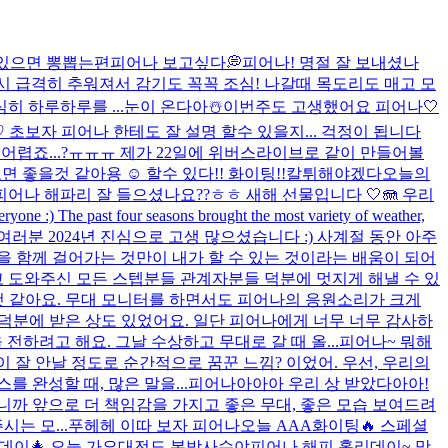
있으면 뽕뽑는편
피어나 보고싶다💭
피어나! 명절 잘 보내셨나
다시 급격히 추워져서 감기도 꼭꼭 조심! 나갈때 목도리도 매고 모
히 하루하루를 ...
눈이 온다아☃️​
이번주도 고생했어요 피어나🤍
~♡ 초보자 피어나 한테도 잘 설명 할수 있을지... 걱정이 됩니다
 어렵죠...?ㅠㅠㅠ 제가 22일에 위버스라이브로 같이 만들어볼
을것 같아용 ☺️ 할수 있다!! 화이팅!!
칼튀해야겠다
오늘의
피어나 해파리 잘 들으셨나요??ㅎㅎ 새해 선물입니다 🤍🪼 우리
eryone :) The past four seasons brought the most variety of weather,
여러분 2024년 진심으로 고생 많으셨습니다 :) 사계절 동안 아주
 함께 걸어가는 것만이 내가 할 수 있는 것이라는 배움이 되어
고 도와주신 모든 스텝분들 관계자분들 덕분에 멋지게 해낼 수 있
 것 같아요. 무대 모니터를 하면서도 피어나의 응원소리가 크게
덕분에 받은 상도 있었어요. 일단 피어나에게 너무 너무 감사하
전하려고 해요. 그날 수상하고 무대로 갈 때 올...
피어나~ 뭐해
 잘 안날 정도로 순간적으로 꿈꾼 느낌? 이었어. 우선, 우리의
 완성할 때, 많은 말을...
피어나아아아 우리 상 받았다아아!
니까 앞으로 더 책임감을 가지고 좋은 무대, 좋은 모습 보여드려
는 모...
푸헤헤 이따 보자 피어나
오늘 AAA화이팅🔥 스페셜
데이🎄 오늘 가요대전도 본방사수야
피어나 해피 홀리데이~ 맛