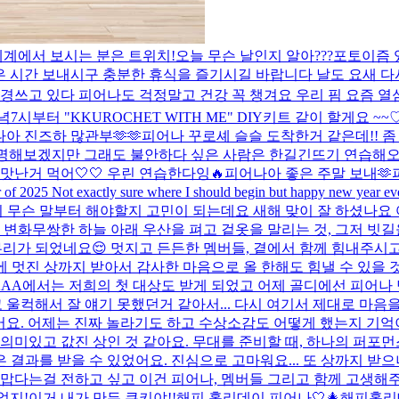
전세계에서 보시는 분은 트위치!
오늘 무슨 날인지 알아???
포토이즘 
 좋은 시간 보내시구 충분한 휴식을 즐기시길 바랍니다 날도 요새 
경쓰고 있다 피어나도 걱정말고 건강 꼭 챙겨요 우리 핌 요즘 열심
녁7시부터 "KKUROCHET WITH ME" DIY키트 같이 할게요 ~
아 진즈하 많관부🫶🫶
피어나 꾸로셰 슬슬 도착한거 같은데!! 좀
해보겠지만 그래도 불안하다 싶은 사람은 한길긴뜨기 연습해오면 좋
맛난거 먹어🤍🤍 우린 연습한다잉🔥
피어나아 좋은 주말 보내🫶
ter of 2025 Not exactly sure where I should begin but happy new year ev
편지 무슨 말부터 해야할지 고민이 되는데요 새해 맞이 잘 하셨나요 
화무쌍한 하늘 아래 우산을 펴고 겉옷을 말리는 것, 그저 빗길을
마무리가 되었네요😌 멋지고 든든한 멤버들, 곁에서 함께 힘내주시
분에 멋진 상까지 받아서 감사한 마음으로 올 한해도 힘낼 수 있을
AA에서는 저희의 첫 대상도 받게 되었고 어제 골디에선 피어나 
 울컥해서 잘 얘기 못했던거 같아서... 다시 여기서 제대로 마음을 
어요. 어제는 진짜 놀라기도 하고 수상소감도 어떻게 했는지 기억이
미있고 값진 상인 것 같아요. 무대를 준비할 때, 하나의 퍼포먼스를
결과를 받을 수 있었어요. 진심으로 고마워요... 또 상까지 받으
맙다는걸 전하고 싶고 이건 피어나, 멤버들 그리고 함께 고생해주시
었지!
이거 내가 만든 쿠키야!!
해피 홀리데이 피어나🤍
🎄해피홀리