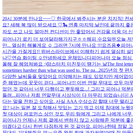
20시 30분에 만나요~~~♡ 한국에서 봐주시는 분은 치지직! 
요? 새해 복 많이 받으세요 🤍🐍 연휴 마지막 날인데 끝까지
자도 쓰고 나도 얼마전 컨디션이 안 좋았어서 건강을 더욱 더 신
피어나가 로키 더 보여달라해가지구ㅎㅎ
해피 수요일🫶
오늘 저
만... 열심히 해볼게요 ☺️ 그러면 7시에 만나요 !!!
요즈음🍀
피어나
시간을 가질게요!! 위버스라이브에서 이해하기 쉽게 열심히 설명
나🤍
연습 화이팅 ☺️
안녕하세요 운채입니다
피어나아 오늘 점심 
올해 잘 헤엄쳐봐요 :)
맘스터치 미친듯이 땡기는 날
The first let
sometimes harsher than what was used to. The pa...
2025년의 첫 
다양한 날씨들을 맞았어요 미약해지는 때도 있었지만 제어없이 변
준 해였는데 꿋꿋이 걷다...
피어나!!! 이번 연말 무대도 모두 
었던 것 같아서 너무 다행이고 뿌듯해요...! 그리고 피어나 덕
들려...
피어나 저희 연말무대 시상식이 다 마무리 되었습니다! A
다는 말을 전하고 싶어요. 사실 AAA 수상소감 할때 너무 떨리고
요? 나는 일본 잘 도착해서 맛있는 고기 먹고 이제 침대에 누웠
첫 대상이 퍼포먼스 상인 것도 우리 팀에게 그리고 나에게 너무 의
피어나가 언제나 저희 곁에서 변하지 않고 사랑해준 덕분에 좋은 
야겠다고 다시 한번 다짐하게 된 것 같아요. 피어나한테 정말 고
무대도 기대해줘요 꺄><
요즘 완전 최애 과자
커엽!
어때 잘 만들