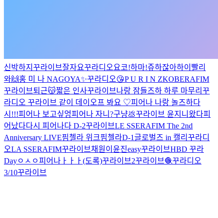
신박하지
꾸라이브
잘자요
꾸라디오
요코!하마!
쥬하잖아
하이
빨리
와🙌
홍 미 나
NAGOYA✨️
꾸라디오😘
P U R I N Z
KOBERAFIM
꾸라이브
퇴근😽
짧은 인사
꾸라이브
나랑 잠들즈하
하루 마무리
꾸
라디오
꾸라이브 같이 데이오프 봐요 ♡
피어나 나랑 놀즈하
다
시!!!
피어나 보고싶엉
피어나 자니?
구냥💩
꾸라이브
윤지니왔다
피
어났다
다시
피어나다 D-2
꾸라이브
LE SSERAFIM The 2nd
Anniversary LIVE
핌첼라 위크
핌첼라
D-1
글로벌즈 in 캘리
꾸라디
오
LA SSERAFIM
꾸라이브
채원이
윤진easy
꾸라이브
HBD 꾸라
Day
ㅇㅅㅇ
피어나ㅏㅏㅏ(도록)
꾸라이브2
꾸라이브🧶
꾸라디오
3/10
꾸라이브