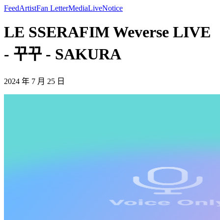
Feed
Artist
Fan Letter
Media
Live
Notice
LE SSERAFIM Weverse LIVE
- 꾸꾸 - SAKURA
2024 年 7 月 25 日