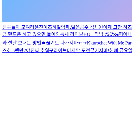
친구들아 모여라
윤진이즈히얼
양파.
얼음공주 김채원
이제 그만 하
금 핸드폰 하고 있으면 들어와
틈새 라이브
HOT 막방 🥲🥲
🚁
피어나
과 설날 보내는 방법🍀
끊겨도 나가지마ㅠㅠ
Kkurochet With Me Part
즈하
5랜만2야
진짜 추워
꾸라이브
마지막 도전
끊기지마!
해삐 금요일