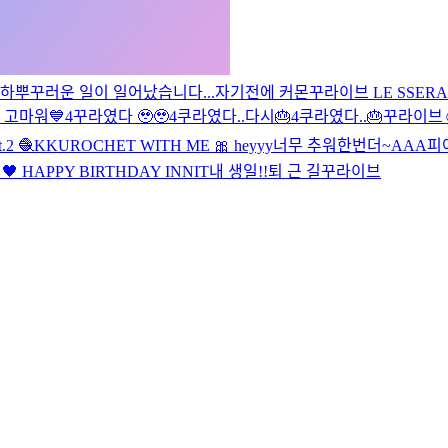
즈하
뿌꾸러운 일이 일어났습니다...
자기전에 커몬
꾸라이브
LE SSERAF
 고마워💙
4꾸라였다 🥹🥹
4쿠라였다..다시🎂
4쿠라였다..🎂
꾸라이브☺
.2 🧶
KKUROCHET WITH ME 🎀
heyyy
너무 추워
한번더~
AAA
피어
🖤
HAPPY BIRTHDAY INNIT
내 생일!!
퇴 근 길
꾸라이브