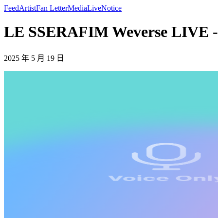
Feed
Artist
Fan Letter
Media
Live
Notice
LE SSERAFIM Weverse LIVE 
2025 年 5 月 19 日