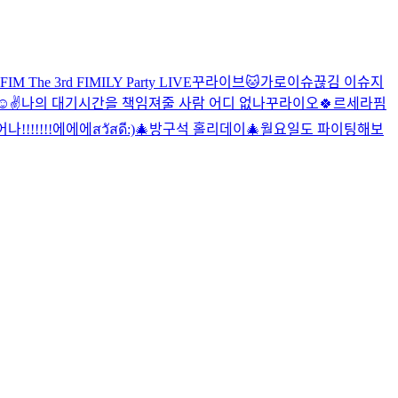
IM The 3rd FIMILY Party LIVE
꾸라이브
🐱
가로이슈
끊김 이슈
지
️
✌️
나의 대기시간을 책임져줄 사람 어디 없나
꾸라이오
🍀르세라핌
나!!!!!!!
에에에
สวัสดี:)
🎄방구석 홀리데이🎄
월요일도 파이팅해보