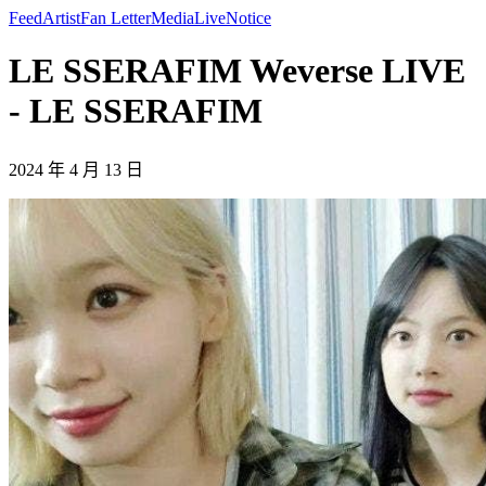
Feed
Artist
Fan Letter
Media
Live
Notice
LE SSERAFIM Weverse LIVE
- LE SSERAFIM
2024 年 4 月 13 日