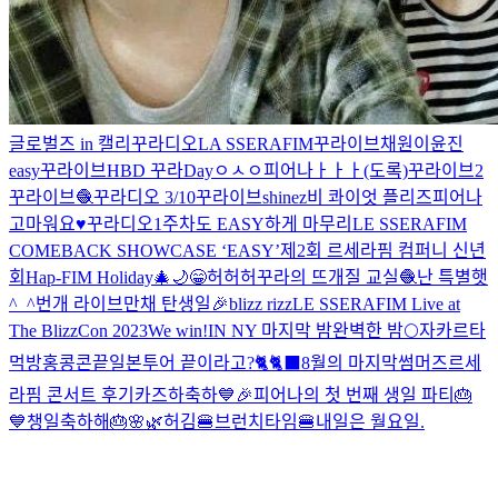
글로벌즈 in 캘리
꾸라디오
LA SSERAFIM
꾸라이브
채원이
윤진
easy
꾸라이브
HBD 꾸라Day
ㅇㅅㅇ
피어나ㅏㅏㅏ(도록)
꾸라이브2
꾸라이브🧶
꾸라디오 3/10
꾸라이브
shinez
비 콰이엇 플리즈
피어나
고마워요♥️
꾸라디오
1주차도 EASY하게 마무리
LE SSERAFIM
COMEBACK SHOWCASE ‘EASY’
제2회 르세라핌 컴퍼니 신년
회
Hap-FIM Holiday🎄🌙
😁
허허허
꾸라의 뜨개질 교실🧶
난 특별햇
^_^
번개 라이브
만채 탄생일🎉
blizz rizz
LE SSERAFIM Live at
The BlizzCon 2023
We win!
IN NY 마지막 밤
완벽한 밤🌕
자카르타
먹방
홍콩콘끝
일본투어 끝이라고?🐈🐈‍⬛
8월의 마지막
썸머즈
르세
라핌 콘서트 후기
카즈하축하
💙🎉피어나의 첫 번째 생일 파티🎂
💙
챙일축하해🎂
🌸🌿
허김
🍔브런치타임🍔
내일은 월요일.