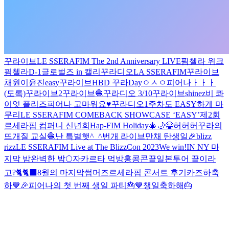
꾸라이브
LE SSERAFIM The 2nd Anniversary LIVE
핌첼라 위크
핌첼라
D-1
글로벌즈 in 캘리
꾸라디오
LA SSERAFIM
꾸라이브
채원이
윤진easy
꾸라이브
HBD 꾸라Day
ㅇㅅㅇ
피어나ㅏㅏㅏ
(도록)
꾸라이브2
꾸라이브🧶
꾸라디오 3/10
꾸라이브
shinez
비 콰
이엇 플리즈
피어나 고마워요♥️
꾸라디오
1주차도 EASY하게 마
무리
LE SSERAFIM COMEBACK SHOWCASE ‘EASY’
제2회
르세라핌 컴퍼니 신년회
Hap-FIM Holiday🎄🌙
😁
허허허
꾸라의
뜨개질 교실🧶
난 특별햇^_^
번개 라이브
만채 탄생일🎉
blizz
rizz
LE SSERAFIM Live at The BlizzCon 2023
We win!
IN NY 마
지막 밤
완벽한 밤🌕
자카르타 먹방
홍콩콘끝
일본투어 끝이라
고?🐈🐈‍⬛
8월의 마지막
썸머즈
르세라핌 콘서트 후기
카즈하축
하
💙🎉피어나의 첫 번째 생일 파티🎂💙
챙일축하해🎂