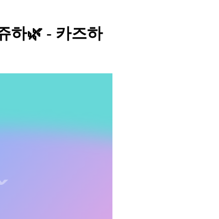
 쥬하🌿 - 카즈하