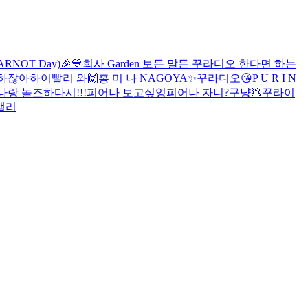
RNOT Day)🎉💙
회사 Garden 보든 말든
꾸라디오
한다면 하는
하잖아
하이
빨리 와🙌
홍 미 나
NAGOYA✨️
꾸라디오😘
P U R I N
나랑 놀즈하
다시!!!
피어나 보고싶엉
피어나 자니?
구냥💩
꾸라이
 캘리