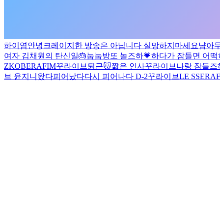
하이염
안녕
크레이지한 방송은 아닙니다 실망하지마세요
냠
아
여자 김채원의 탄신일🎂
눕눕방
또 놀즈하💗
하다가 잠들면 어떡
Z
KOBERAFIM
꾸라이브
퇴근😽
짧은 인사
꾸라이브
나랑 잠들
브
윤지니왔다
피어났다
다시
피어나다 D-2
꾸라이브
LE SSERAFI