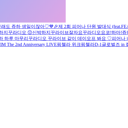
무래도 쥬하 생일이잖아♡
💙🎉제 2회 피어나 단원 발대식 (feat.FEA
하지
꾸라디오 😗
신박하지
꾸라이브
잘자요
꾸라디오
요코!하마!
쥬
즈하
하루 마무리
꾸라디오
꾸라이브 같이 데이오프 봐요 ♡
피어나 
M The 2nd Anniversary LIVE
핌첼라 위크
핌첼라
D-1
글로벌즈 in