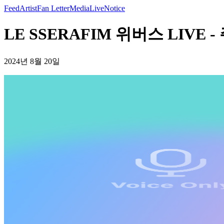
Feed
Artist
Fan Letter
Media
Live
Notice
LE SSERAFIM 위버스 LIVE -
2024년 8월 20일