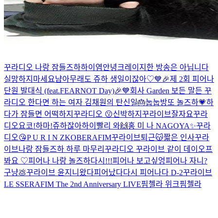
꾸라디오
나랑 잠들즈하
하이염
안녕
크레이지한 방송은 아닙니다
실망하지마세요
냠
아무래도 쥬하 생일이잖아♡
💙🎉제 2회 피어나
단원 발대식 (feat.FEARNOT Day)🎉💙
회사 Garden 보든 말든
꾸
라디오
한다면 하는 여자 김채원의 탄신일🎂
눕눕방
또 놀즈하💗
하
다가 잠들면 어떡하지
꾸라디오 😗
신박하지
꾸라이브
잘자요
꾸라
디오
요코!하마!
쥬하잖아
하이
빨리 와🙌
홍 미 나
NAGOYA✨️
꾸라
디오😘
P U R I N Z
KOBERAFIM
꾸라이브
퇴근😽
짧은 인사
꾸라
이브
나랑 잠들즈하
하루 마무리
꾸라디오
꾸라이브 같이 데이오프
봐요 ♡
피어나 나랑 놀즈하
다시!!!
피어나 보고싶엉
피어나 자니?
구냥💩
꾸라이브
윤지니왔다
피어났다
다시
피어나다 D-2
꾸라이브
LE SSERAFIM The 2nd Anniversary LIVE
핌첼라 위크
핌첼라