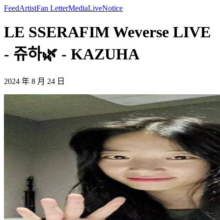
Feed
Artist
Fan Letter
Media
Live
Notice
LE SSERAFIM Weverse LIVE
- 쥬하🌿 - KAZUHA
2024 年 8 月 24 日