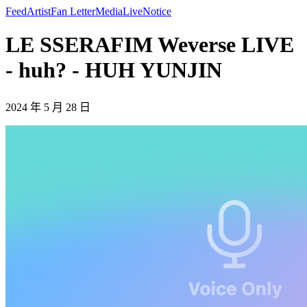
Feed
Artist
Fan Letter
Media
Live
Notice
LE SSERAFIM Weverse LIVE
- huh? - HUH YUNJIN
2024 年 5 月 28 日