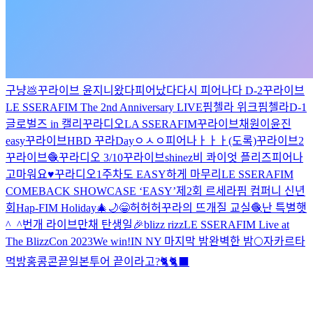
구냥💩
꾸라이브
윤지니왔다
피어났다
다시
피어나다 D-2
꾸라이브
LE SSERAFIM The 2nd Anniversary LIVE
핌첼라 위크
핌첼라
D-1
글로벌즈 in 캘리
꾸라디오
LA SSERAFIM
꾸라이브
채원이
윤진
easy
꾸라이브
HBD 꾸라Day
ㅇㅅㅇ
피어나ㅏㅏㅏ(도록)
꾸라이브2
꾸라이브🧶
꾸라디오 3/10
꾸라이브
shinez
비 콰이엇 플리즈
피어나
고마워요♥️
꾸라디오
1주차도 EASY하게 마무리
LE SSERAFIM
COMEBACK SHOWCASE ‘EASY’
제2회 르세라핌 컴퍼니 신년
회
Hap-FIM Holiday🎄🌙
😁
허허허
꾸라의 뜨개질 교실🧶
난 특별햇
^_^
번개 라이브
만채 탄생일🎉
blizz rizz
LE SSERAFIM Live at
The BlizzCon 2023
We win!
IN NY 마지막 밤
완벽한 밤🌕
자카르타
먹방
홍콩콘끝
일본투어 끝이라고?🐈🐈‍⬛