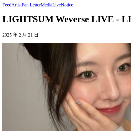
Feed
Artist
Fan Letter
Media
Live
Notice
LIGHTSUM Weverse LIVE - 
2025 年 2 月 21 日