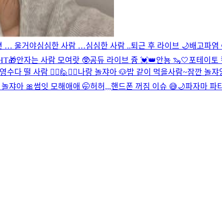
면 … 울거야
심심한 사람 …
심심한 사람 ..
퇴근 후 라이브 🌙
배고파염 
HT🎁
안자는 사람 모여랏 🥸
공듀 라이브 즁 💓👑
안뇽 🦦🤍
포테이토 킴
o영
수다 떨 사람 🙋‍♀️🙋🙋‍♂️
나랑 놀쟈아 🐶
밥 같이 먹을사람~
잠깐 놀쟈앙
 놀쟈아 🎀
썸잇 모해애애 🤭
허허,,,핸드폰 꺼짐 이슈 😅
🌙
파자마 파티 