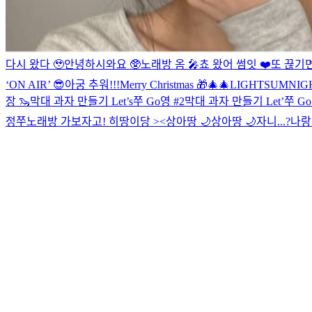
다시 왔다 🥹
안녕하시와요 🥸
노래방 옴 🎤
쵸 왔어 썸잇 ❤️
또 끊기
‘ON AIR’ 😎
아궁 추워!!!
Merry Christmas 🎁🎄
🎄LIGHTSUMNIG
장 🦦
막대 과자 만들기 Let’s쭈 Go영 #2
막대 과자 만들기 Let’쭈 G
정
쭈노래방 가보자고!
히땅이당 ><
상아땅 🌙
상아땅 🌙
자니...?
나랑