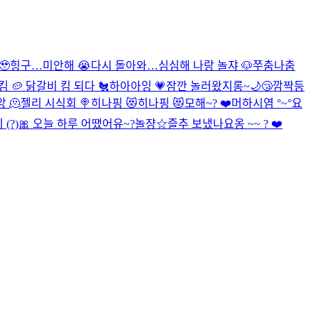
🥹
힝구…미안해 😭
다시 돌아와…
심심해 나랑 놀쟈 🐶
쭈춤나춤
 🥔 닭갈비 킴 되다 🐔
하아아잉 💗
잠깐 놀러왔지롱~
🌙😴
깜짝등
 🫠
젤리 시식회 🍭
히나핑 😻
히나핑 😻
모해~? ❤️
머하시염 °~°
요
(?)
🎀
오늘 하루 어땠어유~?
놀쟝☆
즐추 보냈나요옹 ~~ ? ❤️