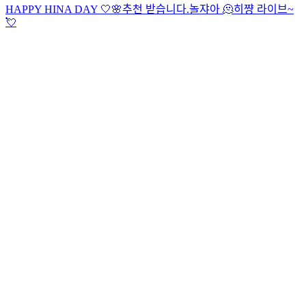
HAPPY HINA DAY 🤍🌸
추천 받습니다.
놀쟈아 🫠
히쨩 라이브~
💘