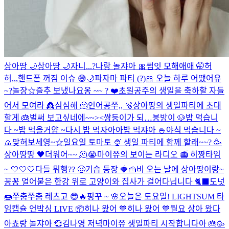
상아땅 🌙
상아땅 🌙
자니...?
나랑 놀쟈아 🎀
썸잇 모해애애 🤭
허
허,,,핸드폰 꺼짐 이슈 😅
🌙
파자마 파티 (?)
🎀
오늘 하루 어땠어유
~?
놀쟝☆
즐추 보냈나요옹 ~~ ? ❤️
초원공주의 생일을 축하할 자들
어서 모여라 👸
심심해 🫠
인어공쭈,, 🫧
상아땅의 생일파티에 초대
할게 🎂
벌써 보고싶네에~~><
쌍둥이가 되…
붕방이 🐶
밥 먹습니
다 ~
밥 먹을거얌 ~
다시 밥 먹자아아
밥 먹쟈아 🍚
야식 먹습니다 ~
🍙
맞혀보세영~☆
일요일 토마토 🍨
생일 파티에 함께 할래~~? 🥳
상아땅땅 🖤
더워어~~ 🫠😭
마이쮸의 보이는 라디오 📻
히짱타임
~ 🤍🤍🤍
다들 뭐행?? 🥴
기습 등장 🍓🍰
비 오는 날에 상아땅이랑~
꽁꽁 얼어붙은 한강 위로 고양이와 집사가 걸어다닙니다 🐈‍⬛️
도넛
🍩
쭈춤쭈춤 레츠고 😎🔥
핑꾸 ~ 🌸
오늘은 토요일!
LIGHTSUM 타
임캡슐 언박싱 LIVE 📦
히나 왔어 💙
히나 왔어 💙
월요 상아 왔다
아
쵸랑 놀쟈아 💞
김나영 저녁
마이쮸 생일파티 시작합니다아 🎂🥳