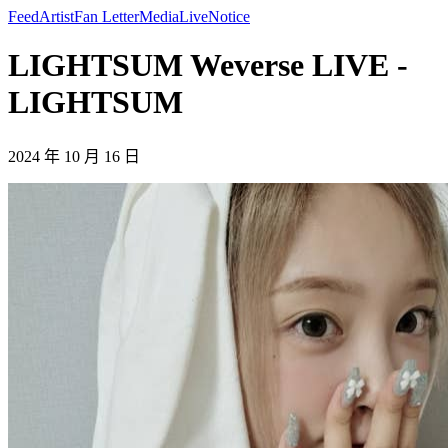
Feed
Artist
Fan Letter
Media
Live
Notice
LIGHTSUM Weverse LIVE -
LIGHTSUM
2024 年 10 月 16 日