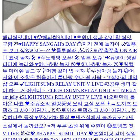
해피썸잇데이 ♥️😉
해피썸잇데이 ♥️
초원이 생파 같이 할 썸잇
구함 🎂♥️
HAPPY SANGAH's DAY 🎂
자기 전에 놀쟈아 🌙
멜뿅
즈 보고 싶었찌이~~?? 💗
룰루랄라 🎶
🐱🐭 #6
쭈춤쭈춤 ON AIR
👯‍♀️
쵸랑 놀쟈 🎤 ♥️
쭈노래방 오픈! 🎤 얼른 오슈! 📢
유뎡이 생일
파티에 놀러와 ♥️
히나쵸랑 놀자 😗💗
히나쵸랑 놀자 😗💗
웰컴
투 마이쮸 월드 💛🍭
머행 같이 밥 묵쟈 🐰🐶
상아랑 놀쟈 😉
어
서와 이 조합은 처음이지 😎
나랑 수다 떨 사람 ~ '3'
상아의 네일
샵 오픈 💅
LIGHTSUM's RELAY UNIT V LIVE #3
공쥬 생파 같
이 하는 거 어떤디 >_<
LIGHTSUM's RELAY UNIT V LIVE #2
I
am jelly 🧸
LIGHTSUM's RELAY UNIT V LIVE #1
오랜만에 돌
아온 나쵸 🖤
주유소의 얼렁뚱땅 요리 교실 오픈 👩‍🍳
토끼즈 토
댕즈 그 사이 어딘가... 🐰🐶
토끼즈 토댕즈 그 사이 어딘가... 🐰
🐶
히나쵸 등장 ♥️
쭈상전하 둥장 👑
댄스실에서 놀까요오? ⭐️
댄
스실에서 놀까요오? ⭐️
저 푸른 초원 위에 주현이 😝
토댕즈 첫
V LIVE 🐰🐶
💖 #HAPPY_SUMIT_DAY 💖
초원이랑 같이 생일