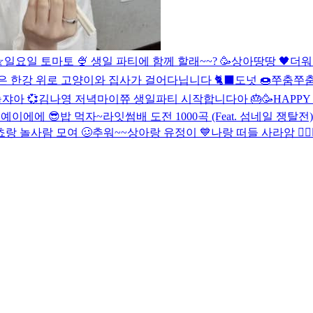
☆
일요일 토마토 🍨
생일 파티에 함께 할래~~? 🥳
상아땅땅 🖤
더워어
 한강 위로 고양이와 집사가 걸어다닙니다 🐈‍⬛️
도넛 🍩
쭈춤쭈춤 
쟈아 💞
김나영 저녁
마이쮸 생일파티 시작합니다아 🎂🥳
HAPPY 

예이에에 😎
밥 먹자~
라잇썸배 도전 1000곡 (Feat. 섬네일 쟁탈전) 
쵸랑 놀사람 모여 🥴
추워~~
상아랑 유정이 💙
나랑 떠들 사라암 🙆‍♀️🙆