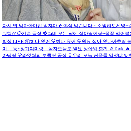
다시 밥 먹자아아
밥 먹쟈아 🍚
야식 먹습니다 ~ 🍙
맞혀보세영~
뭐행?? 🥴
기습 등장 🍓🍰
비 오는 날에 상아땅이랑~
꽁꽁 얼어붙은
박싱 LIVE 📦
히나 왔어 💙
히나 왔어 💙
월요 상아 왔다아
쵸랑 놀
미… 등~장
기여미랑 .. 놀자
오늘도 월요 상아와 함께 🫶
Toxic 
아땅땅 💛
라잇썸의 초콜릿 공장 🍫
우리 오늘 커플룩 입었땨 🫶