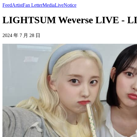
Feed
Artist
Fan Letter
Media
Live
Notice
LIGHTSUM Weverse LIVE - 
2024 年 7 月 28 日