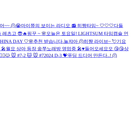
~~ 🫠😭
마이쮸의 보이는 라디오 📻
히짱타임~ 🤍🤍🤍
다들
레츠고 😎🔥
핑꾸 ~ 🌸
오늘은 토요일!
LIGHTSUM 타임캡슐 언
HINA DAY 🤍🌸
추천 받습니다.
놀쟈아 🫠
히쨩 라이브~ 💘
기요
🎤
월요 상아 등장 🌼
쭈노래방 영업중 🎤♥️
들어오세요오 😘😘
상
‍♂️
🐱 🐭 #7-2
🐱 🐭 #7
2024 D-3 💝
푸딩 드디어 만든다..! 🫠