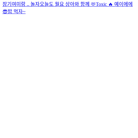
장
기여미랑 .. 놀자
오늘도 월요 상아와 함께 🫶
Toxic 🔥
예이에에
😎
밥 먹자~