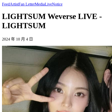
Feed
Artist
Fan Letter
Media
Live
Notice
LIGHTSUM Weverse LIVE -
LIGHTSUM
2024 年 10 月 4 日