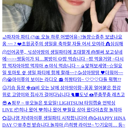
🌙
파자마 파티 (?)
🎀
오늘 하루 어땠어유~?
놀쟝☆
즐추 보냈나요
옹 ~~ ? ❤️
초원공주의 생일을 축하할 자들 어서 모여라 👸
심심해
🫠
인어공쭈,, 🫧
상아땅의 생일파티에 초대할게 🎂
벌써 보고싶네
에~~><
쌍둥이가 되…
붕방이 🐶
밥 먹습니다 ~
밥 먹을거얌 ~
다시
밥 먹자아아
밥 먹쟈아 🍚
야식 먹습니다 ~ 🍙
맞혀보세영~☆
일요
일 토마토 🍨
생일 파티에 함께 할래~~? 🥳
상아땅땅 🖤
더워어~~
🫠😭
마이쮸의 보이는 라디오 📻
히짱타임~ 🤍🤍🤍
다들 뭐행??
🥴
기습 등장 🍓🍰
비 오는 날에 상아땅이랑~
꽁꽁 얼어붙은 한강
위로 고양이와 집사가 걸어다닙니다 🐈‍⬛️
도넛 🍩
쭈춤쭈춤 레츠고
😎🔥
핑꾸 ~ 🌸
오늘은 토요일!
LIGHTSUM 타임캡슐 언박싱
LIVE 📦
히나 왔어 💙
히나 왔어 💙
월요 상아 왔다아
쵸랑 놀쟈아
💞
김나영 저녁
마이쮸 생일파티 시작합니다아 🎂🥳
HAPPY HINA
DAY 🤍🌸
추천 받습니다.
놀쟈아 🫠
히쨩 라이브~ 💘
기요미… 등~