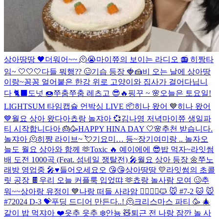
상아땅땅 🖤
더워어~~ 🫠😭
마이쮸의 보이는 라디오 📻
히짱타
임~ 🤍🤍🤍
다들 뭐행?? 🥴
기습 등장 🍓🍰
비 오는 날에 상아땅
이랑~
꽁꽁 얼어붙은 한강 위로 고양이와 집사가 걸어다닙니
다 🐈‍⬛️
도넛 🍩
쭈춤쭈춤 레츠고 😎🔥
핑꾸 ~ 🌸
오늘은 토요일!
LIGHTSUM 타임캡슐 언박싱 LIVE 📦
히나 왔어 💙
히나 왔어
💙
월요 상아 왔다아
쵸랑 놀쟈아 💞
김나영 저녁
마이쮸 생일파
티 시작합니다아 🎂🥳
HAPPY HINA DAY 🤍🌸
추천 받습니다.
놀쟈아 🫠
히쨩 라이브~ 💘
기요미… 등~장
기여미랑 .. 놀자
오
늘도 월요 상아와 함께 🫶
Toxic 🔥
예이에에 😎
밥 먹자~
라잇썸
배 도전 1000곡 (Feat. 섬네일 쟁탈전) 🎤
월요 상아 등장 🌼
쭈노
래방 영업중 🎤♥️
들어오세요오 😘😘
상아땅땅 💛
라잇썸의 초콜
릿 공장 🍫
우리 오늘 커플룩 입었땨 🫶
쵸랑 놀사람 모여 🥴
추
워~~
상아랑 유정이 💙
나랑 떠들 사라암 🙆‍♀️🙆‍♂️
🐱 🐭 #7-2
🐱 🐭
#7
2024 D-3 💝
푸딩 드디어 만든다..! 🫠
크리스마스 파티 🥳 🎄
같이 밥 먹쟈아 ❤️
읏추 읏추 ❄️
안뇽 🧸
퇴근 전 나랑 잠깐 놀 사