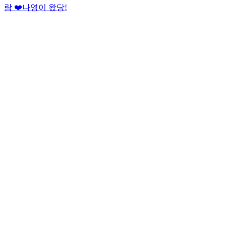
람 ❤️
나영이 왔당!