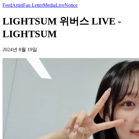
Feed
Artist
Fan Letter
Media
Live
Notice
LIGHTSUM 위버스 LIVE -
LIGHTSUM
2024년 8월 19일