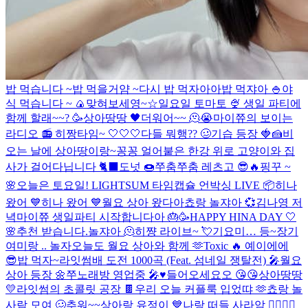
밥 먹습니다 ~
밥 먹을거얌 ~
다시 밥 먹자아아
밥 먹쟈아 🍚
야
식 먹습니다 ~ 🍙
맞혀보세영~☆
일요일 토마토 🍨
생일 파티에
함께 할래~~? 🥳
상아땅땅 🖤
더워어~~ 🫠😭
마이쮸의 보이는
라디오 📻
히짱타임~ 🤍🤍🤍
다들 뭐행?? 🥴
기습 등장 🍓🍰
비
오는 날에 상아땅이랑~
꽁꽁 얼어붙은 한강 위로 고양이와 집
사가 걸어다닙니다 🐈‍⬛️
도넛 🍩
쭈춤쭈춤 레츠고 😎🔥
핑꾸 ~
🌸
오늘은 토요일!
LIGHTSUM 타임캡슐 언박싱 LIVE 📦
히나
왔어 💙
히나 왔어 💙
월요 상아 왔다아
쵸랑 놀쟈아 💞
김나영 저
녁
마이쮸 생일파티 시작합니다아 🎂🥳
HAPPY HINA DAY 🤍
🌸
추천 받습니다.
놀쟈아 🫠
히쨩 라이브~ 💘
기요미… 등~장
기
여미랑 .. 놀자
오늘도 월요 상아와 함께 🫶
Toxic 🔥
예이에에
😎
밥 먹자~
라잇썸배 도전 1000곡 (Feat. 섬네일 쟁탈전) 🎤
월요
상아 등장 🌼
쭈노래방 영업중 🎤♥️
들어오세요오 😘😘
상아땅땅
💛
라잇썸의 초콜릿 공장 🍫
우리 오늘 커플룩 입었땨 🫶
쵸랑 놀
사람 모여 🥴
추워~~
상아랑 유정이 💙
나랑 떠들 사라암 🙆‍♀️🙆‍♂️