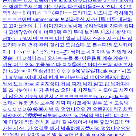
콘서트는 역시 행복허다💚
🛫🛫🛫
버킷리스트중 하나가 오아시
스 재결합콘서트에 가는것입니다
드림이들아~ 시즈니~ 8주년
축하해~~!! 이따봐 ㅋㅋ
8주면~~~드리미도 시즈니도 축하해영
ㅋㅋㅋㅋ
이번 summer sonic 보러와주신 시즈니들 너무 대단하
고 고마웠어여ㅕㅕ 이미친더운날씨에 우리무대를 기다려줬다
니 고생많았어여ㅕ 너무!!뭐 우리 무대 보러온 시즈니 항상 대
단하고 고맙지만 ㅋㅋㅋ 이번 워낙 더워서 스러진시즈니도 많
았기때문에 건강 관리 잘하고 드림쇼때 또 봅싀다!🤟
오사카아
아ㅏㅏ ヽ(´▽`)/ ( っ꒪⌓꒪)っ—̳͟͞͞♡ 썸머소닉 마지막날 재밌게 하
겠습니다☺️
섬머소닉 오시는 분들 물+이온음료 계속 계속 마
셔요 더위 조심 초큼 떨린다 ☺️☺️😱
제로 아이스크림 먹어본사
람 🙋🏻
👀👀
재민 day!!!!!! ☺️☺️☺️☺️
🥰
😁😁😁Thank you~~시즈
니 in Manila
어제 저녁 번개 보신분
마크리 데이
오랜만에 회사
와서 보는 하늘 ☺️☺️
지성이 처럼 피자 먹지 말고 밥 묵어야해
울 즈니💚
아니 내가 위버스 오면 내 사진보다 사모예드 사진이
더 많은거 기분탓이겠지..? ㅋㅋㅋㅋㅋㅋㅋ
Foto cargada.
드림
스캐치 유툽 영상 보는데 진짜 미치겠네여 얼른 또 하고싶넹
☺️☺️☺️☺️☺️😭😭😭
저녁 뭐 먹었나요오 전 오랜만에 튀김치킨
먹었어여 🍗🤠🤠
옛날부터 나재민 작가님의 팬이였는데 이번
에 이렇게 직접 전시회 보러 갈 수있어서 너무 좋았어요!!! 안
가본 시즈니가 없길💚 애기 넘축하해요😎
저녁 먹었나요오오
오?
우리 집 강아지들은 말 잘 들어요 thank you Singapore💚