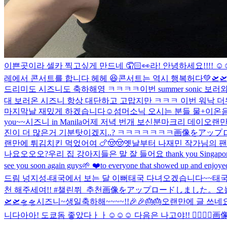
이쁜곳이라 셀카 찍고싶게 만드네 🤦🏻👀
라! 안녕하세요!!!! ☺️☺
레에서 콘서트를 합니다 헤헤 😆
콘서트는 역시 행복허다💚
🛫
드리미도 시즈니도 축하해영 ㅋㅋㅋㅋ
이번 summer son
대 보러온 시즈니 항상 대단하고 고맙지만 ㅋㅋㅋ 이번 워낙 더
마지막날 재밌게 하겠습니다☺️
섬머소닉 오시는 분들 물+이온음료
you~~시즈니 in Manila
어제 저녁 번개 보신분
마크리 데이
오랜만
진이 더 많은거 기분탓이겠지..? ㅋㅋㅋㅋㅋㅋㅋ
画像をアップ
랜만에 튀김치킨 먹었어여 🍗🤠🤠
옛날부터 나재민 작가님의 팬이
나요오오오?
우리 집 강아지들은 말 잘 들어요 thank you Singapor
see you soon again guys🌱 ❤️to everyone that showed up and enjoye
드림 넝지성-
태국에서 보는 달 이뻐
태국 다녀오겠습니다~~
태국
천 해주세여!! #챌린쮜_추천
画像をアップロードしました。
오늘
🛫🛫🛸🛸
시즈니~생일축하해~~~~!!🎉🎉🎂🎂
오랜만에 글 쓰네요오
니다아아! 도쿄돔 좋았다ㅏㅏ☺️☺️☺️ 다음은 나고야!! 🙂‍↕️🙂‍↕️
画