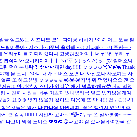
 살고있는 시즈니도 모두 파이팅 하시져!!☺️☺️ 저는 오늘 칠
다
드림이들아~ 시즈니~ 8주년 축하해~~!! 이따봐 ㅋㅋ
8주면~~~
씨에 우리무대를 기다려줬다니 고생많았어여ㅕ 너무!!뭐 우리 무
 봅싀다!🤟
오사카아아ㅏㅏ ヽ(´▽`)/ ( っ꒪⌓꒪)っ—̳͟͞͞♡ 썸머소닉
림 먹어본사람 🙋🏻
👀👀
재민 day!!!!!! ☺️☺️☺️☺️
🥰
😁😁😁Thank
야해 울 즈니💚
아니 내가 위버스 오면 내 사진보다 사모예드 사
 또 하고싶넹 ☺️☺️☺️☺️☺️😭😭😭
저녁 뭐 먹었나요오 전 오
요!!! 안 가본 시즈니가 없길💚 애기 넘축하해요😎
저녁 먹었
형 사진회 사진들 너무 이쁘지 않나영
태국 달도 잊지않을게여
을게요☺️☺️ 잊지 않을거 같아요 다음에 또 만나!!! 컵쿤캅!! -넝
 찾은것들은 뭔가 다 하나씩 아쉽네여.. 좋은 챌린지 있으면 추
동 🙂‍↕️🙂‍↕️ 지인짜 고마워!!
🐱🐶
누구 손 일까
홍콩~~~~~
! 나고야 맥썸 노이스 🫨🫨🫨
😏
나고야 잘 갔다올게여
한국 갑