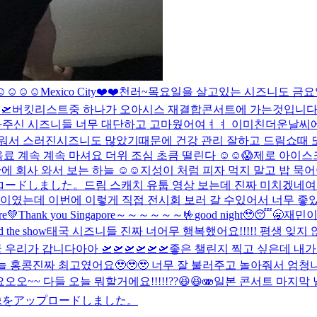
️☺️☺️☺️
Mexico City❤️❤️
천러~
목요일을 살고있는 시즈니도 금요일을
🛫
버킷리스트중 하나가 오아시스 재결합콘서트에 가는것입니
ic 보러와주신 시즈니들 너무 대단하고 고마웠어여ㅕㅕ 이미친더운날
워서 스러진시즈니도 많았기때문에 건강 관리 잘하고 드림쇼때 또
 계속 계속 마셔요 더위 조심 초큼 떨린다 ☺️☺️😱
제로 아이스크
에 회사 와서 보는 하늘 ☺️☺️
지성이 처럼 피자 먹지 말고 밥 묵어
ロードしました。
드림 스캐치 유툽 영상 보는데 진짜 미치겠네여 얼른
였는데 이번에 이렇게 직접 전시회 보러 갈 수있어서 너무 좋았어
e💚
Thank you Singapore～～～～～～🤟
good night🥹😴🥱
재민이
d the show
태국 시즈니들 진짜 너어무 행복했어요!!!!! 평생 잊지 않
 우리가 갑니다아아 🛫🛫🛫🛫🛫🛫
좋은 챌린지 찍고 싶은데 내가
 홍콩진짜 최고였어요🥹🥹🥹 너무 잘 불러주고 놀아줘서 엄청나게 큰 감
오~~ 다들 오늘 뭐할거에요!!!!!??😆😆🫨
일본 콘서트 마지막 날
像をアップロードしました。