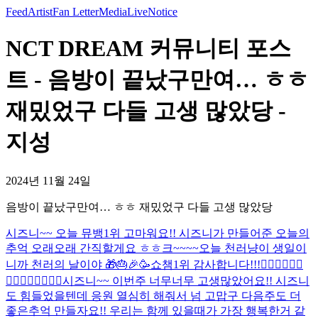
Feed
Artist
Fan Letter
Media
Live
Notice
NCT DREAM 커뮤니티 포스
트 - 음방이 끝났구만여… ㅎㅎ
재밌었구 다들 고생 많았당 -
지성
2024년 11월 24일
음방이 끝났구만여… ㅎㅎ 재밌었구 다들 고생 많았당
시즈니~~ 오늘 뮤뱅1위 고마워요!! 시즈니가 만들어준 오늘의
추억 오래오래 간직할게요 ㅎㅎ
크~~~~
오늘 천러냥이 생일이
니까 천러의 날이야 🎁🎂🎉🥳
쇼챔1위 감사합니다!!!🙂‍↕️🙂‍↕️🙂‍↕️
🙂‍↕️🙂‍↕️🙂‍↕️🙂‍↕️
시즈니~~ 이번주 너무너무 고생많았어요!! 시즈니
도 힘들었을텐데 응원 열심히 해줘서 넘 고맙구 다음주도 더
좋은추억 만들자요!! 우리는 함께 있을때가 가장 행복한거 같