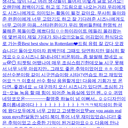
생각도 많이 나고 여러 생각들이 들어서 이렇게 글로 남겨요~
오랜만에 컴백이기도 하고 또 7드림으로 나오는거라 우리에게
도 시즈니에게도 의미있는 활동이 될것 같아요. 무사히 돌아와
준 런쥔이에게 너무 고맙기도 하고 잘 기다려준 시즈니에게도
너무 고마운 마음...
산타런쥔이가 우리 멤버들한테 한명씩 선
물해준 목돌이😍 예쁘다잉ㅇㅇ
하이라이트 메들리 올라왔는
데 몇번곡이 제일 기대가 되나요!!!
오늘도 어김없이 한식당으
로 가는중
Best best show in Rotterdam❤️
드림 유럽 잘 갔다 오겠
습니다! 돌아오자마자 컴백인데 그때도 당연하지만 열심히 할
게요☺️☺️☺️
시즈니 잘내나여? 비온뒤라.. 좀 쌀쌀해 졌네요 ㅠ
ㅠ
🫣😶 티켓팅 어땠나여 매우 조심스럽긴한데
오늘 시구 못해
서 너무 너무 아쉽지만.. 그래도 좋은 추억이었어요 ㅎㅎ 이호
성선수분이랑 같이 시구연습이랑 시타(?)연습도 하고 재밌었
어요ㅋㅋ 이호성 선수 항상 응원할게요! 다음에 기회가 또 온
다면..좋겠네요 ㅠ 대구까지 오신 시즈니가 있다면..조심히 가
요~
오늘 녹음 할 때 힘이 되어준 녹음실에 있던 펜..☺️☺️ 귀엽
네
앙코오온~~~~~~~~
촬영중 하늘이 넘 이뻐서.. ☺️☺️
디자인이
흥미롭네
광야다ㅏㅏㅏㅏㅏㅏㅏㅏㅏㅏㅋㅋㅋ
박지성이 한국
에 왔다
모두에게 너무 고맙고 고생했어요💚see you again real
soon guys
한달동안 남미,북미 투어 너무 재미있었습니다!! 좋
은 추억이었고 소중한 기억이 된거같아요☺️☺️ 다음에 만나