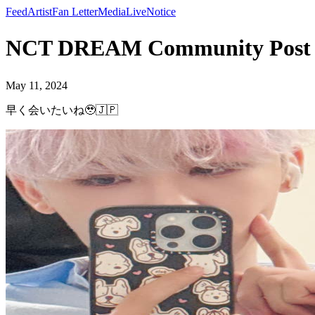
Feed
Artist
Fan Letter
Media
Live
Notice
NCT DREAM Community Po
May 11, 2024
早く会いたいね🥹🇯🇵