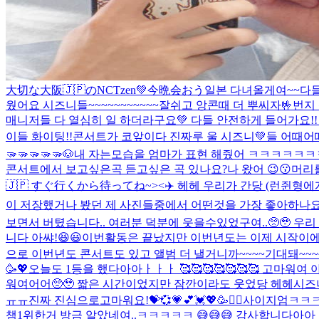
大切な大阪🇯🇵のNCTzen💚今晩会おう
일본 다녀올게여~~
다들
웠어요 시즈니들~~~~~~~~~~~잘쉬고 앙콘때 더 뿌씨자🤟
번지
매니저들 다 열심히 일 하더라구요💚 다들 안전하게 들어가요!
이들 화이팅!!
콘서트가 코앞이다 진짜루 울 시즈니💚들 어때어
🫳🫳🫳🫳🫳🐶
내 자는모습을 엄마가 표현 해줬어 ㅋㅋㅋㅋ
콘서트에서 보고싶은곡 듣고싶은 곡 있나요?
나 왔어 😉😗
머리를
🇯🇵 すぐ行くから待ってね~><
✈️ 헤헤 우리가 간당 (런쥔형에
이 저장했거나 봤던 제 사진들중에서 어떤것을 가장 좋아하나요?
보면서 버텼습니다.. 여러분 덕분에 웃을수있었구여..🥺🥹 우리 
니다 아쌰!😆😃
이번활동은 끝났지만 이번년도는 이제 시작이에
으로 이번년도 콘서트도 있고 앨범 더 낼거니까~~~~기대돼~~~~
🥳💖
오늘도 1등을 했다아아ㅏㅏㅏ 🥰🥰🥰🥰🥰🥰🥰 고마
워여어어🥺🥹 짧은 시간이었지만 잠깐이라도 웃었당 헤헤
시즈
ㅠㅠ진짜 진심으로고마워요!💝💞💗💕💓💖🥳🙇‍♂️
사이지엄ㅋㅋㅋ
챔1위한거 방금 알았네여..ㅋㅋㅋㅋㅋ 😅😅😅 감사합니다아아 