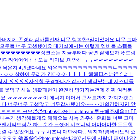
 아버지께 존경과 감사를
진짜 너무 행복한3일이었어요 너무 고마
 모두들 너무 고생했어요 대기실에서는 이렇게 멤버들 스텝들
🫨🫨🫨🫨🫨🫨
징크스는 지금부터다 공연 잘해보자 🤟
드림
😆 기다려어어어ㅓㅓ
오늘 라이브..미안해 ㅠㅠ
🫳🫳🫳🫳🫳🫳🫳🫳
안 찍은지 4년됐다네요 와우ㅋㅋㅋㅋㅋㅋㅋㅋㅋㅋㅋㄴㅋㅋㅋㅋ
 ☺️☺️ 상하이 우리가 간다아아ㅏㅏㅏㅏ 헤헤
日本に行くよ！
🚨🚨🚨🚨
사진첩 구경하다가 갑자기 생각났는데 시즈니들
로 못먹구 사실 생활패턴이 완전히 망가지는건데 진짜 여러분
 🫳🫳🫳🫳🫳🫳🫳 이 에너지 이어서 콘서트까지 가져가겠습
 다 너무너무 고생많고 너무감사했어요~~~~~아쉽긴하지만 앞
ㅋㅋㅋㅋ 크으🥹🥹
#0505에 3또는 nctdream 투표해주세욤!!!!🙇‍♂️
 기깔나는거 생각해볼게요 헤헤
오늘 사녹 와주신 준희들 너무 고마
엔시티드림🎉 하는순간 느꼈어 시즈니의 어마어마한 든든함
느낄 수 있었어요 ㅠㅠ 시즈니 대단하다…엄지척!
염색하느라 쇼
오오 😆😆😆🥳
Photo uploaded.
2007년도에 사람이 태어나요?