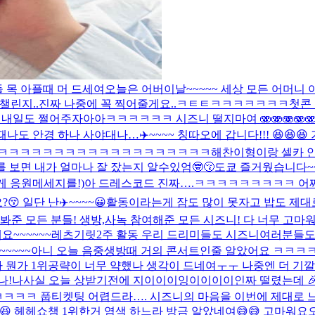
 목 아플때 머 드세여
오늘은 어버이날~~~~~ 세상 모든 어머니
 챌린지..진짜 나중에 꼭 찍어줄게요..ㅋㅌㅌㅋㅋㅋㅋㅋㅋㅋ
첫콘
! 내일도 쩔어주자아아
ㅋㅋㅋㅋㅋㅋ 시즈니 떨지마여 🫨🫨🫨🫨🫨🫨
때
나도 안경 하나 사야대나…
✈️~~~~ 칭따오에 갑니다!!! 😆
ㅋㅋㅋㅋㅋㅋㅋㅋㅋㅋㅋㅋㅋㅋㅋㅋㅋㅋㅋㅋㅋ
해찬이형이랑 셀카 
 보면 내가 얼마나 잘 잤는지 알수있엄🤓😚
도쿄 즐거웠습니다~~
게 응원메세지를!)
아 드레스코드 진짜….ㅋㅋㅋㅋㅋㅋㅋㅋㅋ 어쩌지 
😚 일단 난
✈️~~~~😀
활동이라는게 잠도 많이 못자고 밥도 제대
봐준 모든 분들! 생방,사녹 참여해준 모든 시즈니! 다 너무 고마워요
요~~~~~~레츠기릿
2주 활동 우리 드리미들도 시즈니여러분들도
~~~~
아니 오늘 음중생방때 거의 콘서트인줄 알았어요 ㅋㅋㅋㅋ
워여 아 뭔가 1위공략이 너무 약했나 생각이 드네여ㅜㅜ 나중엔 더
나!나사실 오늘 상받기전에 지이이이잉이이이이인짜 떨렸는데 
ㅋㅋㅋ 풉
티켓팅 어렵드라…. 시즈니의 마음을 이번에 제대로 
😆 헤헤
쇼챔 1위한거 염색 하느라 방금 알았네여😅😅 고마워요오오