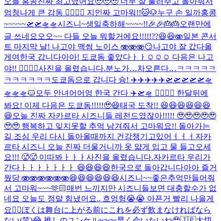
오늘 홍콩진짜 최고였어요🥹🥹🥹 너무 잘 불러주고 놀아줘서
엄청나게 큰 감동 🙂‍↕️🙂‍↕️ 지인짜 고마워!!
🐱🐶
누구 손 일까
홍콩
~~~~~🛫🛫🛸🛸
시즈니~생일축하해~~~~!!🎉🎉🎂🎂
오랜만에
글 쓰네요오오~~ 다들 오늘 뭐할거에요!!!!!??😆😆🫨
일본 콘서
트 마지막 날! 나고야 맥썸 노이스 🫨🫨🫨
😏
나고야 잘 갔다올
게여
한국 갑니다아아! 도쿄돔 좋았다ㅏㅏ☺️☺️☺️ 다음은 나고
야!! 🙂‍↕️🙂‍↕️
사진을 올렸습니다.
분노가…차오른다…
ㅋㅋㅋㅋㅋ
ㅋㅋㅋㅋㅋㅋ
도쿄돔으로 갑니다 슝! ✈️✈️✈️✈️✈️🛫🛫🛫🛫🛫🛸
🛸🛸🛸
🐱
모두 안녀어어엉 한국 간다 ✈️🛫🛸 🙂‍↕️🙂‍↕️ 한달뒤에
봐요! 이제 다음은 도쿄돔!!!!!🥹😆
태국 도착!! 😆😆😆😆😆😆
😆
오늘 진짜 자카르타 시즈니들 레전드였잖아!!!!! 🥹🥹🥹🥹🥹
🥹🥹 행복하고 잊지못할 추억 남겨줘서 고마워요!! 돌아가는
길 조심 우리 다시 돌아올때까지 건강챙기고있어ㅓㅓㅓ
자카
르타 시즈니 오늘 진짜 더울거니까 옷 얇게 입고 물 들고오세
요!!! 🥵🥵 이따봐ㅏㅏㅏ
사진을 올렸습니다.
자카르타 우리가
간다ㅏㅏㅏㅏㅏㅏㅏ 😆😆😆😆
한국으로 돌아갑니다아아 즐거
웠당 🫨🫨🫨🫨🫨🫨😆😆😆😆😆😆
시즈니~~좋은추억만들어줘
서 고마워~~~
🫶🏻
매번 느끼지만 시즈니들보면 대충할수가 없
네요 오늘도 정말 힘냈어요.. 흐엉헝😭😭 아픈거 빨리 나을게
요🙂‍↕️
ぼくは舞台に上がる前にこれを必ず飲まなければなら
ない(笑)😂 推しのユンケルwww
早く会いたいね🥹🇯🇵
大切