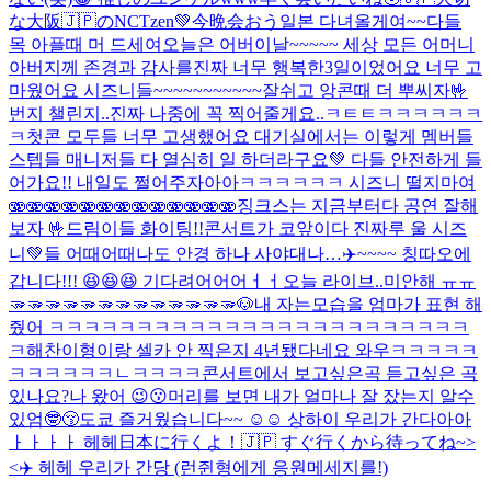
な大阪🇯🇵のNCTzen💚今晩会おう
일본 다녀올게여~~
다들
목 아플때 머 드세여
오늘은 어버이날~~~~~ 세상 모든 어머니
아버지께 존경과 감사를
진짜 너무 행복한3일이었어요 너무 고
마웠어요 시즈니들~~~~~~~~~~~잘쉬고 앙콘때 더 뿌씨자🤟
번지 챌린지..진짜 나중에 꼭 찍어줄게요..ㅋㅌㅌㅋㅋㅋㅋㅋㅋ
ㅋ
첫콘 모두들 너무 고생했어요 대기실에서는 이렇게 멤버들
스텝들 매니저들 다 열심히 일 하더라구요💚 다들 안전하게 들
어가요!! 내일도 쩔어주자아아
ㅋㅋㅋㅋㅋㅋ 시즈니 떨지마여
🫨🫨🫨🫨🫨🫨🫨🫨🫨🫨🫨🫨🫨
징크스는 지금부터다 공연 잘해
보자 🤟
드림이들 화이팅!!
콘서트가 코앞이다 진짜루 울 시즈
니💚들 어때어때
나도 안경 하나 사야대나…
✈️~~~~ 칭따오에
갑니다!!! 😆😆😆 기다려어어어ㅓㅓ
오늘 라이브..미안해 ㅠㅠ
🫳🫳🫳🫳🫳🫳🫳🫳🫳🫳🫳🫳🫳🐶
내 자는모습을 엄마가 표현 해
줬어 ㅋㅋㅋㅋㅋㅋㅋㅋㅋㅋㅋㅋㅋㅋㅋㅋㅋㅋㅋㅋㅋㅋㅋㅋ
ㅋ
해찬이형이랑 셀카 안 찍은지 4년됐다네요 와우ㅋㅋㅋㅋㅋ
ㅋㅋㅋㅋㅋㅋㄴㅋㅋㅋㅋ
콘서트에서 보고싶은곡 듣고싶은 곡
있나요?
나 왔어 😉😗
머리를 보면 내가 얼마나 잘 잤는지 알수
있엄🤓😚
도쿄 즐거웠습니다~~ ☺️☺️ 상하이 우리가 간다아아
ㅏㅏㅏㅏ 헤헤
日本に行くよ！🇯🇵 すぐ行くから待ってね~>
<
✈️ 헤헤 우리가 간당 (런쥔형에게 응원메세지를!)