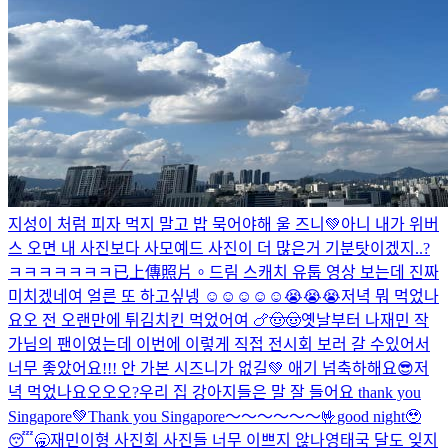
지성이 처럼 피자 먹지 말고 밥 묵어야해 울 즈니💚
아니 내가 위버
스 오면 내 사진보다 사모예드 사진이 더 많은거 기분탓이겠지..?
ㅋㅋㅋㅋㅋㅋㅋ
已上傳照片。
드림 스캐치 유툽 영상 보는데 진짜
미치겠네여 얼른 또 하고싶넹 ☺️☺️☺️☺️☺️😭😭😭
저녁 뭐 먹었나
요오 전 오랜만에 튀김치킨 먹었어여 🍗🤠🤠
옛날부터 나재민 작
가님의 팬이였는데 이번에 이렇게 직접 전시회 보러 갈 수있어서
너무 좋았어요!!! 안 가본 시즈니가 없길💚 애기 넘축하해요😎
저
녁 먹었나요오오오?
우리 집 강아지들은 말 잘 들어요 thank you
Singapore💚
Thank you Singapore～～～～～～🤟
good night🥹
😴🥱
재민이형 사진회 사진들 너무 이쁘지 않나영
태국 달도 잊지