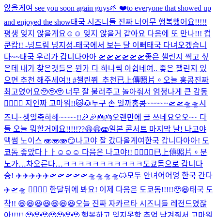
않을게여 see you soon again guys🌱 ❤️to everyone that showed up
and enjoyed the show
태국 시즈니들 진짜 너어무 행복했어요!!!!!
평생 잊지 않을게요☺️☺️ 잊지 않을거 같아요 다음에 또 만나!!! 컵
쿤캅!! -넝드림 넝지성-
태국에서 보는 달 이뻐
태국 다녀오겠습니
다~~
태국 우리가 갑니다아아 🛫🛫🛫🛫🛫🛫
좋은 챌린지 찍고 싶
은데 내가 찾은것들은 뭔가 다 하나씩 아쉽네여.. 좋은 챌린지 있
으면 추천 해주세여!! #챌린쮜_추천
已上傳照片。
오늘 홍콩진짜
최고였어요🥹🥹🥹 너무 잘 불러주고 놀아줘서 엄청나게 큰 감동
🙂‍↕️🙂‍↕️ 지인짜 고마워!!
🐱🐶
누구 손 일까
홍콩~~~~~🛫🛫🛸🛸
시
즈니~생일축하해~~~~!!🎉🎉🎂🎂
오랜만에 글 쓰네요오오~~ 다
들 오늘 뭐할거에요!!!!!??😆😆🫨
일본 콘서트 마지막 날! 나고야
맥썸 노이스 🫨🫨🫨
😏
나고야 잘 갔다올게여
한국 갑니다아아! 도
쿄돔 좋았다ㅏㅏ☺️☺️☺️ 다음은 나고야!! 🙂‍↕️🙂‍↕️
已上傳照片。
분
노가…차오른다…
ㅋㅋㅋㅋㅋㅋㅋㅋㅋㅋㅋ
도쿄돔으로 갑니다
슝! ✈️✈️✈️✈️✈️🛫🛫🛫🛫🛫🛸🛸🛸🛸
🐱
모두 안녀어어엉 한국 간다
✈️🛫🛸 🙂‍↕️🙂‍↕️ 한달뒤에 봐요! 이제 다음은 도쿄돔!!!!!🥹😆
태국 도
착!! 😆😆😆😆😆😆😆
오늘 진짜 자카르타 시즈니들 레전드였잖
아!!!!! 🥹🥹🥹🥹🥹🥹🥹 행복하고 잊지못할 추억 남겨줘서 고마워