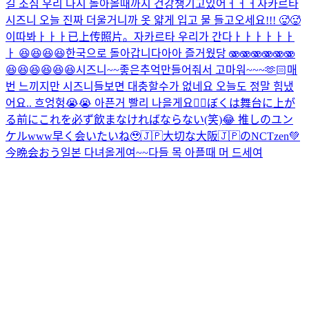
길 조심 우리 다시 돌아올때까지 건강챙기고있어ㅓㅓㅓ
자카르타
시즈니 오늘 진짜 더울거니까 옷 얇게 입고 물 들고오세요!!! 🥵🥵
이따봐ㅏㅏㅏ
已上传照片。
자카르타 우리가 간다ㅏㅏㅏㅏㅏㅏ
ㅏ 😆😆😆😆
한국으로 돌아갑니다아아 즐거웠당 🫨🫨🫨🫨🫨🫨
😆😆😆😆😆😆
시즈니~~좋은추억만들어줘서 고마워~~~
🫶🏻
매
번 느끼지만 시즈니들보면 대충할수가 없네요 오늘도 정말 힘냈
어요.. 흐엉헝😭😭 아픈거 빨리 나을게요🙂‍↕️
ぼくは舞台に上が
る前にこれを必ず飲まなければならない(笑)😂 推しのユン
ケルwww
早く会いたいね🥹🇯🇵
大切な大阪🇯🇵のNCTzen💚
今晩会おう
일본 다녀올게여~~
다들 목 아플때 머 드세여