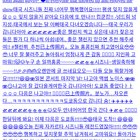
soon again guys🌱 ❤️to everyone that showed up and enjoyed the
show
태국 시즈니들 진짜 너어무 행복했어요!!!!! 평생 잊지 않을게
요☺️☺️ 잊지 않을거 같아요 다음에 또 만나!!! 컵쿤캅!! -넝드림 넝
지성-
태국에서 보는 달 이뻐
태국 다녀오겠습니다~~
태국 우리가
갑니다아아 🛫🛫🛫🛫🛫🛫
좋은 챌린지 찍고 싶은데 내가 찾은것
들은 뭔가 다 하나씩 아쉽네여.. 좋은 챌린지 있으면 추천 해주세
여!! #챌린쮜_추천
已上传照片。
오늘 홍콩진짜 최고였어요🥹🥹
🥹 너무 잘 불러주고 놀아줘서 엄청나게 큰 감동 🙂‍↕️🙂‍↕️ 지인짜 고
마워!!
🐱🐶
누구 손 일까
홍콩~~~~~🛫🛫🛸🛸
시즈니~생일축하해
~~~~!!🎉🎉🎂🎂
오랜만에 글 쓰네요오오~~ 다들 오늘 뭐할거에
요!!!!!??😆😆🫨
일본 콘서트 마지막 날! 나고야 맥썸 노이스 🫨🫨
🫨
😏
나고야 잘 갔다올게여
한국 갑니다아아! 도쿄돔 좋았다ㅏㅏ
☺️☺️☺️ 다음은 나고야!! 🙂‍↕️🙂‍↕️
已上传照片。
분노가…차오른
다…
ㅋㅋㅋㅋㅋㅋㅋㅋㅋㅋㅋ
도쿄돔으로 갑니다 슝! ✈️✈️✈️✈️✈️
🛫🛫🛫🛫🛫🛸🛸🛸🛸
🐱
모두 안녀어어엉 한국 간다 ✈️🛫🛸 🙂‍↕️🙂‍↕️
한달뒤에 봐요! 이제 다음은 도쿄돔!!!!!🥹😆
태국 도착!! 😆😆😆
😆😆😆😆
오늘 진짜 자카르타 시즈니들 레전드였잖아!!!!! 🥹🥹🥹
🥹🥹🥹🥹 행복하고 잊지못할 추억 남겨줘서 고마워요!! 돌아가는