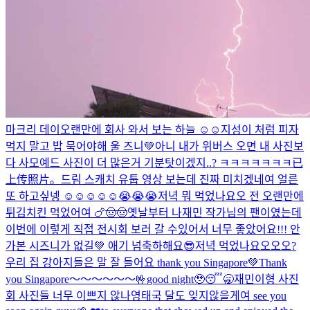
마크리 데이
오랜만에 회사 와서 보는 하늘 ☺️☺️
지성이 처럼 피자
먹지 말고 밥 묵어야해 울 즈니💚
아니 내가 위버스 오면 내 사진보
다 사모예드 사진이 더 많은거 기분탓이겠지..? ㅋㅋㅋㅋㅋㅋㅋ
已
上传照片。
드림 스캐치 유툽 영상 보는데 진짜 미치겠네여 얼른
또 하고싶넹 ☺️☺️☺️☺️☺️😭😭😭
저녁 뭐 먹었나요오 전 오랜만에
튀김치킨 먹었어여 🍗🤠🤠
옛날부터 나재민 작가님의 팬이였는데
이번에 이렇게 직접 전시회 보러 갈 수있어서 너무 좋았어요!!! 안
가본 시즈니가 없길💚 애기 넘축하해요😎
저녁 먹었나요오오오?
우리 집 강아지들은 말 잘 들어요 thank you Singapore💚
Thank
you Singapore～～～～～～🤟
good night🥹😴🥱
재민이형 사진
회 사진들 너무 이쁘지 않나영
태국 달도 잊지않을게여 see you