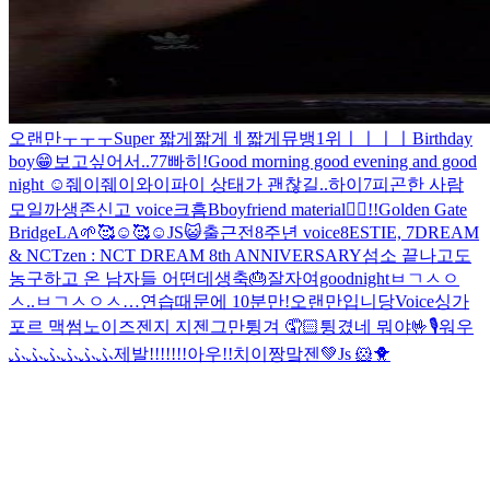
오랜만ㅜㅜㅜ
Super 짧게
짧게ㅔ
짧게
뮤뱅1위ㅣㅣㅣㅣ
Birthday
boy😁
보고싶어서..
7
7
빠히!
Good morning good evening and good
night ☺️
줴이줴이
와이파이 상태가 괜찮길..
하이
7
피곤한 사람
모일까
생존신고 voice
크흠
B
boyfriend material🤦‍♂️
!!
Golden Gate
Bridge
LA🌱
🥰☺️🥰☺️
JS😺
출근전
8주년 voice
8ESTIE, 7DREAM
& NCTzen : NCT DREAM 8th ANNIVERSARY
섬소 끝나고도
농구하고 온 남자들 어떤데
생축🎂
잘자여goodnight
ㅂㄱㅅㅇ
ㅅ..
ㅂㄱㅅㅇㅅ…
연습때문에 10분만!
오랜만입니당
Voice
싱가
포르 맥썸노이즈
젠지 지젠
그만튕겨 🤦🏻
튕겼네 뭐야
🤟
🎙️
워우
ふふふ
ふふふ
제발!!!!!!!
아우!!
치이짱
맠젠💚
Js 🐹🐥