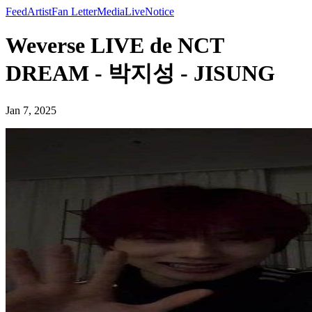
Feed
Artist
Fan Letter
Media
Live
Notice
Weverse LIVE de NCT
DREAM - 박지성 - JISUNG
Jan 7, 2025