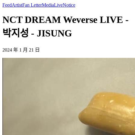
Feed
Artist
Fan Letter
Media
Live
Notice
NCT DREAM Weverse LIVE -
박지성 - JISUNG
2024 年 1 月 21 日