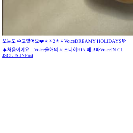
오늘도 수고했어요❤️
ㅊㅈ2
ㅊㅈ
Voice
DREAMY HOLIDAYS💚
🎄
처음이에요…
Voice
올해의 시즈니
히
Hi
🍡
배고파
Voice
JN CL
JS
CL JS JN
First