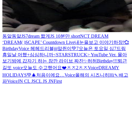
동알동알
JS
7dream 짧게
JS 10분만 short
NCT DREAM
‘DREAM( )SCAPE’ Countdown Live
내눈을보고 이야기하장!💞
Birthday
Voice 헤헤
드리블jjj
맠쥔이💚
7
오늘은 토요일 십7드림
휴일날 머했+심심하니까
<STARSTRUCK> YouTube Ver. 몰아
보기
밤에 갑자기 하는 잠깐 라이브 짜잔✨
허허
Birthday!!!
퇴근
길
또 voice
오늘도 수고했어요❤️
ㅊㅈ2
ㅊㅈ
Voice
DREAMY
HOLIDAYS💚🎄
처음이에요…
Voice
올해의 시즈니
히
Hi
🍡
배고
파
Voice
JN CL JS
CL JS JN
First