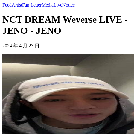
Feed
Artist
Fan Letter
Media
Live
Notice
NCT DREAM Weverse LIVE -
JENO - JENO
2024 年 4 月 23 日