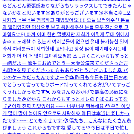
らどんどん緊張感ありながらもリラックスしてできたんじゃ
ないかなと思います😆ありがとうございます😘本当に幸...
오
사카🥰 너무너무 행복하고 재밌었어요!!!!! 오늘 보러와주신 분들
과 멀리있지만 영상으로 보고 응원해주신 분들 모두 진심으로 고
마워요🫶🏻 아까 이미 한번 말했지만 저희가 이렇게 무대 위에서
춤추고 노래할 수 있는게 여러분들이 없으면 절대 불가능한 일이
라서 여러분들이 저희한테 고맙다고 항상 많이 얘기해주시는데
저희가 더 더 더 많이 고마워요🤞🏻 스...
さくこれからもずっと
一緒だよー 誕生日おめでとうー
大阪公演来てくださった方
も配信を見てくださった方もありがとうございました🙇 パ
ンのケーキだったんですよー🥐🎂 昨日も今日も誕生日おめ
でとうって言ってたりボード持ってくれてる方がいてすっご
くうれしかったです💓 みなさんのおかげで最高の16歳にな
りました🎉だから これからもずっとオレのそばにおってな
⤴︎💕
어제 진짜 재밌었어요~~~~ 너무너무 행복해요 🥹 우리 이렇
게 많이 많이 놀아요 앞으로도 사랑해💚 昨日は本当に楽しかっ
たです~~~~ とても幸せです 🥹 僕たち、こんなにたくさん遊
びましょう これからもですね 愛してる💚
今日は平日で忙し