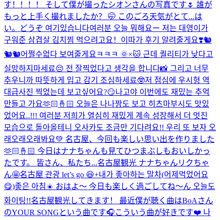
す！！！！ そして僕が撮ったシオンさんの写真です🌷 誰が
もっと上手く撮れましたか？ 🤭 このごろ天気がとて...
は
い。どうぞ 여기있습니다
여러분 오늘 뭐해요ー 저는 대영이가
구워준 삼겹살 김치찜 먹으려고요！이따가 후기 알려줄게요❣️
🐿️
🐿️🐿️
어쩔수없다 보여줄게요ㅋㅋㅋ 🌞×🐱 근데 퀄리티가 낮다고
실망하지마세료😔 전 잘찍었다고 생각을 합니다📸 그리고 너무
추우니까 따뜻하게 입고 감기 조심하세료🤓
저 점심에 우시형 역
대급사진 찍었는데 보고싶어요?😏
나고야 이번에도 재밌는 추억
만들고 가요🫶🏻🤞🏻 오늘은 나나짱도 보고 히츠마부시도 맛있
었어요..!!! 여러분 저희가 열심히 재밌게 계속 성장해서 더 멋진
모습으로 돌아올테니 오사카도 조금만 기다려요!! 우리 또 보자 오
래오래오래봐요💚 名古屋、今回も楽しい思い出を作りました
🫶🏻🤞🏻 今日はナナちゃんも見てひつまぶしもおいしかっ
たです。 皆さん、私たち...
名古屋観光 ナナちゃんリクちゃ
ん🤩
名古屋 관광 let’s go 😆+내가 좋아하는 말차(어제먹었어요
😋)
좋은 아침☀️ おはよ〜 今日も楽しく過ごしてね〜ん 오늘도
화이팅!!
名古屋観光してきます！ 最近僕が聴く曲はBoAさん
のYOUR SONGという曲です🎧こういう曲が好きです❤️ 나