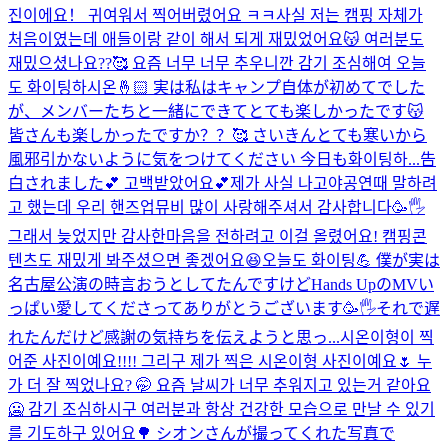
진이에요！ 귀여워서 찍어버렸어요 ㅋㅋ
사실 저는 캠핑 자체가
처음이였는데 애들이랑 같이 해서 되게 재밌었어요😽 여러분도
재밌으셨나요??🥰 요즘 너무 너무 추우니깐 감기 조심해여 오늘
도 화이팅하시온🤞🏻 実は私はキャンプ自体が初めてでした
が、メンバーたちと一緒にできてとても楽しかったです😽
皆さんも楽しかったですか？？🥰 さいきんとても寒いから
風邪引かないように気をつけてください 今日も화이팅하...
告
白されました💕 고백받았어요💕
제가 사실 나고야공연때 말하려
고 했는데 우리 핸즈업뮤비 많이 사랑해주셔서 감사합니다🥳🖐️
그래서 늦었지만 감사한마음을 전하려고 이걸 올렸어요! 캠핑콘
텐츠도 재밌게 봐주셨으면 좋겠어요😆오늘도 화이팅💪 僕が実は
名古屋公演の時言おうとしてたんですけどHands UpのMVい
っぱい愛してくださってありがとうございます🥳🖐️それで遅
れたんだけど感謝の気持ちを伝えようと思っ...
시온이형이 찍
어준 사진이예요!!!! 그리구 제가 찍은 시온이형 사진이예요🌷 누
가 더 잘 찍었나요? 🤭 요즘 날씨가 너무 추워지고 있는거 같아요
🥶 감기 조심하시구 여러분과 항상 건강한 모습으로 만날 수 있기
를 기도하구 있어요🌳 シオンさんが撮ってくれた写真で