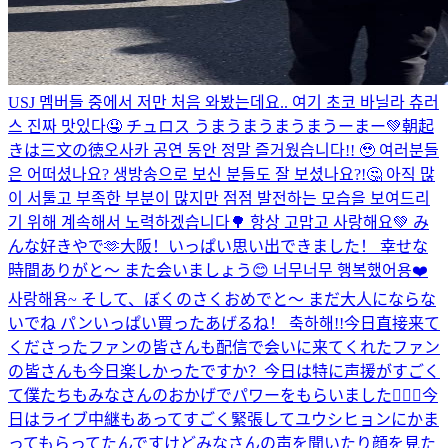
USJ 멤버들 중에서 저만 처음 와봤는데요.. 여기 초코 바닐라 츄러
스 진짜 맛있다🤤 チュロス うまうまうまうまうーまー💚
朝起
きは三文の徳
오사카 공연 동안 정말 즐거웠습니다!! 🥹 여러분들
은 어떠셨나요? 생방송으로 보신 분들도 잘 보셨나요?!🤔 아직 많
이 서툴고 부족한 부분이 많지만 점점 발전하는 모습을 보여드리
기 위해 계속해서 노력하겠습니다🌳 항상 고맙고 사랑해요💚 み
んな好きやで🫶
大阪！いっぱい思い出できました！ 幸せな
時間ありがと〜 また会いましょう😊 너무너무 행복했어용❤️
사랑해용~ そして、ぼくのさくおめでと〜 まだ大人にならな
いでね パンいっぱい買ったあげるね！ 축하해!!
今日直接来て
くださったファンの皆さんも配信で会いに来てくれたファン
の皆さんも今日楽しかったですか？今日は特に声援がすごく
て僕たちもみなさんのおかげでパワーをもらいました🙇🏻‍♂️今
日はライブ中継もあってすごく緊張してユウシヒョンにかま
ってもらってたんですけどみなさんの声を聞いたり顔を見た