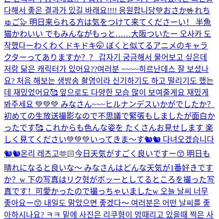
다해서 좋은 결과가 있길 바래요!!!! 응원합니당💚
おさか🤟れち
ゅご🦭 明日来られる方は気をつけて来てくださーい！ 半魚
猫かわいい でもみんながもっと……
大阪ついたー 오사카 도
착했다ー
わくわくドキドキ🤭 ぼくと似てるアニメのキャラ
クターってありますか？？ 갑자기 궁금해서 물어보고 싶은데
저랑 닮은 캐릭터가 있어요??
여러분 ~~~~히르난데스 잘 보셨나
요? 처음 해보는 생방송 촬영이라 신기하기도 하고 떨리기도 했는
데 재밌었어요🥰 앞으로도 다양한 모습 많이 보여줄게요 재밌게
봐주세요 💚💚💚 みなさん~~~ヒルナンデスいかがでしたか？
初めての生放送撮影なので不思議で緊張もしましたが面白か
ったです🥰 これからも色んな姿を たくさんお見せします 楽
しく見てください💚💚💚
いってきま〜す🐿🐿 다녀오겠습니다
🐿🐿
온리 레츠고🫶🏻
今日天気がすごく良いですー😙 明日も
晴れになると良いな〜 みなさんはどんな天気が1番好きです
か？w 下の写真はリク형がボッーとしてるところを撮った写
真です！可愛かったので撮っちゃいましたw 오늘 날씨 너무
좋아요ー😙 내일도 맑았으면 좋겠다〜 여러분은 어떤 날씨를 좋
아하시나요? ㅋㅋ 밑에 사진은 리쿠형이 멍때리고 있을때 찍은 사