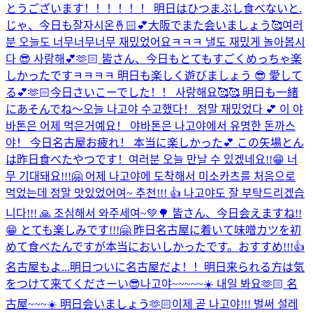
とうございます！！！！！！ 明日はひつまぶし食べないと.
じゃ、今日も잘자시온🤞🏻💕大阪でまた会いましょう🥰
여러
분 오늘도 너무너무너무 재밌었어요ㅋㅋㅋ 낼도 재밌게 놀아봅시
다 😎 사랑해💕🫶🏻 皆さん、今日もとてもすごくめっちゃ楽
しかったですㅋㅋㅋㅋ 明日も楽しく遊びましょう 😎 愛して
る💕🫶🏻
今日さいこーでした！！ 사랑해요🥰🥰 明日も一緒
にあそんでね〜
오늘 나고야 수고했다！ 정말 재밌었다 💕 이 야
바톤은 어제 먹은거예요！ 야바톤은 나고야에서 유명한 돈까스
야！ 今日名古屋お疲れ！ 本当に楽しかった💕 この矢場とん
は昨日食べたやつです！
여러분 오늘 만날 수 있겠네요!!😁 너
무 기대돼요!!!🤗 어제 나고야에 도착해서 미소카츠를 처음으로
먹었는데 정말 맛있었어여~ 추천!!! 👍 나고야도 잘 부탁드리겠습
니다!!! 🙏 조심해서 와주세여~💚🌳 皆さん、今日会えますね!!
😁 とても楽しみです!!!🤗 昨日名古屋に着いて味噌カツを初
めて食べたんですが本当においしかったです。おすすめ!!!👍
名古屋もよ...
明日ついに名古屋だよ！！明日来られる方は気
をつけて来てくださーい😎
나고야~~~~~☀️ 내일 봐요🫶🏻 名
古屋~~~☀️ 明日会いましょう🫶🏻
이제 곧 나고야!!! 벌써 설레