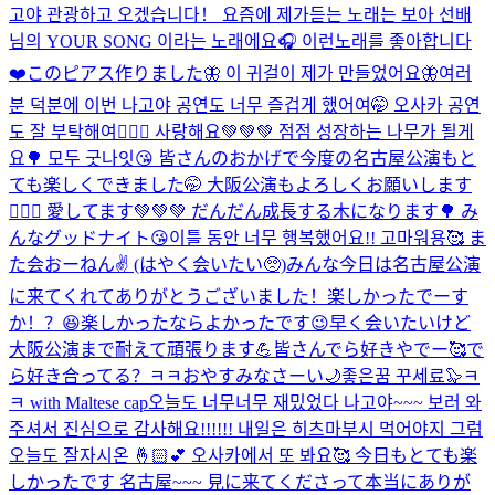
고야 관광하고 오겠습니다！ 요즘에 제가듣는 노래는 보아 선배
님의 YOUR SONG 이라는 노래에요🎧 이런노래를 좋아합니다
❤️
このピアス作りました🦋 이 귀걸이 제가 만들었어요🦋
여러
분 덕분에 이번 나고야 공연도 너무 즐겁게 했어여🤭 오사카 공연
도 잘 부탁해여🙇🏻‍♂️ 사랑해요💚💚💚 점점 성장하는 나무가 될게
요🌳 모두 굿나잇😘 皆さんのおかげで今度の名古屋公演もと
ても楽しくできました🤭 大阪公演もよろしくお願いします
🙇🏻‍♂️ 愛してます💚💚💚 だんだん成長する木になります🌳 み
んなグッドナイト😘
이틀 동안 너무 행복했어요!! 고마워용🥰 ま
た会おーねん✌️ (はやく会いたい🥺)
みんな今日は名古屋公演
に来てくれてありがとうございました！楽しかったでーす
か！？😆楽しかったならよかったです😉早く会いたいけど
大阪公演まで耐えて頑張ります💪皆さんでら好きやでー🥰で
ら好き合ってる？ㅋㅋおやすみなさーい🌙좋은꿈 꾸세료🦭ㅋ
ㅋ with Maltese cap
오늘도 너무너무 재밌었다 나고야~~~ 보러 와
주셔서 진심으로 감사해요!!!!!! 내일은 히츠마부시 먹어야지 그럼
오늘도 잘자시온 🤞🏻💕 오사카에서 또 봐요🥰 今日もとても楽
しかったです 名古屋~~~ 見に来てくださって本当にありが