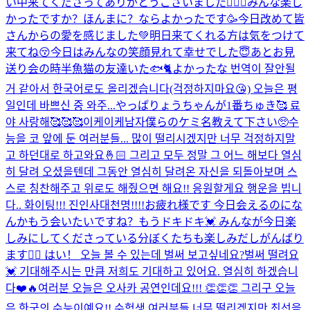
い中来てくださってありがとうございました🙇🏻‍♂️みんな楽し
かったですか？ほんまに？ならよかったです🥳今日改めて皆
さんからの愛を感じました💚明日来てくれる方は気をつけて
来てね😚今日はみんなの笑顔見れて幸せでした😇あとお見
送り会の時半魚猫の友達いた🐟🐈よかったな 번역이 잘안될
거 같아서 한국어로도 올리겠습니다(걱정하지마요😘) 오늘은 평
일인데 바쁘신 중 와주...
やっぱりょうちゃんが1番ちゅき🥰 료
야 사랑해🥰🥰🥰
이케이케남자
僕らのケミ名教えて下さい🥺
수
능을 코 앞에 둔 여러분들... 많이 떨리시겠지만 너무 걱정하지말
고 하던대로 하고와요🤞🏻 그리고 모두 정말 그 어느 해보다 열심
히 달려 오셨을텐데 그동안 열심히 달려온 자신을 되돌아보며 스
스로 칭찬해주고 위로도 해줬으면 해요!! 응원할게요 행운을 빕니
다.. 화이팅!!! 진인사대천명!!!!
お疲れ様です 今日会えるのにな
んかもう会いたいですね？もうドキドキ💓 みんなが今日楽
しみにしてくださっている分ぼくたちも楽しみだしがんばり
ます❤️‍🔥 はい！ 오늘 볼 수 있는데 벌써 보고싶네요?벌써 떨려요
💓 기대해주시는 만큼 저희도 기대하고 있어요. 열심히 하겠습니
다❤️🔥
여러분 오늘은 오사카 공연인데요!!! 👏👏👏 그리구 오늘
은 한국의 수능이예요!! 수험생 여러분들 너무 떨리겠지만 최선을