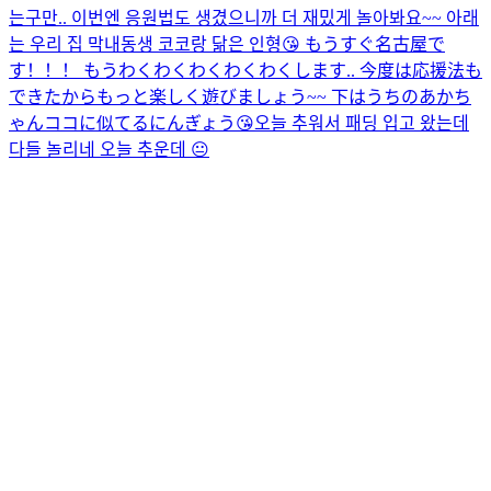
는구만.. 이번엔 응원법도 생겼으니까 더 재밌게 놀아봐요~~ 아래
는 우리 집 막내동생 코코랑 닮은 인형😘 もうすぐ名古屋で
す！！！ もうわくわくわくわくわくします.. 今度は応援法も
できたからもっと楽しく遊びましょう~~ 下はうちのあかち
ゃんココに似てるにんぎょう😘
오늘 추워서 패딩 입고 왔는데
다들 놀리네 오늘 추운데 😐