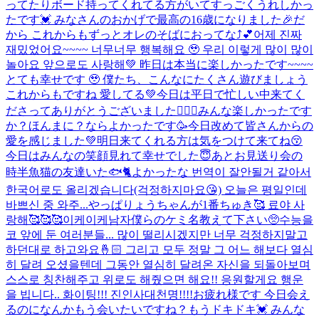
ってたりボード持ってくれてる方がいてすっごくうれしかっ
たです💓 みなさんのおかげで最高の16歳になりました🎉だ
から これからもずっとオレのそばにおってな⤴︎💕
어제 진짜
재밌었어요~~~~ 너무너무 행복해요 🥹 우리 이렇게 많이 많이
놀아요 앞으로도 사랑해💚 昨日は本当に楽しかったです~~~~
とても幸せです 🥹 僕たち、こんなにたくさん遊びましょう
これからもですね 愛してる💚
今日は平日で忙しい中来てく
ださってありがとうございました🙇🏻‍♂️みんな楽しかったです
か？ほんまに？ならよかったです🥳今日改めて皆さんからの
愛を感じました💚明日来てくれる方は気をつけて来てね😚
今日はみんなの笑顔見れて幸せでした😇あとお見送り会の
時半魚猫の友達いた🐟🐈よかったな 번역이 잘안될거 같아서
한국어로도 올리겠습니다(걱정하지마요😘) 오늘은 평일인데
바쁘신 중 와주...
やっぱりょうちゃんが1番ちゅき🥰 료야 사
랑해🥰🥰🥰
이케이케남자
僕らのケミ名教えて下さい🥺
수능을
코 앞에 둔 여러분들... 많이 떨리시겠지만 너무 걱정하지말고
하던대로 하고와요🤞🏻 그리고 모두 정말 그 어느 해보다 열심
히 달려 오셨을텐데 그동안 열심히 달려온 자신을 되돌아보며
스스로 칭찬해주고 위로도 해줬으면 해요!! 응원할게요 행운
을 빕니다.. 화이팅!!! 진인사대천명!!!!
お疲れ様です 今日会え
るのになんかもう会いたいですね？もうドキドキ💓 みんな