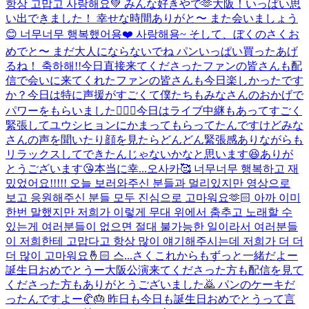
항상 고맙고 사랑해요💚 みんな好きやで🫶
大阪！いっぱい思
い出できました！ 幸せな時間ありがと〜 また会いましょう
😊 너무너무 행복했어용❤️ 사랑해용~ そして、ぼくのさくお
めでと〜 まだ大人にならないでね パンいっぱい買ったあげ
るね！ 축하해!!
今日直接来てくださったファンの皆さんも配
信で会いに来てくれたファンの皆さんも今日楽しかったです
か？今日は特に声援がすごくて僕たちもみなさんのおかげで
パワーをもらいました🙇🏻‍♂️今日はライブ中継もあってすごく
緊張してユウシヒョンにかまってもらってたんですけどみな
さんの声を聞いたり顔を見たらどんどん緊張感ありながらも
リラックスしてできたんじゃないかなと思います😆ありが
とうございます😘本当に幸...
오사카🥰 너무너무 행복하고 재
밌었어요!!!!! 오늘 보러와주신 분들과 멀리있지만 영상으로
보고 응원해주신 분들 모두 진심으로 고마워요🫶🏻 아까 이미
한번 말했지만 저희가 이렇게 무대 위에서 춤추고 노래할 수
있는게 여러분들이 없으면 절대 불가능한 일이라서 여러분들
이 저희한테 고맙다고 항상 많이 얘기해주시는데 저희가 더 더
더 많이 고마워요🤞🏻 스...
さくこれからもずっと一緒だよー
誕生日おめでとうー
大阪公演来てくださった方も配信を見て
くださった方もありがとうございました🙇 パンのケーキだ
ったんですよー🥐🎂 昨日も今日も誕生日おめでとうって言