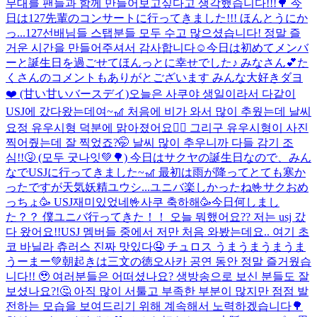
무대를 팬들과 함께 만들어보고싶다고 생각했습니다!!!🌳 今
日は127先輩のコンサートに行ってきました!!! ほんとうにか
っ...
127선배님들 스탭분들 모두 수고 많으셨습니다! 정말 즐
거운 시간을 만들어주셔서 감사합니다☺️
今日は初めてメンバ
ーと誕生日を過ごせてほんっとに幸せでした♪ みなさん💕た
くさんのコメントもありがとございます みんな大好きダヨ
❤️ (甘い甘いバースデイ)
오늘은 사쿠야 생일이라서 다같이
USJ에 갔다왔는데여~🎢 처음에 비가 와서 많이 추웠는데 날씨
요정 유우시형 덕분에 맑아졌어요🧚‍♂️ 그리구 유우시형이 사진
찍어줬는데 잘 찍었죠?🤭 날씨 많이 추우니까 다들 감기 조
심!!🤧 (모두 굿나잇💚🌳) 今日はサクヤの誕生日なので、みん
なでUSJに行ってきました~🎢 最初は雨が降ってとても寒か
ったですが天気妖精ユウシ...
ユニバ楽しかったね🤟サクおめ
っちょ🥳 USJ재미있었네🤟사쿠 축하해🥳
今日何しまし
た？？ 僕ユニバ行ってきた！！ 오늘 뭐했어요?? 저는 usj 갔
다 왔어요!!
USJ 멤버들 중에서 저만 처음 와봤는데요.. 여기 초
코 바닐라 츄러스 진짜 맛있다🤤 チュロス うまうまうまうま
うーまー💚
朝起きは三文の徳
오사카 공연 동안 정말 즐거웠습
니다!! 🥹 여러분들은 어떠셨나요? 생방송으로 보신 분들도 잘
보셨나요?!🤔 아직 많이 서툴고 부족한 부분이 많지만 점점 발
전하는 모습을 보여드리기 위해 계속해서 노력하겠습니다🌳