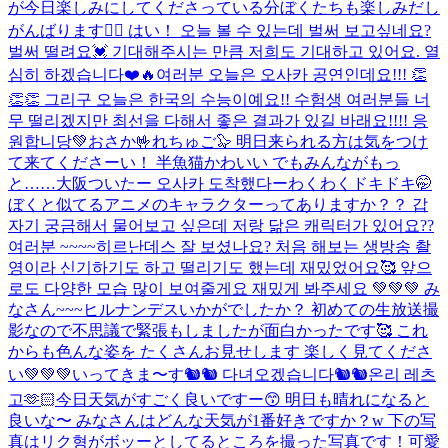
が今日楽しみにしてくださっている分ぼくたちも楽しみだし
がんばります❤️‍🔥 はい！ 오늘 볼 수 있는데 벌써 보고싶네요?
벌써 떨려요💓 기대해주시는 만큼 저희도 기대하고 있어요. 열
심히 하겠습니다❤️🔥
여러분 오늘은 오사카 공연인데요!!! 👏
👏👏 그리구 오늘은 한국의 수능이예요!! 수험생 여러분들 너
무 떨리겠지만 최선을 다해서 좋은 결과가 있길 바래요!!!! 응
원합니당💚
おさか🤟れちゅご🦭 明日来られる方は気をつけ
て来てくださーい！ 半魚猫かわいい でもみんながもっ
と……
大阪ついたー 오사카 도착했다ー
わくわくドキドキ🤭
ぼくと似てるアニメのキャラクターってありますか？？ 갑
자기 궁금해서 물어보고 싶은데 저랑 닮은 캐릭터가 있어요??
여러분 ~~~~히르난데스 잘 보셨나요? 처음 해보는 생방송 촬
영이라 신기하기도 하고 떨리기도 했는데 재밌었어요🥰 앞으
로도 다양한 모습 많이 보여줄게요 재밌게 봐주세요 💚💚💚 み
なさん~~~ヒルナンデスいかがでしたか？ 初めての生放送撮
影なので不思議で緊張もしましたが面白かったです🥰 これ
からも色んな姿を たくさんお見せします 楽しく見てくださ
い💚💚💚
いってきま〜す🐿🐿 다녀오겠습니다🐿🐿
온리 레츠
고🫶🏻
今日天気がすごく良いですー😙 明日も晴れになると
良いな〜 みなさんはどんな天気が1番好きですか？w 下の写
真はリク형がボッーとしてるところを撮った写真です！可愛