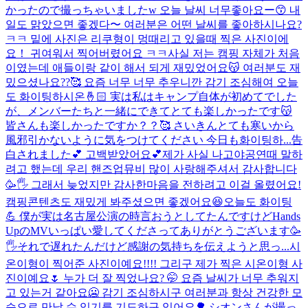
かったので撮っちゃいましたw 오늘 날씨 너무좋아요ー😙 내
일도 맑았으면 좋겠다〜 여러분은 어떤 날씨를 좋아하시나요?
ㅋㅋ 밑에 사진은 리쿠형이 멍때리고 있을때 찍은 사진이에
요！ 귀여워서 찍어버렸어요 ㅋㅋ
사실 저는 캠핑 자체가 처음
이였는데 애들이랑 같이 해서 되게 재밌었어요😽 여러분도 재
밌으셨나요??🥰 요즘 너무 너무 추우니깐 감기 조심해여 오늘
도 화이팅하시온🤞🏻 実は私はキャンプ自体が初めてでした
が、メンバーたちと一緒にできてとても楽しかったです😽
皆さんも楽しかったですか？？🥰 さいきんとても寒いから
風邪引かないように気をつけてください 今日も화이팅하...
告
白されました💕 고백받았어요💕
제가 사실 나고야공연때 말하
려고 했는데 우리 핸즈업뮤비 많이 사랑해주셔서 감사합니다
🥳🖐️ 그래서 늦었지만 감사한마음을 전하려고 이걸 올렸어요!
캠핑콘텐츠도 재밌게 봐주셨으면 좋겠어요😆오늘도 화이팅
💪 僕が実は名古屋公演の時言おうとしてたんですけどHands
UpのMVいっぱい愛してくださってありがとうございます🥳
🖐️それで遅れたんだけど感謝の気持ちを伝えようと思っ...
시
온이형이 찍어준 사진이예요!!!! 그리구 제가 찍은 시온이형 사
진이예요🌷 누가 더 잘 찍었나요? 🤭 요즘 날씨가 너무 추워지
고 있는거 같아요🥶 감기 조심하시구 여러분과 항상 건강한 모
습으로 만날 수 있기를 기도하구 있어요🌳 シオンさんが撮っ