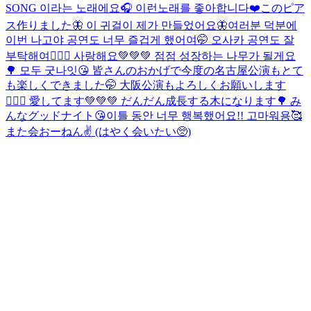
SONG 이라는 노래에요🎧 이런노래를 좋아합니다❤️
このピア
ス作りました🦋 이 귀걸이 제가 만들었어요🦋
여러분 덕분에
이번 나고야 공연도 너무 즐겁게 했어여🤭 오사카 공연도 잘
부탁해여🙇🏻‍♂️ 사랑해요💚💚💚 점점 성장하는 나무가 될게요
🌳 모두 굿나잇😘 皆さんのおかげで今度の名古屋公演もとて
も楽しくできました🤭 大阪公演もよろしくお願いします
🙇🏻‍♂️ 愛してます💚💚💚 だんだん成長する木になります🌳 み
んなグッドナイト😘
이틀 동안 너무 행복했어요!! 고마워용🥰
また会おーねん✌️ (はやく会いたい🥺)