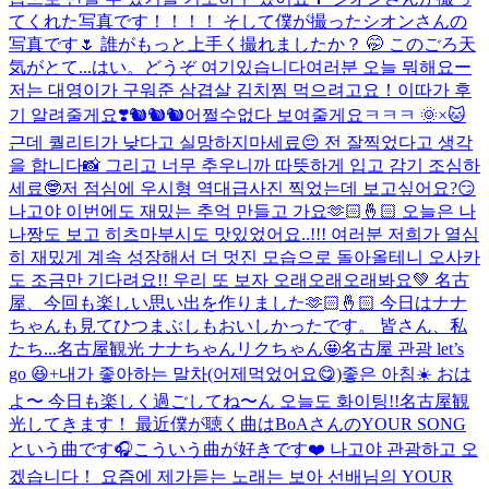
てくれた写真です！！！！ そして僕が撮ったシオンさんの
写真です🌷 誰がもっと上手く撮れましたか？ 🤭 このごろ天
気がとて...
はい。どうぞ 여기있습니다
여러분 오늘 뭐해요ー
저는 대영이가 구워준 삼겹살 김치찜 먹으려고요！이따가 후
기 알려줄게요❣️
🐿️🐿️🐿️
어쩔수없다 보여줄게요ㅋㅋㅋ 🌞×🐱
근데 퀄리티가 낮다고 실망하지마세료😔 전 잘찍었다고 생각
을 합니다📸 그리고 너무 추우니까 따뜻하게 입고 감기 조심하
세료🤓
저 점심에 우시형 역대급사진 찍었는데 보고싶어요?😏
나고야 이번에도 재밌는 추억 만들고 가요🫶🏻🤞🏻 오늘은 나
나짱도 보고 히츠마부시도 맛있었어요..!!! 여러분 저희가 열심
히 재밌게 계속 성장해서 더 멋진 모습으로 돌아올테니 오사카
도 조금만 기다려요!! 우리 또 보자 오래오래오래봐요💚 名古
屋、今回も楽しい思い出を作りました🫶🏻🤞🏻 今日はナナ
ちゃんも見てひつまぶしもおいしかったです。 皆さん、私
たち...
名古屋観光 ナナちゃんリクちゃん🤩
名古屋 관광 let’s
go 😆+내가 좋아하는 말차(어제먹었어요😋)
좋은 아침☀️ おは
よ〜 今日も楽しく過ごしてね〜ん 오늘도 화이팅!!
名古屋観
光してきます！ 最近僕が聴く曲はBoAさんのYOUR SONG
という曲です🎧こういう曲が好きです❤️ 나고야 관광하고 오
겠습니다！ 요즘에 제가듣는 노래는 보아 선배님의 YOUR