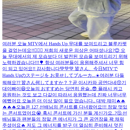
여러분 오늘 MTV에서 Hands Up 무대를 보여드리고 블루카펫
을 걸었는데요!!🙋🏻‍♂️ 저희의 새로운 의상은 어떠셨나요?😊 오
늘 무대에서의 제 모습보다 더 발전된 모습을 보여드리기 위해
노력하겠습니다!!!🌳 항상 여러분들이 응원해주셔서 너무 힘
이 되고 있어요!! 감사합니다💚💚💚 皆さん、今日MTVで
Hands Upのステージを お見せしてブルーカ...
☀️여러분 다들
뭐해요?? 皆さん何してますか？？
곧 이시카와 공연다네😚기
대이빠이😆
오늘의 おすすめ는 당연히 윤슬..😎 플래시 켜고
응원하는 것도 보고 다같이 따라서 응원했는데 진짜 너무너무
예뻤어요 오늘은 더 이상 말이 필요 없습니다.. 대박 재미🔥🔥
🔥🔥🔥
오늘은 127 선배님의 콘서트를 다녀왔어요!!! 정말 멋있
는 콘서트였어요😭 혹시 콘서트에 가신 분들 계신가요..?🤔 선
배님들과 팬분들의 정말 큰 에너지가 그 큰 공연장을 꽉 채워
주셨어요🔥 저도 그 에너지를 받구 더 열심히 준비해서 멋진