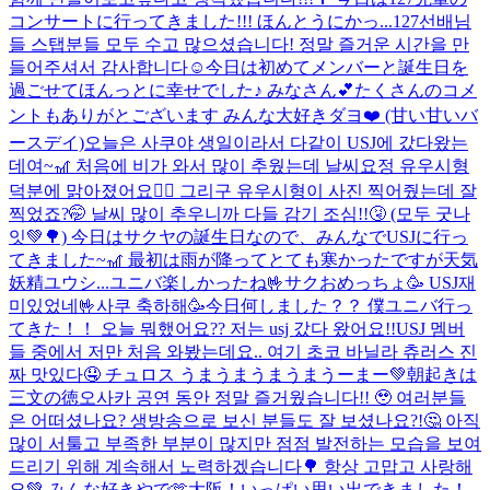
コンサートに行ってきました!!! ほんとうにかっ...
127선배님
들 스탭분들 모두 수고 많으셨습니다! 정말 즐거운 시간을 만
들어주셔서 감사합니다☺️
今日は初めてメンバーと誕生日を
過ごせてほんっとに幸せでした♪ みなさん💕たくさんのコメ
ントもありがとございます みんな大好きダヨ❤️ (甘い甘いバ
ースデイ)
오늘은 사쿠야 생일이라서 다같이 USJ에 갔다왔는
데여~🎢 처음에 비가 와서 많이 추웠는데 날씨요정 유우시형
덕분에 맑아졌어요🧚‍♂️ 그리구 유우시형이 사진 찍어줬는데 잘
찍었죠?🤭 날씨 많이 추우니까 다들 감기 조심!!🤧 (모두 굿나
잇💚🌳) 今日はサクヤの誕生日なので、みんなでUSJに行っ
てきました~🎢 最初は雨が降ってとても寒かったですが天気
妖精ユウシ...
ユニバ楽しかったね🤟サクおめっちょ🥳 USJ재
미있었네🤟사쿠 축하해🥳
今日何しました？？ 僕ユニバ行っ
てきた！！ 오늘 뭐했어요?? 저는 usj 갔다 왔어요!!
USJ 멤버
들 중에서 저만 처음 와봤는데요.. 여기 초코 바닐라 츄러스 진
짜 맛있다🤤 チュロス うまうまうまうまうーまー💚
朝起きは
三文の徳
오사카 공연 동안 정말 즐거웠습니다!! 🥹 여러분들
은 어떠셨나요? 생방송으로 보신 분들도 잘 보셨나요?!🤔 아직
많이 서툴고 부족한 부분이 많지만 점점 발전하는 모습을 보여
드리기 위해 계속해서 노력하겠습니다🌳 항상 고맙고 사랑해
요💚 みんな好きやで🫶
大阪！いっぱい思い出できました！