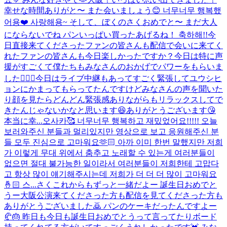
幸せな時間ありがと〜 また会いましょう😊 너무너무 행복했
어용❤️ 사랑해용~ そして、ぼくのさくおめでと〜 まだ大人
にならないでね パンいっぱい買ったあげるね！ 축하해!!
今
日直接来てくださったファンの皆さんも配信で会いに来てく
れたファンの皆さんも今日楽しかったですか？今日は特に声
援がすごくて僕たちもみなさんのおかげでパワーをもらいま
した🙇🏻‍♂️今日はライブ中継もあってすごく緊張してユウシヒ
ョンにかまってもらってたんですけどみなさんの声を聞いた
り顔を見たらどんどん緊張感ありながらもリラックスしてで
きたんじゃないかなと思います😆ありがとうございます😘
本当に幸...
오사카🥰 너무너무 행복하고 재밌었어요!!!!! 오늘
보러와주신 분들과 멀리있지만 영상으로 보고 응원해주신 분
들 모두 진심으로 고마워요🫶🏻 아까 이미 한번 말했지만 저희
가 이렇게 무대 위에서 춤추고 노래할 수 있는게 여러분들이
없으면 절대 불가능한 일이라서 여러분들이 저희한테 고맙다
고 항상 많이 얘기해주시는데 저희가 더 더 더 많이 고마워요
🤞🏻 스...
さくこれからもずっと一緒だよー 誕生日おめでと
うー
大阪公演来てくださった方も配信を見てくださった方も
ありがとうございました🙇 パンのケーキだったんですよー
🥐🎂 昨日も今日も誕生日おめでとうって言ってたりボード