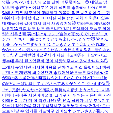
で撮っちゃいましたw 오늘 날씨 너무좋아요ー😙 내일도 맑
았으면 좋겠다〜 여러분은 어떤 날씨를 좋아하시나요? ㅋㅋ
밑에 사진은 리쿠형이 멍때리고 있을때 찍은 사진이에요！ 귀
여워서 찍어버렸어요 ㅋㅋ
사실 저는 캠핑 자체가 처음이였는
데 애들이랑 같이 해서 되게 재밌었어요😽 여러분도 재밌으셨
나요??🥰 요즘 너무 너무 추우니깐 감기 조심해여 오늘도 화이
팅하시온🤞🏻 実は私はキャンプ自体が初めてでしたが、メ
ンバーたちと一緒にできてとても楽しかったです😽 皆さん
も楽しかったですか？？🥰 さいきんとても寒いから風邪引
かないように気をつけてください 今日も화이팅하...
告白され
ました💕 고백받았어요💕
제가 사실 나고야공연때 말하려고
했는데 우리 핸즈업뮤비 많이 사랑해주셔서 감사합니다🥳🖐️
그래서 늦었지만 감사한마음을 전하려고 이걸 올렸어요! 캠핑
콘텐츠도 재밌게 봐주셨으면 좋겠어요😆오늘도 화이팅💪 僕
が実は名古屋公演の時言おうとしてたんですけどHands Up
のMVいっぱい愛してくださってありがとうございます🥳🖐️
それで遅れたんだけど感謝の気持ちを伝えようと思っ...
시온
이형이 찍어준 사진이예요!!!! 그리구 제가 찍은 시온이형 사진
이예요🌷 누가 더 잘 찍었나요? 🤭 요즘 날씨가 너무 추워지고
있는거 같아요🥶 감기 조심하시구 여러분과 항상 건강한 모습
으로 만날 수 있기를 기도하구 있어요🌳 シオンさんが撮って