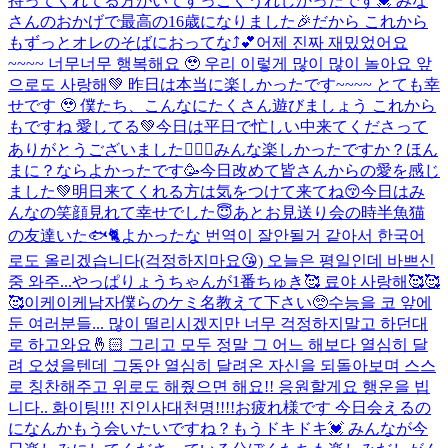
持ってくれてる方がいてすっごくうれしかったです💓 みな
さんのおかげで最高の16歳になりました🎉だから これから
もずっとオレのそばにおってな⤴︎💕
어제 진짜 재밌었어요
~~~~ 너무너무 행복해요 🥹 우리 이렇게 많이 많이 놀아요 앞
으로도 사랑해💚 昨日は本当に楽しかったです~~~~ とても幸
せです 🥹 僕たち、こんなにたくさん遊びましょう これから
もですね 愛してる💚
今日は平日で忙しい中来てくださって
ありがとうございました🙇🏻‍♂️みんな楽しかったですか？ほん
まに？ならよかったです🥳今日改めて皆さんからの愛を感じ
ました💚明日来てくれる方は気をつけて来てね😚今日はみ
んなの笑顔見れて幸せでした😇あとお見送り会の時半魚猫
の友達いた🐟🐈よかったな 번역이 잘안될거 같아서 한국어
로도 올리겠습니다(걱정하지마요😘) 오늘은 평일인데 바쁘신
중 와주...
やっぱりょうちゃんが1番ちゅき🥰 료야 사랑해🥰🥰
🥰
이케이케남자
僕らのケミ名教えて下さい🥺
수능을 코 앞에
둔 여러분들... 많이 떨리시겠지만 너무 걱정하지말고 하던대
로 하고와요🤞🏻 그리고 모두 정말 그 어느 해보다 열심히 달
려 오셨을텐데 그동안 열심히 달려온 자신을 되돌아보며 스스
로 칭찬해주고 위로도 해줬으면 해요!! 응원할게요 행운을 빕
니다.. 화이팅!!! 진인사대천명!!!!
お疲れ様です 今日会えるの
になんかもう会いたいですね？もうドキドキ💓 みんなが今