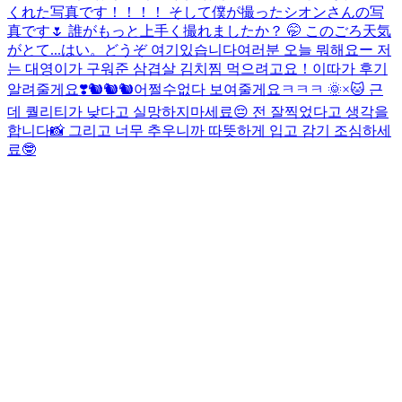
くれた写真です！！！！ そして僕が撮ったシオンさんの写
真です🌷 誰がもっと上手く撮れましたか？ 🤭 このごろ天気
がとて...
はい。どうぞ 여기있습니다
여러분 오늘 뭐해요ー 저
는 대영이가 구워준 삼겹살 김치찜 먹으려고요！이따가 후기
알려줄게요❣️
🐿️🐿️🐿️
어쩔수없다 보여줄게요ㅋㅋㅋ 🌞×🐱 근
데 퀄리티가 낮다고 실망하지마세료😔 전 잘찍었다고 생각을
합니다📸 그리고 너무 추우니까 따뜻하게 입고 감기 조심하세
료🤓