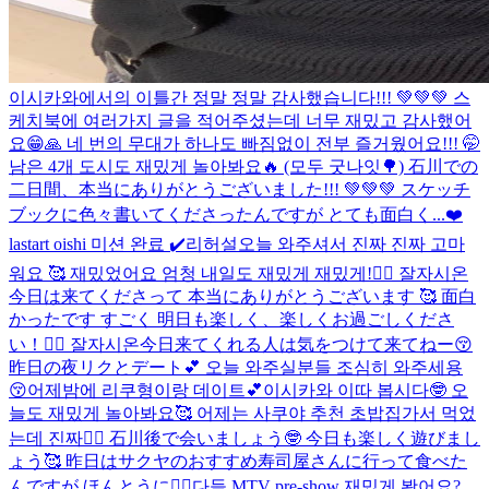
이시카와에서의 이틀간 정말 정말 감사했습니다!!! 💚💚💚 스
케치북에 여러가지 글을 적어주셨는데 너무 재밌고 감사했어
요😁🙏 네 번의 무대가 하나도 빠짐없이 전부 즐거웠어요!!! 🤭
남은 4개 도시도 재밌게 놀아봐요🔥 (모두 굿나잇🌳) 石川での
二日間、本当にありがとうございました!!! 💚💚💚 スケッチ
ブックに色々書いてくださったんですが とても面白く...
❤️
lastart oishi 미션 완료 ✔️
리허설
오늘 와주셔서 진짜 진짜 고마
워요 🥰 재밌었어요 엄청 내일도 재밌게 재밌게!👍🏻 잘자시온
今日は来てくださって 本当にありがとうございます 🥰 面白
かったです すごく 明日も楽しく、楽しくお過ごしくださ
い！👍🏻 잘자시온
今日来てくれる人は気をつけて来てねー😚
昨日の夜リクとデート💕 오늘 와주실분들 조심히 와주세용
😚어제밤에 리쿠형이랑 데이트💕
이시카와 이따 봅시다🤓 오
늘도 재밌게 놀아봐요🥰 어제는 사쿠야 추천 초밥집가서 먹었
는데 진짜👍🏻 石川後で会いましょう🤓 今日も楽しく遊びまし
ょう🥰 昨日はサクヤのおすすめ寿司屋さんに行って食べた
んですが ほんとうに👍🏻
다들 MTV pre-show 재밌게 봤어요?