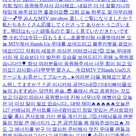
저희 많이 응원해주셔서 감사해요.. 내일은 더 더 잘할거니까
재밌게 봐주셨으면 좋겠어요😎 그럼 오늘 하루도 잘 마무리해
요~~💕💚 みんなMTV pre-show 楽しくご覧になりましたか？
私たちをたくさん応援してくださって ありがとうございま
す.. 明日はもっと頑張るので 楽しく見ていただきたいです
😎 それでは今日一日もうまく...
초콜렛이랑 사쿨렛
여러분 오
늘 MTV에서 Hands Up 무대를 보여드리고 블루카펫을 걸었는
데요!!🙋🏻‍♂️ 저희의 새로운 의상은 어떠셨나요?😊 오늘 무대에
서의 제 모습보다 더 발전된 모습을 보여드리기 위해 노력하겠
습니다!!!🌳 항상 여러분들이 응원해주셔서 너무 힘이 되고 있
어요!! 감사합니다💚💚💚 皆さん、今日MTVでHands Upのス
テージを お見せしてブルーカ...
☀️여러분 다들 뭐해요?? 皆さ
ん何してますか？？
곧 이시카와 공연다네😚기대이빠이😆
오
늘의 おすすめ는 당연히 윤슬..😎 플래시 켜고 응원하는 것도
보고 다같이 따라서 응원했는데 진짜 너무너무 예뻤어요 오늘
은 더 이상 말이 필요 없습니다.. 대박 재미🔥🔥🔥🔥🔥
오늘은
127 선배님의 콘서트를 다녀왔어요!!! 정말 멋있는 콘서트였어
요😭 혹시 콘서트에 가신 분들 계신가요..?🤔 선배님들과 팬분
들의 정말 큰 에너지가 그 큰 공연장을 꽉 채워주셨어요🔥 저
도 그 에너지를 받구 더 열심히 준비해서 멋진 무대를 팬들과
함께 만들어보고싶다고 생각했습니다!!!🌳 今日は127先輩の