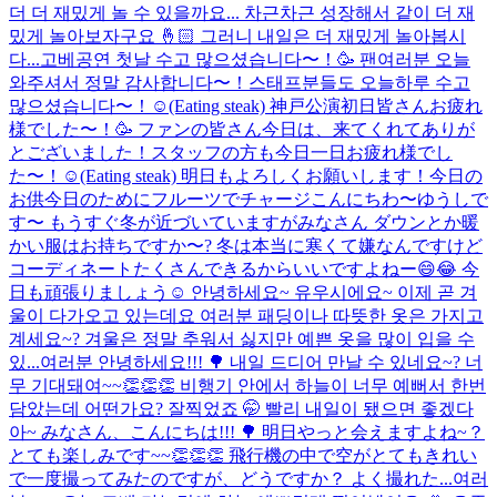
더 더 재밌게 놀 수 있을까요... 차근차근 성장해서 같이 더 재
밌게 놀아보자구요 🤞🏻 그러니 내일은 더 재밌게 놀아봅시
다...
고베공연 첫날 수고 많으셨습니다〜！🥳 팬여러분 오늘
와주셔서 정말 감사합니다〜！스태프분들도 오늘하루 수고
많으셨습니다〜！☺️(Eating steak) 神戸公演初日皆さんお疲れ
様でした〜！🥳 ファンの皆さん今日は、来てくれてありが
とございました！スタッフの方も今日一日お疲れ様でし
た〜！☺(Eating steak) 明日もよろしくお願いします！
今日の
お供
今日のためにフルーツでチャージ
こんにちわ〜ゆうしで
す〜 もうすぐ冬が近づいていますがみなさん ダウンとか暖
かい服はお持ちですか〜? 冬は本当に寒くて嫌なんですけど
コーディネートたくさんできるからいいですよねー😄😂 今
日も頑張りましょう☺️ 안녕하세요~ 유우시에요~ 이제 곧 겨
울이 다가오고 있는데요 여러분 패딩이나 따뜻한 옷은 가지고
계세요~? 겨울은 정말 추워서 싫지만 예쁜 옷을 많이 입을 수
있...
여러분 안녕하세요!!! 🌳 내일 드디어 만날 수 있네요~? 너
무 기대돼여~~👏👏👏 비행기 안에서 하늘이 너무 예뻐서 한번
담았는데 어떤가요? 잘찍었죠 🤭 빨리 내일이 됐으면 좋겠다
아~ みなさん、こんにちは!!! 🌳 明日やっと会えますよね~？
とても楽しみです~~👏👏👏 飛行機の中で空がとてもきれい
で一度撮ってみたのですが、どうですか？ よく撮れた...
여러