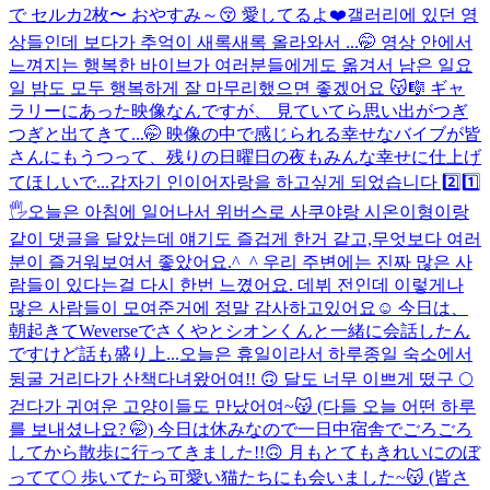
で セルカ2枚〜 おやすみ～😚 愛してるよ❤️
갤러리에 있던 영
상들인데 보다가 추억이 새록새록 올라와서 ...🤭 영상 안에서
느껴지는 행복한 바이브가 여러분들에게도 옮겨서 남은 일요
일 밤도 모두 행복하게 잘 마무리했으면 좋겠어요 😽🎼 ギャ
ラリーにあった映像なんですが、 見ていてら思い出がつぎ
つぎと出てきて...🤭 映像の中で感じられる幸せなバイブが皆
さんにもうつって、残りの日曜日の夜もみんな幸せに仕上げ
てほしいで...
갑자기 인이어자랑을 하고싶게 되었습니다 2️⃣1️⃣
🖐️
오늘은 아침에 일어나서 위버스로 사쿠야랑 시온이형이랑
같이 댓글을 달았는데 얘기도 즐겁게 한거 같고,무엇보다 여러
분이 즐거워보여서 좋았어요.^_^ 우리 주변에는 진짜 많은 사
람들이 있다는걸 다시 한번 느꼈어요. 데뷔 전인데 이렇게나
많은 사람들이 모여준거에 정말 감사하고있어요☺️ 今日は、
朝起きてWeverseでさくやとシオンくんと一緒に会話したん
ですけど話も盛り上...
오늘은 휴일이라서 하루종일 숙소에서
뒹굴 거리다가 산책다녀왔어여!! 🙃 달도 너무 이쁘게 떴구 🌕
걷다가 귀여운 고양이들도 만났어여~😽 (다들 오늘 어떤 하루
를 보내셨나요? 🤭) 今日は休みなので一日中宿舎でごろごろ
してから散歩に行ってきました!!🙃 月もとてもきれいにのぼ
ってて🌕 歩いてたら可愛い猫たちにも会いました~😽 (皆さ