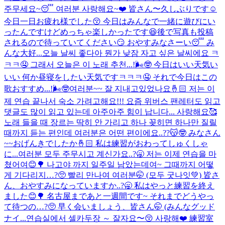
주무세요~😴 여러분 사랑해요~❤️ 皆さん〜久しぶりです☺️
今日一日お疲れ様でした😚 今日はみんなで一緒に遊びにい
ったんですけどめっちゃ楽しかったです😆後で写真も投稿
されるので待っていてください😏 おやすみなさーい😴 み
んな大好...
오늘 날씨 좋다아 뭔가 낮잠 자고 싶은 날씨에요 ㅋ
ㅋㅋ🤤 그래서 오늘은 이 노래 추천...!🌬️🤓 今日はいい天気い
いい 何か昼寝をしたい天気ですㅋㅋㅋ🤤 それで今日はこの
歌おすすめ...!🌬🤓
여러분~~ 잘 지내고있었나요🤞🏻 저는 이
제 연습 끝나서 숙소 가려고해요!!! 요즘 위버스 팬레터도 읽고
댓글도 많이 읽고 있는데 아주아주 힘이 납니다... 사랑해요🥰
노래 들을 때 장르는 딱히 안 가리고 하나 꽂히면 하나만 질릴
때까지 듣는 편인데 여러분은 어떤 편이에요..??😽🤓 みなさん
~~おげんきでしたか🤞🏻 私は練習がおわってしゅくしゃ
に...
여러분 모두 주무시고 계신가요..?🥱 저는 이제 연습을 마
쳤어여😊🌳 나고야 까지 일주일 남았는데여~ 그때까지 어떻
게 기다리지…?🥺 빨리 만나여 여러분🤭 (모두 굿나잇💚) 皆さ
ん、おやすみになっていますか..?🥱 私はやっと練習を終え
ました😊🌳 名古屋まであと一週間です~ それまでどうやっ
て待つの…?🥺 早く会いましょう、皆さん🤭 (みんなグッド
ナイ...
연습실에서 셀카두장 ～ 잘자요〜😚 사랑해❤️ 練習室