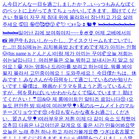
ん今日どんな一日を過ごしましたか？...
いっつもみんなぼく
のベットに上がってきてちょっかいしてきます、助けてくだ
さい 형들이 자꾸 제 침대 위에 올라와서 장난치고 가요 살려
주세요 🤦🏻 🤪🥺🥰😍😚 🥐💘 👈⭐️🦭🌷🐿🌳 🛏🛏🛏🛏🛏🛏🛏
🛏🛏🛏
일어난 김에 보여줘야지~~~🍦🍧🍨 어제 고베에서의
📸 神戸牛もおいしかったし、アイスクリームもすごいでし
た...!!! 점심메뉴는 김치볶음밥 おすすめです
제가 아끼는 인형
🐶(his name is とんとん)이랑 제가 아끼는 꾸야🥐
오늘 저희는
쉬는날입니다！ 여러분들은 오늘 뭐하고 보내시는지 알고 싶
어요！😁 저는 영화나 드라마를 보려고 하는데요. 뭐를 봐야
될지 몰라서 고민중이에요！ 도와주세요！ 今日僕たちは、休
みです！ みなさんが今日何をして過ごしているのか知りた
いです！😁僕は、映画かドラマを見ようと思っているんで
すが、何を見ればいいかわからなくて悩んでいます！ 助け
てください！
🤵🏻&🐶 제 룸메이트인 말티즈 료입니다😚 (오
늘도 편안한 밤 되세여 여러분💚🌳) 私のルームメイトのマル
チーズリョウです😚 (今日も安らかな夜をお過ごしくださ
い、皆さん💚🌳)
여러부우운 저흰 이제 다 같이 숙소 도착했어
요🤞🏻 다음은 나고야!!!곧 갈게요 또 좋은 시간 만들어봐요💚
오늘은 노래 추천 하나 하고 자러가볼게요😎 つぎは名古屋で
す！！！すぐに行きます またいい時間をつくりましょう💚