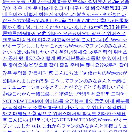
분~~~ 오늘 고베 가는길에 하늘 예쁘길래 찍어봤어요..🐳 요즘
많이 추우니까 옷 따숩게 입고 다니구 내일 봐요🫶🏻🥰✌🏻 (근
데 위버스 이렇게 하는거 맞아요...?) 皆さん~~~~ 空がきれい
だったので撮ってみました..🐳 さいきんすごく寒いから服を
暖かく着て過ごしてくださいいい あしたね 🫶🏻🥰✌🏻 神戸神
戸神戸!
안녕하세요🥐 위버스 오픈됐어요✨ 앞으로 위버스로
팬분들이랑 많이 이야기하고싶어요🫶 こんにちは🥐 Weverse
がオープンしました✨ これからWeverseでファンのみなさん
といっぱいお話したいです🫶
안녕하세요!🦭우리팀의 위버스
가 공개 됐네요?!🥳이렇게 팬여러분들과 소통할 수 있어서 너
무 좋아요!👍😍앞으로 같이 즐길 준비는 됐나요??🤗우리 같이
많은 추억을 만듭시다!🌏 こんにちは ! 🦭 僕たちのWeverseが
公開されましたね⁈ 🥳 こうしてファンのみなさんと一緒に
コミュニケーションをとることができてとても嬉しいです !
👍😍これから一緒に楽しむ準備は...
안녕하세요!!!🌳 드디어
NCT NEW TEAM이 위버스를 오픈했는데요 👏👏 이제 팬분들
과 직접적으로 소통도 하구 더 가까워 질 수 있다고 생각하니
까 기대돼요!! 😊 앞으로 위버스에서의 활동도 기대해주세요
💚 こんにちは!!!🌳 ついにNCT NEW TEAMのWeverseがオー
プンしました 👏👏 これからファンのみなさんと直接コミュ