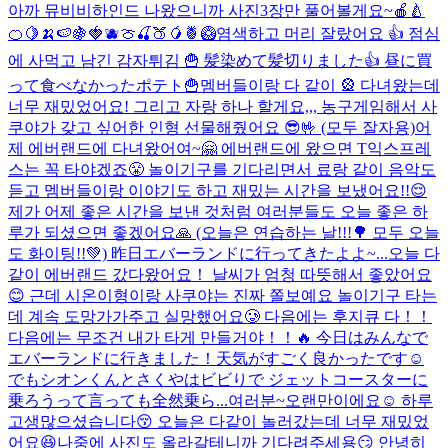
아까 뮤비비하인드 나왔으니까 사진3장만 풀어볼게요~🍎🍐
🍊🍋🍌🍉🍇🍓🫐🍈🍒🍑🥭🍍🥝
염색하고 머리 잘랐어요 👍 점심
에 사먹고 남긴 감자튀김 🍟 髪染めて髪切りました👍 昼に買
って食べなかったポテト🍟
멤버들이랑 다 같이 🎡 다녀왔는데
너무 재밌었어요! 그리고 자랑 하나 할게요,,, 농구게임해서 사
쿠야가 갖고 싶어한 인형 선물해줬어요 😎🤟 (모두 잘자용)
어
제 에버랜드에 다녀왔어여~🤗 에버랜드에 왔으면 T익스프레
스는 꼭 타야겠죠😤 놀이기구를 기다리면서 료랑 같이 음악도
듣고 멤버들이랑 이야기도 하고 재밌는 시간을 보냈어요!!😌
제가 어제 좋은 시간을 보낸 것처럼 여러분들도 오늘 좋은 하
루가 되셨으면 좋겠어요🙏 (오늘은 연습하는 날!!!🌳 모두 오늘
도 화이팅!!💚) 昨日エバーランドに行ってきたよよ~...
오늘 다
같이 에버랜드 갔다왔어요！ 날씨가 엄청 따뜻해서 좋았어요
😊 근데 시온이형이랑 사쿠야는 진짜 쫄보예요 놀이기구 타는
데 계속 도망가가주고 실망했어요🥲 다음에는 후지큐 다！！
다음에는 무조건 내가 타게 만들거야！！🔥 今日はみんなで
エバーランドに行きました！天気がすごく良かったです☺️
でもシオンくんとさくやはビビりで ジェットコースターに
乗ろうって言っても全然乗ら...
여러분~오랜만이에요☺️ 하루
고생많으셨습니다😚 오늘은 다같이 놀러갔는데 너무 재밌었
어요😆나중에 사진도 올라갈테니까 기다려주세용😏 안녕히