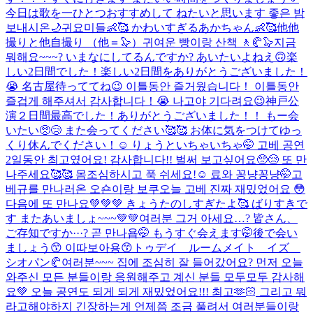
今日は歌を一ひとつおすすめして ねたいと思います 좋은 밤
보내시온🌙
귀요미들👶🥰 かわいすぎるあかちゃん👶🥰
他他
撮りと他自撮り （他＝🦭）
귀여운 빵이랑 산책 🚶🥐🦭
지금
뭐해요~~~? いまなにしてるんですか? あいたいよねえ🙃
楽
しい2日間でした！楽しい2日間をありがとうございました！
😭 名古屋待っててね😉 이틀동안 즐거웠습니다！ 이틀동안
즐겁게 해주셔서 감사합니다！😭 나고야 기다려요😉
神戸公
演２日間最高でした！ありがとうございました！！ もー会
いたい🥺😢 また会ってください🥰🥰 お体に気をつけてゆっ
くり休んでください！☺️ りょうといちゃいちゃ🤭 고베 공연
2일동안 최고였어요! 감사합니다!! 벌써 보고싶어요🥺😢 또 만
나주세요🥰🥰 몸조심하시고 푹 쉬세요!☺️ 료와 꽁냥꽁냥🤭
고
베규를 만나러온 오숀이랑 보쿠
오늘 고베 진짜 재밌었어요 😳
다음에 또 만나요💚💚💚 きょうたのしすぎたよ🥰 ばりすきで
す またあいましょ~~~💚💚
여러분 그거 아세요…? 皆さん、
ご存知ですか···? 곧 만나욥🤭 もうすぐ会えます🤭
後で会い
ましょう😙 이따보아용😙
トゥデイ ルームメイト イズ
シオパン🥐
여러분~~~ 집에 조심히 잘 들어갔어요? 먼저 오늘
와주신 모든 분들이랑 응원해주고 계신 분들 모두모두 감사해
요💚 오늘 공연도 되게 되게 재밌었어요!!! 최고🫶🏻 그리고 뭐
라고해야하지 긴장하는게 언제쯤 조금 풀려서 여러분들이랑