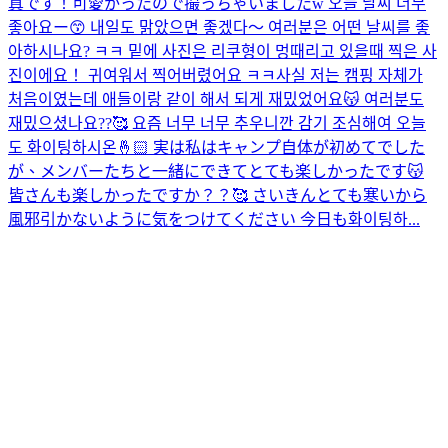
真です！可愛かったので撮っちゃいましたw 오늘 날씨 너무
좋아요ー😙 내일도 맑았으면 좋겠다〜 여러분은 어떤 날씨를 좋
아하시나요? ㅋㅋ 밑에 사진은 리쿠형이 멍때리고 있을때 찍은 사
진이에요！ 귀여워서 찍어버렸어요 ㅋㅋ
사실 저는 캠핑 자체가
처음이였는데 애들이랑 같이 해서 되게 재밌었어요😽 여러분도
재밌으셨나요??🥰 요즘 너무 너무 추우니깐 감기 조심해여 오늘
도 화이팅하시온🤞🏻 実は私はキャンプ自体が初めてでした
が、メンバーたちと一緒にできてとても楽しかったです😽
皆さんも楽しかったですか？？🥰 さいきんとても寒いから
風邪引かないように気をつけてください 今日も화이팅하...