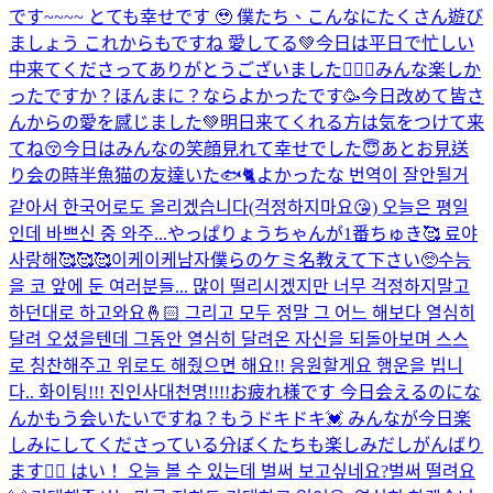
です~~~~ とても幸せです 🥹 僕たち、こんなにたくさん遊び
ましょう これからもですね 愛してる💚
今日は平日で忙しい
中来てくださってありがとうございました🙇🏻‍♂️みんな楽しか
ったですか？ほんまに？ならよかったです🥳今日改めて皆さ
んからの愛を感じました💚明日来てくれる方は気をつけて来
てね😚今日はみんなの笑顔見れて幸せでした😇あとお見送
り会の時半魚猫の友達いた🐟🐈よかったな 번역이 잘안될거
같아서 한국어로도 올리겠습니다(걱정하지마요😘) 오늘은 평일
인데 바쁘신 중 와주...
やっぱりょうちゃんが1番ちゅき🥰 료야
사랑해🥰🥰🥰
이케이케남자
僕らのケミ名教えて下さい🥺
수능
을 코 앞에 둔 여러분들... 많이 떨리시겠지만 너무 걱정하지말고
하던대로 하고와요🤞🏻 그리고 모두 정말 그 어느 해보다 열심히
달려 오셨을텐데 그동안 열심히 달려온 자신을 되돌아보며 스스
로 칭찬해주고 위로도 해줬으면 해요!! 응원할게요 행운을 빕니
다.. 화이팅!!! 진인사대천명!!!!
お疲れ様です 今日会えるのにな
んかもう会いたいですね？もうドキドキ💓 みんなが今日楽
しみにしてくださっている分ぼくたちも楽しみだしがんばり
ます❤️‍🔥 はい！ 오늘 볼 수 있는데 벌써 보고싶네요?벌써 떨려요