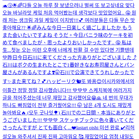
🐢🤧
🌟🌈다들 오늘 하루 잘 보냈으려나 벌써 또 보고싶네요 맞다
오늘 바닐라맛 케잌 처음 먹어봤는데 생각보다 맛있었어요.. 🤤 원
래 저는 생크림 과일 케잌이 이치방!!!💕 여러분들은 다들 무슨 맛
좋아해요?? 🌟🌈みんな今日一日楽しく過ごしましたか もう
また会いたいですよね そうだ。今日バニラ味のケーキを初
めて食べましたが、思ったよりおいしかったです.. 🤤 私は
生...
첫눈 오는 이런 오후에 너에게 전활 걸 수만 있다면 기쁠텐데
💚
昨日今日石川に来てくださった方ありがとございました⤴︎
石川はボクの生まれたとこで1番好きなお寿司屋さんとパン
屋さんがあるんですよ❣️🤫石川で公演できてうれしかったで
す✨また来てね？💕
ハッピーリク🐿또 봐용😊
이시카와에서의
이틀간 정말 정말 감사했습니다!!! 💚💚💚 스케치북에 여러가지
글을 적어주셨는데 너무 재밌고 감사했어요😁🙏 네 번의 무대가
하나도 빠짐없이 전부 즐거웠어요!!! 🤭 남은 4개 도시도 재밌게
놀아봐요🔥 (모두 굿나잇🌳) 石川での二日間、本当にありがと
うございました!!! 💚💚💚 スケッチブックに色々書いてくだ
さったんですが とても面白く...
❤️
lastart oishi 미션 완료 ✔️
리허
설
오늘 와주셔서 진짜 진짜 고마워요 🥰 재밌었어요 엄청 내일도