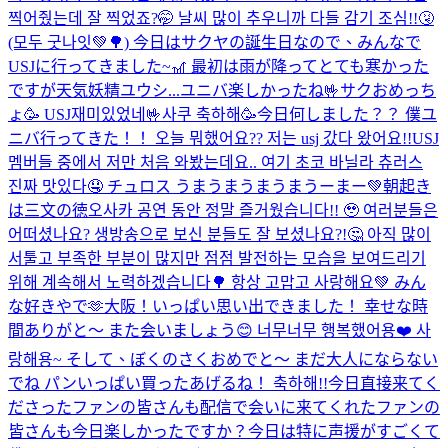
찍어줬는데 잘 찍었죠?🤭 날씨 많이 추우니까 다들 감기 조심!!🤧
(모두 굿나잇💚🌳) 今日はサクヤの誕生日なので、みんなで
USJに行ってきました~🎢 最初は雨が降ってとても寒かった
ですが天気妖精ユウシ...
ユニバ楽しかったね🤟サクおめっち
ょ🥳 USJ재미있었네🤟사쿠 축하해🥳
今日何しました？？ 僕ユ
ニバ行ってきた！！ 오늘 뭐했어요?? 저는 usj 갔다 왔어요!!
USJ
멤버들 중에서 저만 처음 와봤는데요.. 여기 초코 바닐라 츄러스
진짜 맛있다🤤 チュロス うまうまうまうまうーまー💚
朝起き
は三文の徳
오사카 공연 동안 정말 즐거웠습니다!! 🥹 여러분들은
어떠셨나요? 생방송으로 보신 분들도 잘 보셨나요?!🤔 아직 많이
서툴고 부족한 부분이 많지만 점점 발전하는 모습을 보여드리기
위해 계속해서 노력하겠습니다🌳 항상 고맙고 사랑해요💚 みん
な好きやで🫶
大阪！いっぱい思い出できました！ 幸せな時
間ありがと〜 また会いましょう😊 너무너무 행복했어용❤️ 사
랑해용~ そして、ぼくのさくおめでと〜 まだ大人にならない
でね パンいっぱい買ったあげるね！ 축하해!!
今日直接来てく
ださったファンの皆さんも配信で会いに来てくれたファンの
皆さんも今日楽しかったですか？今日は特に声援がすごくて