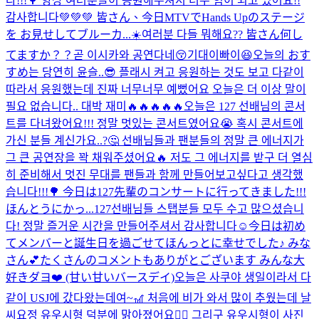
다!!!🌳 항상 여러분들이 응원해주셔서 너무 힘이 되고 있어요!!
감사합니다💚💚💚 皆さん、今日MTVでHands Upのステージ
を お見せしてブルーカ...
☀️여러분 다들 뭐해요?? 皆さん何し
てますか？？
곧 이시카와 공연다네😚기대이빠이😆
오늘의 おす
すめ는 당연히 윤슬..😎 플래시 켜고 응원하는 것도 보고 다같이
따라서 응원했는데 진짜 너무너무 예뻤어요 오늘은 더 이상 말이
필요 없습니다.. 대박 재미🔥🔥🔥🔥🔥
오늘은 127 선배님의 콘서
트를 다녀왔어요!!! 정말 멋있는 콘서트였어요😭 혹시 콘서트에
가신 분들 계신가요..?🤔 선배님들과 팬분들의 정말 큰 에너지가
그 큰 공연장을 꽉 채워주셨어요🔥 저도 그 에너지를 받구 더 열심
히 준비해서 멋진 무대를 팬들과 함께 만들어보고싶다고 생각했
습니다!!!🌳 今日は127先輩のコンサートに行ってきました!!!
ほんとうにかっ...
127선배님들 스탭분들 모두 수고 많으셨습니
다! 정말 즐거운 시간을 만들어주셔서 감사합니다☺️
今日は初め
てメンバーと誕生日を過ごせてほんっとに幸せでした♪ みな
さん💕たくさんのコメントもありがとございます みんな大
好きダヨ❤️ (甘い甘いバースデイ)
오늘은 사쿠야 생일이라서 다
같이 USJ에 갔다왔는데여~🎢 처음에 비가 와서 많이 추웠는데 날
씨요정 유우시형 덕분에 맑아졌어요🧚‍♂️ 그리구 유우시형이 사진