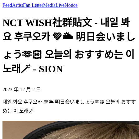
Feed
Artist
Fan Letter
Media
Live
Notice
NCT WISH社群貼文 - 내일 봐
요 후쿠오카 💚🌥️ 明日会いまし
ょう🫶🏻 오늘의 おすすめ는 이
노래🪄 - SION
2023 年 12 月 2 日
내일 봐요 후쿠오카 💚🌥️ 明日会いましょう🫶🏻 오늘의 おすす
め는 이 노래🪄