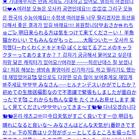
💓 기대해주시는 만큼 저희도 기대하고 있어요. 열심히 하겠습니
다❤️🔥
여러분 오늘은 오사카 공연인데요!!! 👏👏👏 그리구 오늘
은 한국의 수능이예요!! 수험생 여러분들 너무 떨리겠지만 최선을
다해서 좋은 결과가 있길 바래요!!!! 응원합니당💚
おさか🤟れち
ゅご🦭 明日来られる方は気をつけて来てくださーい！ 半魚
猫かわいい でもみんながもっと……
大阪ついたー 오사카 도
착했다ー
わくわくドキドキ🤭 ぼくと似てるアニメのキャラ
クターってありますか？？ 갑자기 궁금해서 물어보고 싶은데
저랑 닮은 캐릭터가 있어요??
여러분 ~~~~히르난데스 잘 보셨나
요? 처음 해보는 생방송 촬영이라 신기하기도 하고 떨리기도 했는
데 재밌었어요🥰 앞으로도 다양한 모습 많이 보여줄게요 재밌게
봐주세요 💚💚💚 みなさん~~~ヒルナンデスいかがでしたか？
初めての生放送撮影なので不思議で緊張もしましたが面白か
ったです🥰 これからも色んな姿を たくさんお見せします 楽
しく見てください💚💚💚
いってきま〜す🐿🐿 다녀오겠습니다
🐿🐿
온리 레츠고🫶🏻
今日天気がすごく良いですー😙 明日も
晴れになると良いな〜 みなさんはどんな天気が1番好きです
か？w 下の写真はリク형がボッーとしてるところを撮った写