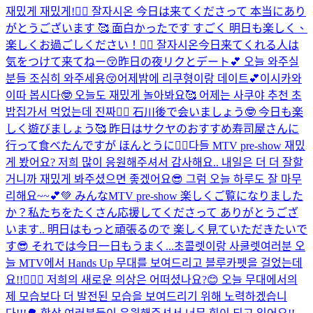
재밌게 재밌게!👍🏻 잘자시온 今日は来てくださって 本当にあり
がとうございます 🥰 面白かったです すごく 明日も楽しく、
楽しくお過ごしください！👍🏻 잘자시온
今日来てくれる人は
気をつけて来てねー😚昨日の夜リクとデート💕 오늘 와주실
분들 조심히 와주세용😚어제밤에 리쿠형이랑 데이트💕
이시카와
이따 봅시다🤓 오늘도 재밌게 놀아봐요🥰 어제는 사쿠야 추천 초
밥집가서 먹었는데 진짜👍🏻 石川後で会いましょう🤓 今日も楽
しく遊びましょう🥰 昨日はサクヤのおすすめ寿司屋さんに
行って食べたんですが ほんとうに👍🏻
다들 MTV pre-show 재밌
게 봤어요? 저희 많이 응원해주셔서 감사해요.. 내일은 더 더 잘할
거니까 재밌게 봐주셨으면 좋겠어요😎 그럼 오늘 하루도 잘 마무
리해요~~💕💚 みんなMTV pre-show 楽しくご覧になりました
か？私たちをたくさん応援してくださって ありがとうござ
います.. 明日はもっと頑張るので 楽しく見ていただきたいで
す😎 それでは今日一日もうまく...
초콜렛이랑 사쿨렛
여러분 오
늘 MTV에서 Hands Up 무대를 보여드리고 블루카펫을 걸었는데
요!!🙋🏻‍♂️ 저희의 새로운 의상은 어떠셨나요?😊 오늘 무대에서의
제 모습보다 더 발전된 모습을 보여드리기 위해 노력하겠습니