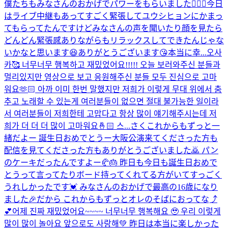
僕たちもみなさんのおかげでパワーをもらいました🙇🏻‍♂️今日
はライブ中継もあってすごく緊張してユウシヒョンにかまっ
てもらってたんですけどみなさんの声を聞いたり顔を見たら
どんどん緊張感ありながらもリラックスしてできたんじゃな
いかなと思います😆ありがとうございます😘本当に幸...
오사
카🥰 너무너무 행복하고 재밌었어요!!!!! 오늘 보러와주신 분들과
멀리있지만 영상으로 보고 응원해주신 분들 모두 진심으로 고마
워요🫶🏻 아까 이미 한번 말했지만 저희가 이렇게 무대 위에서 춤
추고 노래할 수 있는게 여러분들이 없으면 절대 불가능한 일이라
서 여러분들이 저희한테 고맙다고 항상 많이 얘기해주시는데 저
희가 더 더 더 많이 고마워요🤞🏻 스...
さくこれからもずっと一
緒だよー 誕生日おめでとうー
大阪公演来てくださった方も
配信を見てくださった方もありがとうございました🙇 パン
のケーキだったんですよー🥐🎂 昨日も今日も誕生日おめで
とうって言ってたりボード持ってくれてる方がいてすっごく
うれしかったです💓 みなさんのおかげで最高の16歳になり
ました🎉だから これからもずっとオレのそばにおってな⤴︎
💕
어제 진짜 재밌었어요~~~~ 너무너무 행복해요 🥹 우리 이렇게
많이 많이 놀아요 앞으로도 사랑해💚 昨日は本当に楽しかった