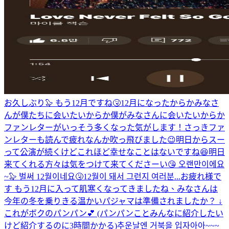
お久しぶり🦭 もう12月ですね🤧12月になったからかみなさ
んが僕たちに会いたいからか僕がみなさんに会いたいからか
ファンレターがいっそう多くなった気がします！さっきファ
ンレターも読んで疲れなんか吹っ飛びました😉明日からスー
って公演が続くけどこれほど幸せなことはないですね😆明日
来てくれる方々は気をつけて来てくださーい😘 오랜만이에요
~🦭 벌써 12월이네요🤧12월이 돼서 그런지 여러분...
お疲れ様で
す もう12月に入って肌寒くなってきましたね、みなさんは
今年の冬を乗りきる温かいパジャマは準備されましたか？ ↓
これがボクのパンパン💕 (パンパンことみんなに紹介したい
けど紹介するのに3時間かかる)
추운날엔 거북을 입자아아~~~