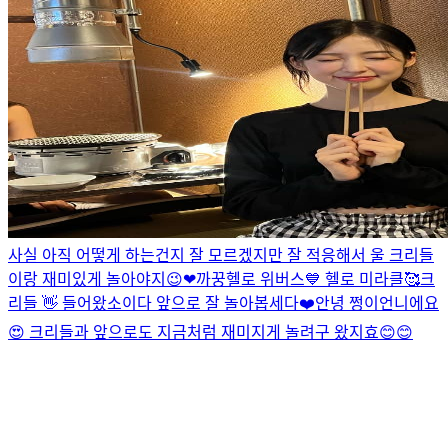
사실 아직 어떻게 하는건지 잘 모르겠지만 잘 적응해서 울 크리들
이랑 재미있게 놀아야지😉❤
까꿍
헬로 위버스💙 헬로 미라클🥰
크
리들 👋 들어왔소이다 앞으로 잘 놀아봅세다❤️
안녕 쩡이언니에요
😍 크리들과 앞으로도 지금처럼 재미지게 놀려구 왔지효😊😊