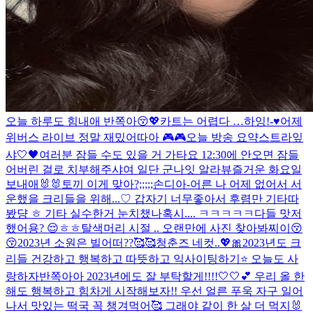
오늘 하루도 힘내애 반쪽아😚💖
카트는 어렵다 …
하잉!-♥️
어제
위버스 라이브 정말 재밌어따아 🎮🎮
오늘 방송 요약
스트라잎
샤🤍🖤
여러분 잠들 수도 있을 거 가타요 12:30에 안오면 잠들
어버린 걸로 치부해주샤여 일단 군나잇 알라뷰
즐거운 화요일
보내애🐰🐰
토끼 이게 맞아?;;;;;
손디아-어른 나 어제 없어서 서
운했을 크리들을 위해...♡ 갑자기 너무좋아서 후렴만 기타따
봤댱 ㅎ 기타 실수한거 눈치챘나혹시.... ㅋㅋㅋㅋㅋ
다들 맛저
했어용? 😌ㅎㅎ
탈색머리 시절 .. 오랜만에 사진 찾아봐찌이😚
😚
2023년 소원은 빌어떠??🥰🥰
청춘즈 네컷..💖🎀
2023년도 크
리들 건강하고 행복하고 따뜻하고 익사이팅하기⭐️ 오늘도 사
랑하자
반쪽아아 2023년에도 잘 부탁할게!!!!🤍🤍💕 우리 올 한
해도 행복하고 힘차게 시작해보자!! 우선 얼른 푸욱 자구 일어
나서 맛있는 떡국 꼭 챙겨먹어🥰 그래야 같이 한 살 더 먹지🐰