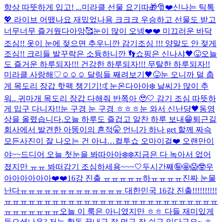
항상 따뜻하게 입고! ...
미라클 선물 요기따🎁🎅❤️
신나는 틱톡
💖 라이브 어땠나요 재밌었나용 크크크 우승하고 선물도 받고
너무너무 즐거웠다아앙🥰
눈이 많이 오넹❤️❤️ 미끄러운 바닥
조심!! 옷이 눈에 젖으면 추우니깐 감기조심 !!! 양말도 안 젖게
조심!! 크리들 발꾸락은 소듕하니깐 👣
쇼핑은 신나샤🖤😝
오늘
도 즐거운 하루되자!!! 건강한 하루되자!!! 무탈한 하루되자!!
미라클 사랑해♡
☺️☺️☺️ 달링들 째려보기🖤😝
눈 오니까 덜 춥
게 목도리 장갑 핫팩 챙기기!🤙
눈온다아아❄️ 날씨가 많이 추
워.. 귀마개 목도리 장갑 다해줘 반쪽아 🥹🤍 감기 조심 따뜻하
게 입구 다니자!!
눈 구경 눈 구경 ㅎㅎㅎ눈 와서 신난댱
🖤
동영
상을 올렸습니다.
오늘 하루도 즐겁고 알찬 하루 보내😁
퇴근길
회사에서 발견한 아똥이의 흔적🤫 언니가 하나 get 할께 짜슥
모든사진이 잘 나오는 건 아냐…
컬투쇼 오마이걸❤️ 오랜만이
야~~
드디어 오늘 첫눈을 봐따아아❄️❄️지금은 다 녹아서 없어
졌지만 ㅠㅠ 봐떠
감기 조심하세용~~~🤍
두시간째🤪🤩😱🤓
우
아아아아아아❤️❤️16강 진출 ㅠㅠㅠㅠㅠ
하ㅠㅠㅠㅠ진짜 눈물
난다ㅠㅠㅠㅠㅠㅠㅠㅠㅠㅠㅠㅠㅠ 대한민국 16강 진출!!!!!!!!!!
ㅠㅠㅠㅠㅠㅠㅠㅠㅠㅠㅠㅠㅠㅠㅠㅠㅠㅠㅠㅠㅠㅠㅠㅠㅠㅠㅠ
ㅠㅠㅠㅠㅠㅠㅠ
오늘 이 룩은 아니였지만 ㅎㅎ 다들 재미있게
들으셨나용? 저는 활동 끝내구 잘 먹구 잘 쉬구 있다구요~ ㅎ