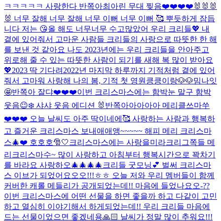
ㅋㅋㅋㅋㅋ 사랑한다 반쪽아
최아린 무대 찢음❤️❤️❤️❤️🐰🐰🐰
🐰 너무 잘해 너무 잘해 너무 이뻐 너무 이뻐 🥰 뿌듯하게 잠듭
니다 저는 😘
올 해도 너무너무 수고많았어 우리 크리들💖 내
곁에 있어줘서 고마운 사람들 크리들의 사랑으로 따뜻한 한 해
를 보낸 것 같아요 나도 2023년에는 우리 크리들을 안아주고
위로해 줄 수 있는 따뜻한 사람이 되기를 새해 복 많이 받아요
💖
2023 딱 기다려
2022년 마지막 하루까지 기적처럼 곁에 있어
줘서 고마워 사랑해 나의 봄, 기적 첫 영원
킁킁이랑🐶🐶
밈나잇
🤩
반쪽아 잘댜❤️❤️❤️
이번 크리스마스에는 함박눈 말구 함박
웃음😉❄️ 샤샤 웃음 에디션 🐰
반쪽아아아아아 메리클쓰마쑤
❤️❤️❤️ 오늘 날씨도 아주 딱이네에🥰 사랑하는 사람과 행복하
고 즐거운 크리스마스 보내애애앵~~~~~ 해피 메리 크리스마
스🎄❤️ 호호호🎅🤍
크리스마스에는 사랑을
미라크리그쪽들 메
리크리스마수~ 많이 사랑하고 아침부터 행복시간으로 꽉차기
를 바라요 사랑하오🎄🎄🎄🎄
크리들 굿모닝💕 벌써 크리스마
스 이브가 되었어요오오!!!ㅎㅎ 오늘 저와 우리 멤버들이 함께
커버한 캐롤 메들리가 공개되었는데!! 마음에 들었나요오-??
이번 크리스마스에 어떤 선물을 하면 좋을까 하고 다같이 고민
하고 열심히 이야기해서 하게되었는데!! 우리 크리들 마음에
드는 선물이었으면 좋겠네용🙏🏻 날씨가 정말 많이 추워요!!!