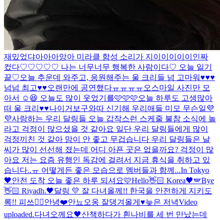
재밌었댜아아아앙아 미라클 함성 소리가 지이이이이이인짜
컸다♡♡♡♡♡ 나는 너무너무 행복한 사람이다♡ 오늘 일기
끝♡
오늘 추운데 와주고, 응원해주는 울 크리들 넘 고마워♥♥♥
넘넘 최고♥♥
오랜만에 공연했다ㅠㅠㅠㅠ
오
스마일 사진만 모
아서 ☺️😆 오늘도 많이 웃었기를🩷🩷🩷
오늘 하루도 고생많아
떠 울 크리♥♥
나이거보구와따 신기해 우리애들 미모 무슨일💜
💜
사랑하는 우리 달링들 오늘 갑작스런 스케줄 불참 소식에 놀
라고 걱정이 많으셨을 것 같아요 일단 우리 달링들에게 많이
걱정끼친 것 같아 맘이 안 좋고 무겁습니다 우리 달링들은 날
씨가 많이 선선해 졌는데 어디 아픈 곳은 없을까요? 걱정이 많
아요 저는 요즘 유행인 독감에 걸려서 지금 휴식을 취하고 있
습니다..ㅠ 어떻게든 좋은 모습으로 멤버들과 함께...
In Tokyo
🖤
안전 도착 오늘 좋은 하루 되셔요🩷
Hello👋🏻 Korea🖤🪽
Bye
👋🏻 Riyadh.🖤
달링 💛 잘 다녀올께!! 한국을 안전하게 지키도
록!! 피쓰✌🏻
안녕❤️
안뇨오옹 잘댕겨올게♥
늦은 저녁
Video
uploaded.
다녀오께요🖤
산책하다가 흰나비를 세 번 만났는데