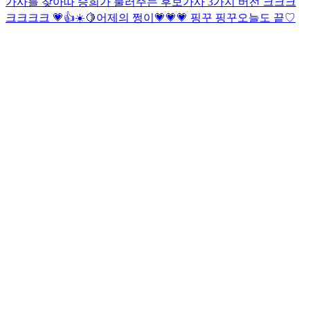
가사를 찾아따 승희가 불러주는 후보가사 3가지 버전 크크크
크크크크 💗👍☀️🍋
어제의 쩡이💗💗💗 핑꾸 핑꾸
오늘도 끝♡