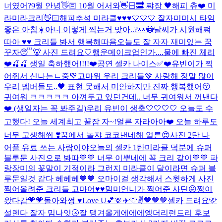
너였어?
9월 안녕👋🏻 10월 어서와👋🏻🔜 쨔장 🖤
해피 츄❤️ 미
라미라크리👋🏻
해피추석 미라클♥♥♥
🤍🤍🤍 잘자
미미시 타임
좋은 아침☀️
아니 이렇게 찍는거 맞아..?👀😳
날씨가 시원해쪄
따아 ♥♥ 크리들 봐서 행복해따욤
오늘도 잘 자자 재미있는 꿈
꾸자😴🐻 사진 드려요🤍
행운메이크업인가....
물에 빠진 체리
❤️🍒🍒 생일 축하했어!!!!❤️
공연 셀카 나이스✅❤️
유빈이가 찍
어줘서 신나는ㄴ중💚
고마워 우리 크리들💚 사랑해 정말 많이
우리 멤버들도..💙 표현 못해서 미안하지만 진짜 행복했어😚
귀여워 ㅋㅋㅋㅋㅋ 아껴두고 있던건데.. 너무 귀여워서 꺼낸다
❤️ (생일자는 꼭 봐주길)
우리 유빈이 생축🤍🤍🤍🤍 오늘도 수
고했다! 오늘 세계최고 꿀잠 자~!
얼른 자라아아❤️ 오늘 하루도
너무 고생해쒀 ❣️꿈에서 놀쟈 코코낸네해 얼른😍
사진 2탄 나
어플 유료 쓰는 사람이야
오늘의 셀카 1탄
미라클 덕분에 슈퍼
블루문 사진으로 봐따💙💙 너무 이뿌네에 꼭 크리 같이💙💙 파
랑장미의 꽃말이 기적이라 그런지 미라클이 달이라면 슈퍼 블
루문일것 같다 헤헤헤💙💙 오마이걸 생각해서 스윗하게 사진
찍어올려준 크리들 고마어♥♥
밈미언니가 찍어준 사딘😛
쩡이
왔다감💗💗
돌아와쩡 ♥
Love U💕🫶✈️🩵✌️
🤎🤎🤎
셀카 드려요🩷
설렌다 잘자 밈나잇🌝
잘 댕겨올게에에에엥
더리런드리 후보