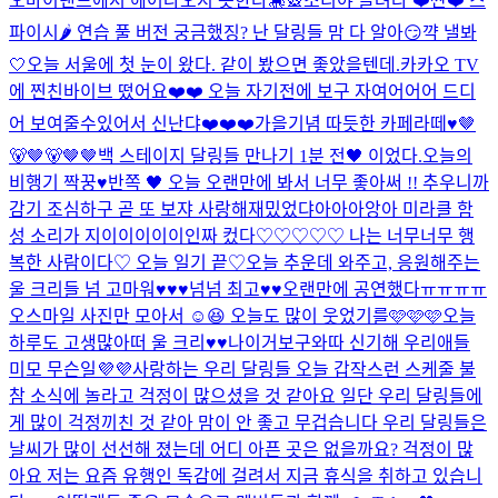
오마이랜드에서 헤어나오지 못한다🎠🎡
소리야 들려라 ❤️
짠❤️ 스
파이시🌶️ 연습 풀 버전 궁금했징? 난 달링들 맘 다 알아😏
꺅 낼봐
🤍
오늘 서울에 첫 눈이 왔다. 같이 봤으면 좋았을텐데.
카카오 TV
에 찐친바이브 떴어요❤️❤️ 오늘 자기전에 보구 자여어어어 드디
어 보여줄수있어서 신난댜❤️❤️❤️
가을기념 따듯한 카페라떼♥
🤎
🐻🤎🐻🤎🤎
백 스테이지 달링들 만나기 1분 전🖤 이었다.
오늘의
비행기 짝꿍♥
반쪽 🖤 오늘 오랜만에 봐서 너무 좋아써 !! 추우니까
감기 조심하구 곧 또 보쟈 사랑해
재밌었댜아아아앙아 미라클 함
성 소리가 지이이이이이인짜 컸다♡♡♡♡♡ 나는 너무너무 행
복한 사람이다♡ 오늘 일기 끝♡
오늘 추운데 와주고, 응원해주는
울 크리들 넘 고마워♥♥♥넘넘 최고♥♥
오랜만에 공연했다ㅠㅠㅠㅠ
오
스마일 사진만 모아서 ☺️😆 오늘도 많이 웃었기를🩷🩷🩷
오늘
하루도 고생많아떠 울 크리♥♥
나이거보구와따 신기해 우리애들
미모 무슨일💜💜
사랑하는 우리 달링들 오늘 갑작스런 스케줄 불
참 소식에 놀라고 걱정이 많으셨을 것 같아요 일단 우리 달링들에
게 많이 걱정끼친 것 같아 맘이 안 좋고 무겁습니다 우리 달링들은
날씨가 많이 선선해 졌는데 어디 아픈 곳은 없을까요? 걱정이 많
아요 저는 요즘 유행인 독감에 걸려서 지금 휴식을 취하고 있습니