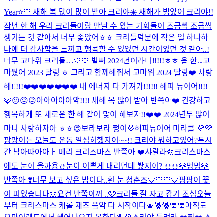
Year⭐️💛 새해 복 많이 많이 받아 크리야☀️ 새해가 밝았어 크리야!!
작년 한 해 우리 크리들이랑 만날 수 있는 기회들이 조금씩 조금씩
생기는 것 같아서 너무 좋았어ㅎㅎ 크리들덕분에 작은 일 하나하
나에 더 감사함을 느끼고 행복할 수 있었던 시간이었던 것 같아..!
너무 고마워 크리들…💛🤍 벌써 2024년이라니!!!!!ㅎㅎ 올 한...
고
마웠어 2023 달링 ㅎ 그리고 함께해줘서 고마워 2024 달링❤️ 사랑
해!!!!!❤️❤️❤️❤️❤️❤️❤️ 내 에너지 다 가져가!!!!!! 해피 뉴이어!!!!
🩷😖😖😖
아아아아아악!!!! 새해 복 많이 받아 반쪽아❤️ 건강하고
행복하게 또 새로운 한 해 같이 맞이 해보자!!❤️❤️ 2024년두 많이
마니 사랑하자아 ㅎㅎ😍
보라보라 쩡이💜해피뉴이어 미라클 💜💜
팡팡이는 오늘도 운동 열심히했지이~~!! 크리야 뭐하고있어?
두시
간 남아따아아ㅏ 메리 크리스마스 반쪽아 ❤️
샤랄라🌼
크리스마스
에도 눈이 올까용⛄️
눈이 이뿌게 내리던데 봤지이? ⛄️⛄️
🐶멍멍🐶
반쪽아 ❣️너무 보고 싶은 밤이다..
흰 눈 청춘즈🤍🤍🤍🤍
팡팡이 꽃
이 피었습니다🌼
요건 반쪽이꺼 ..🩷
크리들 잘 자고 감기 조심
오눌
부터 크리스마스 캐롤 재즈 음악 다 시작이다🎄🎅🎅🎅🎅
아직도