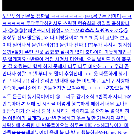
노부부의 신문물 접한날 ㅋㅋㅋㅋㅋㅋㅋ (feat.목푸는 김미미)
ㅋㅋ
ㅋㅋㅋㅋㅋ 투닥투닥하면서도 스윗한 현승희의 생일을 축하합니
다 😍😍😍
햅삐벌쓰데이 씅엉니🩷🩷🩷 🎂🎂🥳🥳🎁🎁🎉🎉😘😘
영상두 진짜 많은뎋.. 왜 다 비방용이야 ㅋㅋㅋ 좀 더 고민해 보고
이따 일어나서 올린다아?!?!! 올린다 진짜!!!!??
누가 샤샤시 챙겨줬
을까♥️
셀카 폭탄 선물 🎁🎁🎁 날씨가 많이 춥댜아아 따듯하게입구
우 알게찌요??
반쪽아 걱정 시켜서 미안해.. 오늘 날씨도 많이 춥구
먼 길 와줬는데 함께 하지 못해서 너무 너무 미안해..ㅠㅠ 우리 곧
만나자 정말..!! 낼 부터 또 많이 추워진대 ㅠㅠ 옷 따뜻하게 챙겨
입구 다니구!! 감기 걸리면 안대애 😭 늘 미안하구 고맙구 사랑해
반쪽아..❤️
나중에 다 만들어지면 보여주께..ㅋㅋㅋㅋ💕🙈
오늘 저
녁두 든든히 챙겨묵어어어 😍 그리구 감기조심 !!
반쪽아 자니..?🩵
반쪽아아💕 새해 첫 시작을 이렇게 행복하게 해줘서 너무 고마워
!! 반쪽이가 준 사랑 항상 감사하게 생각하고 올 한해두 열심히 하
는 아린이가 될게🥰 2024년 행복하고 웃는 날만 가득하자 우리..
사랑해애 소중한 내 반쪽들아
오늘 하루는 어때?☺️
해피뉴이어 미
라클❤️❤️❤️
해피뉴이어 올해 복 다 받고 행복하자🩷
Happy New