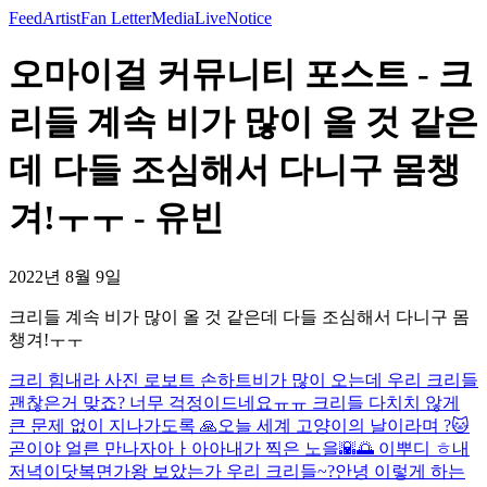
Feed
Artist
Fan Letter
Media
Live
Notice
오마이걸 커뮤니티 포스트 - 크
리들 계속 비가 많이 올 것 같은
데 다들 조심해서 다니구 몸챙
겨!ㅜㅜ - 유빈
2022년 8월 9일
크리들 계속 비가 많이 올 것 같은데 다들 조심해서 다니구 몸
챙겨!ㅜㅜ
크리 힘내라 사진 로보트 손하트
비가 많이 오는데 우리 크리들
괜찮은거 맞죠? 너무 걱정이드네요ㅠㅠ 크리들 다치치 않게
큰 문제 없이 지나가도록 🙏
오늘 세계 고양이의 날이라며 ?🐱
곧이야 얼른 만나자아ㅏ아아
내가 찍은 노을🌇🌅 이뿌디 ㅎ
내
저녁이닷
복면가왕 보았는가 우리 크리들~?
안녕 이렇게 하는