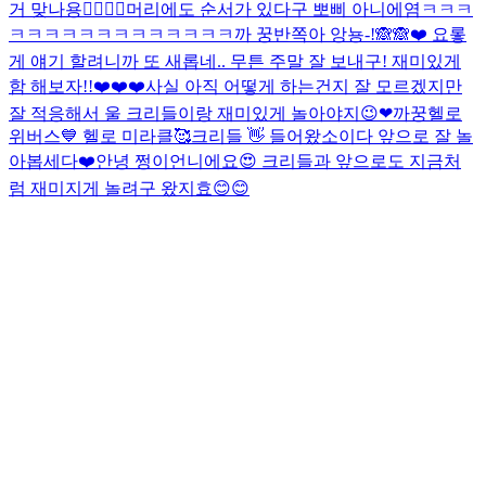
거 맞나용👉🏻👈🏻
머리에도 순서가 있다구 뽀삐 아니에염
ㅋㅋㅋ
ㅋㅋㅋㅋㅋㅋㅋㅋㅋㅋㅋㅋㅋ
까 꿍
반쪽아 앙뇽-!🙈🙈❤️ 요롷
게 얘기 할려니까 또 새롭네.. 무튼 주말 잘 보내구! 재미있게
함 해보자!!❤️❤️❤️
사실 아직 어떻게 하는건지 잘 모르겠지만
잘 적응해서 울 크리들이랑 재미있게 놀아야지😉❤
까꿍
헬로
위버스💙 헬로 미라클🥰
크리들 👋 들어왔소이다 앞으로 잘 놀
아봅세다❤️
안녕 쩡이언니에요😍 크리들과 앞으로도 지금처
럼 재미지게 놀려구 왔지효😊😊