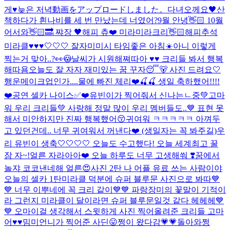
게♥
늦은 저녁
動画をアップロードしました。
다녀오께요🖤
산
책하다가 흰나비를 세 번 만났는데 너였어?
9월 안녕👋🏻 10월
어서와👋🏻🔜 쨔장 🖤
해피 츄❤️ 미라미라크리👋🏻
해피추석
미라클♥♥♥
🤍🤍🤍 잘자
미미시 타임
좋은 아침☀️
아니 이렇게
찍는거 맞아..?👀😳
날씨가 시원해쪄따아 ♥♥ 크리들 봐서 행복
해따욤
오늘도 잘 자자 재미있는 꿈 꾸자😴🐻 사진 드려요🤍
행운메이크업인가....
물에 빠진 체리❤️🍒🍒 생일 축하했어!!!!
❤️
공연 셀카 나이스✅❤️
유빈이가 찍어줘서 신나는ㄴ중💚
고마
워 우리 크리들💚 사랑해 정말 많이 우리 멤버들도..💙 표현 못
해서 미안하지만 진짜 행복했어😚
귀여워 ㅋㅋㅋㅋㅋ 아껴두
고 있던건데.. 너무 귀여워서 꺼낸다❤️ (생일자는 꼭 봐주길)
우
리 유빈이 생축🤍🤍🤍🤍 오늘도 수고했다! 오늘 세계최고 꿀
잠 자~!
얼른 자라아아❤️ 오늘 하루도 너무 고생해쒀 ❣️꿈에서
놀쟈 코코낸네해 얼른😍
사진 2탄 나 어플 유료 쓰는 사람이야
오늘의 셀카 1탄
미라클 덕분에 슈퍼 블루문 사진으로 봐따💙
💙 너무 이뿌네에 꼭 크리 같이💙💙 파랑장미의 꽃말이 기적이
라 그런지 미라클이 달이라면 슈퍼 블루문일것 같다 헤헤헤💙
💙 오마이걸 생각해서 스윗하게 사진 찍어올려준 크리들 고마
어♥♥
밈미언니가 찍어준 사딘😛
쩡이 왔다감💗💗
돌아와쩡