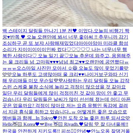
백 스테이지 달링들 만나기 1분 전🖤 이었다.
오늘의 비행기 짝
꿍♥
반쪽 🖤 오늘 오랜만에 봐서 너무 좋아써 !! 추우니까 감기
조심하구 곧 또 보쟈 사랑해
재밌었댜아아아앙아 미라클 함성
소리가 지이이이이이인짜 컸다♡♡♡♡♡ 나는 너무너무 행
복한 사람이다♡ 오늘 일기 끝♡
오늘 추운데 와주고, 응원해주
는 울 크리들 넘 고마워♥♥♥넘넘 최고♥♥
오랜만에 공연했다ㅠ
ㅠㅠㅠ
오
스마일 사진만 모아서 ☺️😆 오늘도 많이 웃었기를🩷
🩷🩷
오늘 하루도 고생많아떠 울 크리♥♥
나이거보구와따 신기
해 우리애들 미모 무슨일💜💜
사랑하는 우리 달링들 오늘 갑작
스런 스케줄 불참 소식에 놀라고 걱정이 많으셨을 것 같아요
일단 우리 달링들에게 많이 걱정끼친 것 같아 맘이 안 좋고 무
겁습니다 우리 달링들은 날씨가 많이 선선해 졌는데 어디 아픈
곳은 없을까요? 걱정이 많아요 저는 요즘 유행인 독감에 걸려
서 지금 휴식을 취하고 있습니다..ㅠ 어떻게든 좋은 모습으로
멤버들과 함께...
In Tokyo🖤
안전 도착 오늘 좋은 하루 되셔요🩷
Hello👋🏻 Korea🖤🪽
Bye 👋🏻 Riyadh.🖤
달링 💛 잘 다녀올께!!
한국을 안전하게 지키도록!! 피쓰✌🏻
안녕❤️
안뇨오옹 잘댕겨올