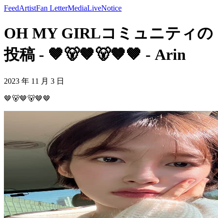
Feed
Artist
Fan Letter
Media
Live
Notice
OH MY GIRLコミュニティの
投稿 - 🤎🐻🤎🐻🤎🤎 - Arin
2023 年 11 月 3 日
🤎🐻🤎🐻🤎🤎