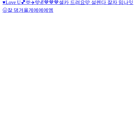
♥
Love U💕🫶✈️🩵✌️
🤎🤎🤎
셀카 드려요🩷 설렌다 잘자 밈나잇
🌝
잘 댕겨올게에에에엥