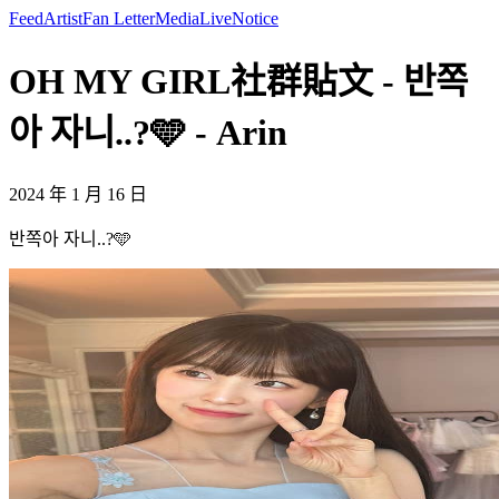
Feed
Artist
Fan Letter
Media
Live
Notice
OH MY GIRL社群貼文 - 반쪽
아 자니..?🩵 - Arin
2024 年 1 月 16 日
반쪽아 자니..?🩵