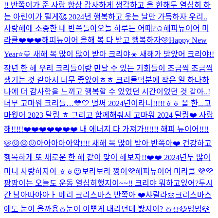
!! 반쪽이가 준 사랑 항상 감사하게 생각하고 올 한해두 열심히 하
는 아린이가 될게🥰 2024년 행복하고 웃는 날만 가득하자 우리..
사랑해애 소중한 내 반쪽들아
오늘 하루는 어때?☺️
해피뉴이어 미
라클❤️❤️❤️
해피뉴이어 올해 복 다 받고 행복하자🩷
Happy New
Year⭐️💛 새해 복 많이 많이 받아 크리야☀️ 새해가 밝았어 크리야!!
작년 한 해 우리 크리들이랑 만날 수 있는 기회들이 조금씩 조금씩
생기는 것 같아서 너무 좋았어ㅎㅎ 크리들덕분에 작은 일 하나하
나에 더 감사함을 느끼고 행복할 수 있었던 시간이었던 것 같아..!
너무 고마워 크리들…💛🤍 벌써 2024년이라니!!!!!ㅎㅎ 올 한...
고
마웠어 2023 달링 ㅎ 그리고 함께해줘서 고마워 2024 달링❤️ 사랑
해!!!!!❤️❤️❤️❤️❤️❤️❤️ 내 에너지 다 가져가!!!!!! 해피 뉴이어!!!!
🩷😖😖😖
아아아아아악!!!! 새해 복 많이 받아 반쪽아❤️ 건강하고
행복하게 또 새로운 한 해 같이 맞이 해보자!!❤️❤️ 2024년두 많이
마니 사랑하자아 ㅎㅎ😍
보라보라 쩡이💜해피뉴이어 미라클 💜💜
팡팡이는 오늘도 운동 열심히했지이~~!! 크리야 뭐하고있어?
두시
간 남아따아아ㅏ 메리 크리스마스 반쪽아 ❤️
샤랄라🌼
크리스마스
에도 눈이 올까용⛄️
눈이 이뿌게 내리던데 봤지이? ⛄️⛄️
🐶멍멍🐶