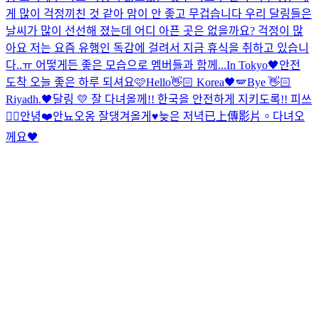
게 많이 걱정끼친 것 같아 맘이 안 좋고 무겁습니다 우리 달링들은
날씨가 많이 선선해 졌는데 어디 아픈 곳은 없을까요? 걱정이 많
아요 저는 요즘 유행인 독감에 걸려서 지금 휴식을 취하고 있습니
다..ㅠ 어떻게든 좋은 모습으로 멤버들과 함께...
In Tokyo🖤
안전
도착 오늘 좋은 하루 되셔요🩷
Hello👋🏻 Korea🖤🪽
Bye 👋🏻
Riyadh.🖤
달링 💛 잘 다녀올께!! 한국을 안전하게 지키도록!! 피쓰
✌🏻
안녕❤️
안뇨오옹 잘댕겨올게♥
늦은 저녁
已上傳影片。
다녀오
께요🖤