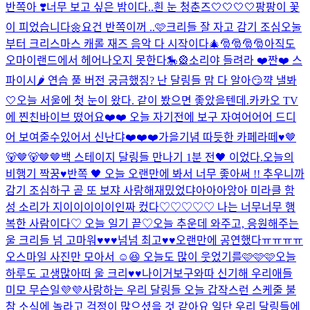
반쪽아 ❣️너무 보고 싶은 밤이다..
흰 눈 청춘즈🤍🤍🤍🤍
팡팡이 꽃
이 피었습니다🌼
요건 반쪽이꺼 ..🩷
크리들 잘 자고 감기 조심
오눌
부터 크리스마스 캐롤 재즈 음악 다 시작이다🎄🎅🎅🎅🎅
아직도
오마이랜드에서 헤어나오지 못한다🎠🎡
소리야 들려라 ❤️
짠❤️ 스
파이시🌶️ 연습 풀 버전 궁금했징? 난 달링들 맘 다 알아😏
꺅 낼봐
🤍
오늘 서울에 첫 눈이 왔다. 같이 봤으면 좋았을텐데.
카카오 TV
에 찐친바이브 떴어요❤️❤️ 오늘 자기전에 보구 자여어어어 드디
어 보여줄수있어서 신난댜❤️❤️❤️
가을기념 따듯한 카페라떼♥
🤎
🐻🤎🐻🤎🤎
백 스테이지 달링들 만나기 1분 전🖤 이었다.
오늘의
비행기 짝꿍♥
반쪽 🖤 오늘 오랜만에 봐서 너무 좋아써 !! 추우니까
감기 조심하구 곧 또 보쟈 사랑해
재밌었댜아아아앙아 미라클 함
성 소리가 지이이이이이인짜 컸다♡♡♡♡♡ 나는 너무너무 행
복한 사람이다♡ 오늘 일기 끝♡
오늘 추운데 와주고, 응원해주는
울 크리들 넘 고마워♥♥♥넘넘 최고♥♥
오랜만에 공연했다ㅠㅠㅠㅠ
오
스마일 사진만 모아서 ☺️😆 오늘도 많이 웃었기를🩷🩷🩷
오늘
하루도 고생많아떠 울 크리♥♥
나이거보구와따 신기해 우리애들
미모 무슨일💜💜
사랑하는 우리 달링들 오늘 갑작스런 스케줄 불
참 소식에 놀라고 걱정이 많으셨을 것 같아요 일단 우리 달링들에