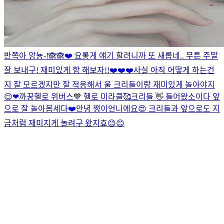
반쪽아 앙뇽-!🙈🙈❤️ 요롷게 얘기 할려니까 또 새롭네.. 무튼 주말
잘 보내구! 재미있게 함 해보자!!❤️❤️❤️
사실 아직 어떻게 하는건
지 잘 모르겠지만 잘 적응해서 울 크리들이랑 재미있게 놀아야지
😉❤
까꿍
헬로 위버스💙 헬로 미라클🥰
크리들 👋 들어왔소이다 앞
으로 잘 놀아봅세다❤️
안녕 쩡이언니에요😍 크리들과 앞으로도 지
금처럼 재미지게 놀려구 왔지효😊😊