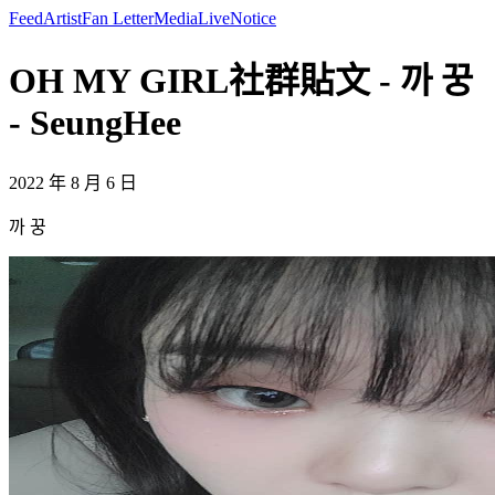
Feed
Artist
Fan Letter
Media
Live
Notice
OH MY GIRL社群貼文 - 까 꿍
- SeungHee
2022 年 8 月 6 日
까 꿍