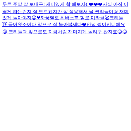
무튼 주말 잘 보내구! 재미있게 함 해보자!!❤️❤️❤️
사실 아직 어
떻게 하는건지 잘 모르겠지만 잘 적응해서 울 크리들이랑 재미
있게 놀아야지😉❤
까꿍
헬로 위버스💙 헬로 미라클🥰
크리들
👋 들어왔소이다 앞으로 잘 놀아봅세다❤️
안녕 쩡이언니에요
😍 크리들과 앞으로도 지금처럼 재미지게 놀려구 왔지효😊😊