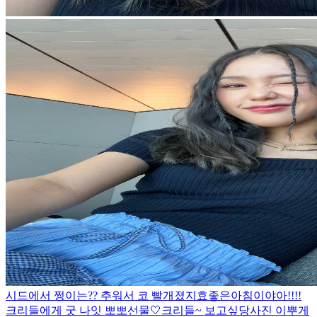
시드에서 쩡이는?? 추워서 코 빨개졌지효
좋은아침이야아!!!!
크리들에게 굿 나잇 뽀뽀
선물🤍
크리들~ 보고싶당
사진 이뿌게