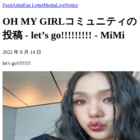
Feed
Artist
Fan Letter
Media
Live
Notice
OH MY GIRLコミュニティの
投稿 - let’s go!!!!!!!!! - MiMi
2022 年 8 月 14 日
let’s go!!!!!!!!!