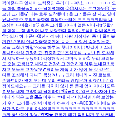
찍어준다구 열시미 노력중인 우리 매니져님.. ㅋㅋㅋㅋㅋㅋ 오
늘 마침 불꽃놀이 하는날이였데에 😜😜
샤샤는 로그아웃😴
굿
모닝 크리들🤭 나는 호주 도착했어!! 울 크리들은 잘 자고 일어
났나~?
호주 도착!!!
공항에 출몰한 소라게 ㅋㅋㅋㅋ
크리들 나
조심히 다녀올게!!♡ 호주 크리들 기다려 얼른 만나쟈!!♡
할리
의 마음.... 잘 받았어 나도 사랑한다 할리야.
조심히 다녀올께요
💛✨
엽사 하나 푼다🫣
전지적 뒤에 사람 시점
사진 좀 더 풀어볼
까요?🤍
우리 언니랑
촬영중인데 ㅇㅇ… 비와서 숨어있는중..
오늘 그칠까 하핳^^
오늘 하루도 홧티이이이!! 빗길이 미끄러
우니깐 항상 긴장하고, 집중하고!! 조심조심 ㅠㅠ
난 집 도착해
서 샤워하구 누웠어!!! 걱정해줘서 고마워ㅎㅎ😉 우리 크리들
도 오늘 고생했구 내일도 건강하고 안전하게 하루 보내길!! 푹
자고 오늘도 고마워💜💕
크리들 계속 비가 많이 올 것 같은데
다들 조심해서 다니구 몸챙겨!ㅜㅜ
크리 힘내라 사진 로보트
손하트
비가 많이 오는데 우리 크리들 괜찮은거 맞죠? 너무 걱
정이드네요ㅠㅠ 크리들 다치치 않게 큰 문제 없이 지나가도록
🙏
오늘 세계 고양이의 날이라며 ?🐱
곧이야 얼른 만나자아ㅏ아
아
내가 찍은 노을🌇🌅 이뿌디 ㅎ
내 저녁이닷
복면가왕 보았는
가 우리 크리들~?
안녕 이렇게 하는거 맞나용👉🏻👈🏻
머리에도 순
서가 있다구 뽀삐 아니에염
ㅋㅋㅋㅋㅋㅋㅋㅋㅋㅋㅋㅋㅋㅋㅋ
ㅋ
까 꿍
반쪽아 앙뇽-!🙈🙈❤️ 요롷게 얘기 할려니까 또 새롭네..