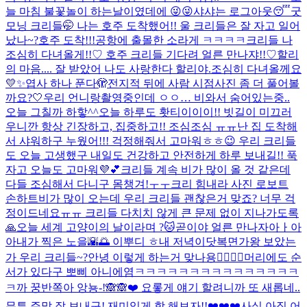
늘 마침 불꽃놀이 하는날이였데에 😜😜
샤샤는 로그아웃😴
굿
모닝 크리들🤭 나는 호주 도착했어!! 울 크리들은 잘 자고 일어
났나~?
호주 도착!!!
공항에 출몰한 소라게 ㅋㅋㅋㅋ
크리들 나
조심히 다녀올게!!♡ 호주 크리들 기다려 얼른 만나쟈!!♡
할리
의 마음.... 잘 받았어 나도 사랑한다 할리야.
조심히 다녀올께요
💛✨
엽사 하나 푼다🫣
전지적 뒤에 사람 시점
사진 좀 더 풀어볼
까요?🤍
우리 언니랑
촬영중인데 ㅇㅇ… 비와서 숨어있는중..
오늘 그칠까 하핳^^
오늘 하루도 홧티이이이!! 빗길이 미끄러
우니깐 항상 긴장하고, 집중하고!! 조심조심 ㅠㅠ
난 집 도착해
서 샤워하구 누웠어!!! 걱정해줘서 고마워ㅎㅎ😉 우리 크리들
도 오늘 고생했구 내일도 건강하고 안전하게 하루 보내길!! 푹
자고 오늘도 고마워💜💕
크리들 계속 비가 많이 올 것 같은데
다들 조심해서 다니구 몸챙겨!ㅜㅜ
크리 힘내라 사진 로보트
손하트
비가 많이 오는데 우리 크리들 괜찮은거 맞죠? 너무 걱
정이드네요ㅠㅠ 크리들 다치치 않게 큰 문제 없이 지나가도록
🙏
오늘 세계 고양이의 날이라며 ?🐱
곧이야 얼른 만나자아ㅏ아
아
내가 찍은 노을🌇🌅 이뿌디 ㅎ
내 저녁이닷
복면가왕 보았는
가 우리 크리들~?
안녕 이렇게 하는거 맞나용👉🏻👈🏻
머리에도 순
서가 있다구 뽀삐 아니에염
ㅋㅋㅋㅋㅋㅋㅋㅋㅋㅋㅋㅋㅋㅋㅋ
ㅋ
까 꿍
반쪽아 앙뇽-!🙈🙈❤️ 요롷게 얘기 할려니까 또 새롭네..
무튼 주말 잘 보내구! 재미있게 함 해보자!!❤️❤️❤️
사실 아직 어