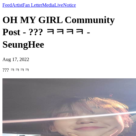
Feed
Artist
Fan Letter
Media
Live
Notice
OH MY GIRL Community
Post - ??? ㅋㅋㅋㅋ -
SeungHee
Aug 17, 2022
??? ㅋㅋㅋㅋ