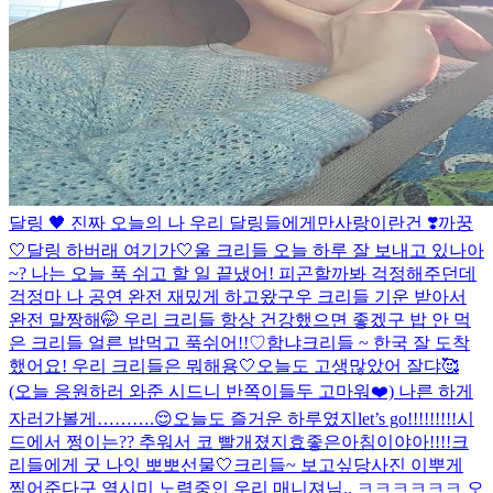
달링 🖤 진짜 오늘의 나 우리 달링들에게만
사랑이란건 ❣️
까꿍
🤍
달링 하버래 여기가🤍
울 크리들 오늘 하루 잘 보내고 있나아
~? 나는 오늘 푹 쉬고 할 일 끝냈어! 피곤할까봐 걱정해주던데
걱정마 나 공연 완전 재밌게 하고왔구우 크리들 기운 받아서
완전 말짱해🤭 우리 크리들 항상 건강했으면 좋겠구 밥 안 먹
은 크리들 얼른 밥먹고 푹쉬어!!♡
함냐
크리들 ~ 한국 잘 도착
했어요! 우리 크리들은 뭐해용🤍
오늘도 고생많았어 잘댜🥰
(오늘 응원하러 와준 시드니 반쪽이들두 고마워❤️) 나른 하게
자러가볼게……….😌
오늘도 즐거운 하루였지
let’s go!!!!!!!!!
시
드에서 쩡이는?? 추워서 코 빨개졌지효
좋은아침이야아!!!!
크
리들에게 굿 나잇 뽀뽀
선물🤍
크리들~ 보고싶당
사진 이뿌게
찍어준다구 열시미 노력중인 우리 매니져님.. ㅋㅋㅋㅋㅋㅋ 오