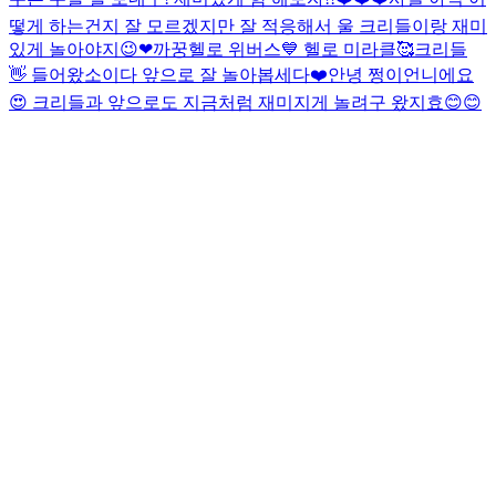
떻게 하는건지 잘 모르겠지만 잘 적응해서 울 크리들이랑 재미
있게 놀아야지😉❤
까꿍
헬로 위버스💙 헬로 미라클🥰
크리들
👋 들어왔소이다 앞으로 잘 놀아봅세다❤️
안녕 쩡이언니에요
😍 크리들과 앞으로도 지금처럼 재미지게 놀려구 왔지효😊😊