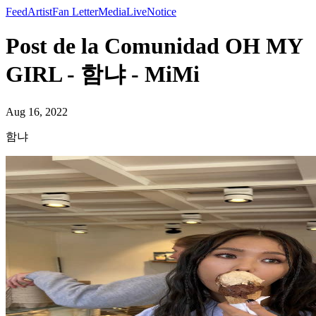
Feed
Artist
Fan Letter
Media
Live
Notice
Post de la Comunidad OH MY
GIRL - 함냐 - MiMi
Aug 16, 2022
함냐