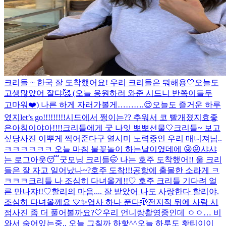
크리들 ~ 한국 잘 도착했어요! 우리 크리들은 뭐해용🤍
오늘도
고생많았어 잘댜🥰 (오늘 응원하러 와준 시드니 반쪽이들두
고마워❤️) 나른 하게 자러가볼게……….😌
오늘도 즐거운 하루
였지
let’s go!!!!!!!!!
시드에서 쩡이는?? 추워서 코 빨개졌지효
좋
은아침이야아!!!!
크리들에게 굿 나잇 뽀뽀
선물🤍
크리들~ 보고
싶당
사진 이뿌게 찍어준다구 열시미 노력중인 우리 매니져님..
ㅋㅋㅋㅋㅋㅋ 오늘 마침 불꽃놀이 하는날이였데에 😜😜
샤샤
는 로그아웃😴
굿모닝 크리들🤭 나는 호주 도착했어!! 울 크리
들은 잘 자고 일어났나~?
호주 도착!!!
공항에 출몰한 소라게 ㅋ
ㅋㅋㅋ
크리들 나 조심히 다녀올게!!♡ 호주 크리들 기다려 얼
른 만나쟈!!♡
할리의 마음.... 잘 받았어 나도 사랑한다 할리야.
조심히 다녀올께요 💛✨
엽사 하나 푼다🫣
전지적 뒤에 사람 시
점
사진 좀 더 풀어볼까요?🤍
우리 언니랑
촬영중인데 ㅇㅇ… 비
와서 숨어있는중.. 오늘 그칠까 하핳^^
오늘 하루도 홧티이이