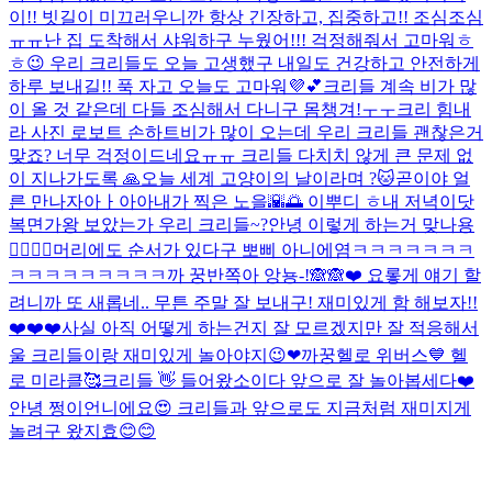
이!! 빗길이 미끄러우니깐 항상 긴장하고, 집중하고!! 조심조심
ㅠㅠ
난 집 도착해서 샤워하구 누웠어!!! 걱정해줘서 고마워ㅎ
ㅎ😉 우리 크리들도 오늘 고생했구 내일도 건강하고 안전하게
하루 보내길!! 푹 자고 오늘도 고마워💜💕
크리들 계속 비가 많
이 올 것 같은데 다들 조심해서 다니구 몸챙겨!ㅜㅜ
크리 힘내
라 사진 로보트 손하트
비가 많이 오는데 우리 크리들 괜찮은거
맞죠? 너무 걱정이드네요ㅠㅠ 크리들 다치치 않게 큰 문제 없
이 지나가도록 🙏
오늘 세계 고양이의 날이라며 ?🐱
곧이야 얼
른 만나자아ㅏ아아
내가 찍은 노을🌇🌅 이뿌디 ㅎ
내 저녁이닷
복면가왕 보았는가 우리 크리들~?
안녕 이렇게 하는거 맞나용
👉🏻👈🏻
머리에도 순서가 있다구 뽀삐 아니에염
ㅋㅋㅋㅋㅋㅋㅋ
ㅋㅋㅋㅋㅋㅋㅋㅋㅋ
까 꿍
반쪽아 앙뇽-!🙈🙈❤️ 요롷게 얘기 할
려니까 또 새롭네.. 무튼 주말 잘 보내구! 재미있게 함 해보자!!
❤️❤️❤️
사실 아직 어떻게 하는건지 잘 모르겠지만 잘 적응해서
울 크리들이랑 재미있게 놀아야지😉❤
까꿍
헬로 위버스💙 헬
로 미라클🥰
크리들 👋 들어왔소이다 앞으로 잘 놀아봅세다❤️
안녕 쩡이언니에요😍 크리들과 앞으로도 지금처럼 재미지게
놀려구 왔지효😊😊