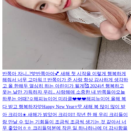
반쪽아 자니..?🩵
반쪽아아💕 새해 첫 시작을 이렇게 행복하게
해줘서 너무 고마워 !! 반쪽이가 준 사랑 항상 감사하게 생각하
고 올 한해두 열심히 하는 아린이가 될게🥰 2024년 행복하고
웃는 날만 가득하자 우리.. 사랑해애 소중한 내 반쪽들아
오늘
하루는 어때?☺️
해피뉴이어 미라클❤️❤️❤️
해피뉴이어 올해 복
다 받고 행복하자🩷
Happy New Year⭐️💛 새해 복 많이 많이 받
아 크리야☀️ 새해가 밝았어 크리야!! 작년 한 해 우리 크리들이
랑 만날 수 있는 기회들이 조금씩 조금씩 생기는 것 같아서 너
무 좋았어ㅎㅎ 크리들덕분에 작은 일 하나하나에 더 감사함을