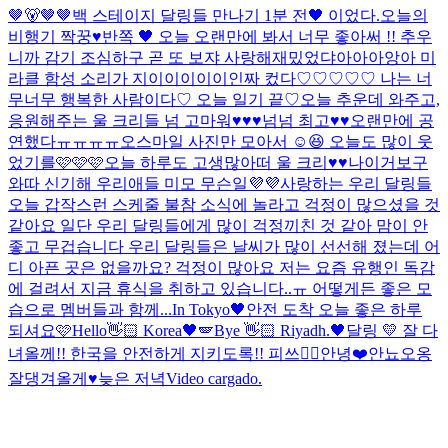
🤎🐻🤎🤎
백 스테이지 달링들 만나기 1분 전🖤 이었다.
오늘의
비행기 짝꿍♥
반쪽 🖤 오늘 오랜만에 봐서 너무 좋아써 !! 추우
니까 감기 조심하구 곧 또 보쟈 사랑해
재밌었댜아아아앙아 미
라클 함성 소리가 지이이이이이인짜 컸다♡♡♡♡♡ 나는 너
무너무 행복한 사람이다♡ 오늘 일기 끝♡
오늘 추운데 와주고,
응원해주는 울 크리들 넘 고마워♥♥♥넘넘 최고♥♥
오랜만에 공
연했다ㅠㅠㅠㅠ
오
스마일 사진만 모아서 ☺️😆 오늘도 많이 웃
었기를🩷🩷🩷
오늘 하루도 고생많아떠 울 크리♥♥
나이거보구
와따 신기해 우리애들 미모 무슨일💜💜
사랑하는 우리 달링들
오늘 갑작스런 스케줄 불참 소식에 놀라고 걱정이 많으셨을 것
같아요 일단 우리 달링들에게 많이 걱정끼친 것 같아 맘이 안
좋고 무겁습니다 우리 달링들은 날씨가 많이 선선해 졌는데 어
디 아픈 곳은 없을까요? 걱정이 많아요 저는 요즘 유행인 독감
에 걸려서 지금 휴식을 취하고 있습니다..ㅠ 어떻게든 좋은 모
습으로 멤버들과 함께...
In Tokyo🖤
안전 도착 오늘 좋은 하루
되셔요🩷
Hello👋🏻 Korea🖤🪽
Bye 👋🏻 Riyadh.🖤
달링 💛 잘 다
녀올께!! 한국을 안전하게 지키도록!! 피쓰✌🏻
안녕❤️
안뇨오옹
잘댕겨올게♥
늦은 저녁
Video cargado.