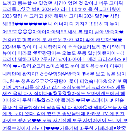
느끼고 행복할 수 있었던 시간이었던 것 같아..! 너무 고마워
크리들…💛🤍 벌써 2024년이라니!!!!!ㅎㅎ 올 한...
고마웠어
2023 달링 ㅎ 그리고 함께해줘서 고마워 2024 달링❤️ 사랑
해!!!!!❤️❤️❤️❤️❤️❤️❤️ 내 에너지 다 가져가!!!!!! 해피 뉴이
어!!!!🩷😖😖😖
아아아아아악!!!! 새해 복 많이 받아 반쪽아❤️
건강하고 행복하게 또 새로운 한 해 같이 맞이 해보자!!❤️❤️
2024년두 많이 마니 사랑하자아 ㅎㅎ😍
보라보라 쩡이💜해피
뉴이어 미라클 💜💜
팡팡이는 오늘도 운동 열심히했지이~~!!
크리야 뭐하고있어?
두시간 남아따아아ㅏ 메리 크리스마스 반
쪽아 ❤️
샤랄라🌼
크리스마스에도 눈이 올까용⛄️
눈이 이뿌게
내리던데 봤지이? ⛄️⛄️
🐶멍멍🐶
반쪽아 ❣️너무 보고 싶은 밤이
다..
흰 눈 청춘즈🤍🤍🤍🤍
팡팡이 꽃이 피었습니다🌼
요건 반쪽
이꺼 ..🩷
크리들 잘 자고 감기 조심
오눌부터 크리스마스 캐롤
재즈 음악 다 시작이다🎄🎅🎅🎅🎅
아직도 오마이랜드에서 헤
어나오지 못한다🎠🎡
소리야 들려라 ❤️
짠❤️ 스파이시🌶️ 연습
풀 버전 궁금했징? 난 달링들 맘 다 알아😏
꺅 낼봐🤍
오늘 서울
에 첫 눈이 왔다. 같이 봤으면 좋았을텐데.
카카오 TV 에 찐친
바이브 떴어요❤️❤️ 오늘 자기전에 보구 자여어어어 드디어 보
여줄수있어서 신난댜❤️❤️❤️
가을기념 따듯한 카페라떼♥
🤎🐻