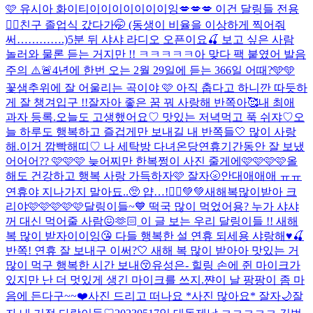
🩷 유시아 화이티이이이이이이이잉
💋💋💋 이건 달링들 전용
❤️‍🔥
친구 졸업식 갔다가🤭 (동생이 비율을 이상하게 찍어줘
써………….)
5분 뒤 샤샤 라디오 오픈이요🍒 보고 싶은 사람
놀러와 물론 듣는 거지만 !! ㅋㅋㅋㅋㅋ아 맞다 팩 붙였어 발음
주의 ⚠️🚨
4년에 한번 오는 2월 29일에 듣는 366일 어때?🩵🩵
꽃샘추위에 잘 어울리는 곡이야 🩷 아직 춥다고 하니깐 따듯하
게 잘 챙겨입구 !!
잘자아 좋은 꿈 꿔 사랑해 반쪽아🥰
내 최애
과자 등록.
오늘도 고생했어요♡ 맛있는 저녁먹고 푹 쉬쟈♡
오
늘 하루도 행복하고 즐겁게만 보내길 내 반쪽들🤍 많이 사랑
해.
이거 깜빡해띠♡ 나 세탁방 다녀온당
연휴기간동안 잘 보냈
어어어?? 🩷🩷🩷 늦어찌만 한복쩡이 사진 줄게에🩷🩷🩷🩷
올
해도 건강하고 행복 사랑 가득하자🩷 잘자🌝
안대애애애 ㅠㅠ
연휴야 지나가지 말아됴..🥺 얍…!🧚‍♀️💚💚
새해복많이받아 크
리야🩷🩷🩷🩷🩷
달링이들~💙 떡국 많이 먹었어용? 누가 샤샤
꺼 대신 먹어줄 사람😖🫶🏻 이 글 보는 우리 달링이들 !! 새해
복 많이 받자이이잉😘 다들 행복한 설 연휴 되세용 샤랑해♥️🍒
반쪽! 연휴 잘 보내구 이써?🤍 새해 복 많이 받아아 맛있는 거
많이 먹구 행복한 시간 보내😚
유성은- 힐링 손에 쥔 마이크가
있지만 난 더 멋있게 생긴 마이크를 쓰지.
쨘
이 날 팡팡이 좀 마
음에 든다구~~❤️
사진 드리고 떠나요 *사진 많아요* 잘자🌙
잘