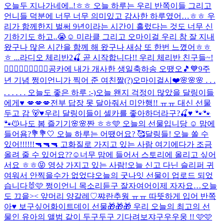
오늘두 지나가네에..!ㅎㅎ 오늘 하루는 우리 반쪽이들 그리고
언니들 덕분에 너무 너무 의미있고 감사한 하루였어…ㅎㅎ 우
리가 함께한지 벌써 9년이라는 시간이 흘렀다는 것도 너무 신
기하기도 하고..😭☺️ 미라클 그리고 오마이걸 우리 참 잘 지내
왔구나 많은 시간을 함께 해 왔구나 새삼 또 한번 느꼈어ㅎㅎ
ㅎ ...
라디오 체리반2🍒 곧 시작합니다!! 우리 체리반 친구들~!
🙋🏻‍♀️🙋🏻‍♀️🙋🏻‍♀️
공카에 내가 개사한 생일축하송 오땠오🎵💙
9주
년 기념 쩡이언니가 찍어 준 여친짤(?)
오마이걸시❤️
🌸🌸🌸 . . .
. . . . . . 오늘도 좋은 하루 :-)
오늘 왠지 걱정이 많았을 달링이들
에게♥️ 💋💋💋
전부 답장 못 달아줘서 미안행!! ㅠㅠ 대신 선물
두고 감 🐻♥️
우리 달링이들이 셀카를 좋아하더라구?🍒♥️ 🐾🐾
🐾😽
나도 봄 즐기기🌸🌸
짠 ㅎㅎ🩵 오늘의 선물입니당 ☺️ 맘에
들어욤?💐
💐🤍 오늘 하루는 어땠어요? 🥰
달링들! 오늘 쏠 수
있어!!!!!!🔫🔫🔫 고화질로 가지고 있는 사람 여기에다가 조금
올려 줄 수 있어요??☺️너무 맘에 들어서 스토리에 올리고 싶어
서요 ㅎㅎ😝 영상 가지고 있는 사람!
오늘 신고 다닌 슬리퍼 귀
여워서 안찍을수가 없었댜
오늘의 굿나잇 선물이 업로드 되었
습니다🐰🩷 쩡이언니 목소리듣구 잘자여어
이제 자자요…
오늘
도 끄읕>< 앞머리 양갈레♡
쨔란
추웡 ㅠㅠ 따뜻하게 입어 반쪽
아♥️ 보구싶어
화이트데이 선물🎁🎁🎁 우리 오늘의 최고의 선
물인 유아의 앨범 같이 두구두구 기다려보쟈구우우웅 !! 🩷🩷