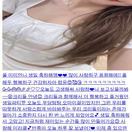
울 미미언니 생일 축하해앵❤️❤️ 많이 사랑하구 응원해애!! 올
해두 행복하구 건강하자아 럽유😍🥰😘 ㅋㅋㅋㅋㅋㅋㅋㅋㅋ
🥳🥳🎂🎂🎉🎉🤍🤍
오늘도 고생해써 사랑햐❤️
나 보고싶을까봐
~~😝
크리들 안녕😊 크리들과 함께해서 더 행복하고 즐거웠던
생일파티🎊 오늘도 우당탕탕 오마이걸이었지만 그런 우리를
따뜻하게 사랑스럽게 바라봐주는 우리 크리들이라는 존재가
얼마가 소중한지 다시 한 번 느끼게 되었어요💕 생일 축하해줘
서 고맙고! 지금처럼 재미있는 순간들 많이 만들어가요😊 사
랑해 미라클💕
반쪽아 오늘 하루 잘 보냈어?❤️ 이제 좀 있으면