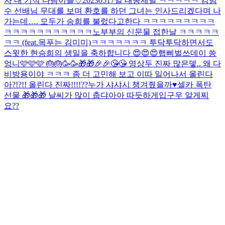
자 내 기적 다람이들♡
20230517일 대동제날 ㅋㅋㅋㅋㅋ 김범
수 선배님 무대를 보며 환호를 하던 그녀는 인사드리겠다며 나
가는데…. 모두가 승희를 불렀다고한다 ㅋㅋㅋㅋㅋㅋㅋㅋㅋ
ㅋㅋㅋㅋㅋㅋㅋㅋㅋㅋㅋ
노부부의 신문물 접한날 ㅋㅋㅋㅋㅋ
ㅋㅋ (feat.목푸는 김미미)
ㅋㅋㅋㅋㅋㅋㅋ 투닥투닥하면서도
스윗한 현승희의 생일을 축하합니다 😍😍😍
햅삐벌쓰데이 씅
엉니🩷🩷🩷 🎂🎂🥳🥳🎁🎁🎉🎉😘😘 영상두 진짜 많은뎋.. 왜 다
비방용이야 ㅋㅋㅋ 좀 더 고민해 보고 이따 일어나서 올린다
아?!?!! 올린다 진짜!!!!??
누가 샤샤시 챙겨줬을까♥️
셀카 폭탄
선물 🎁🎁🎁 날씨가 많이 춥댜아아 따듯하게입구우 알게찌
요??