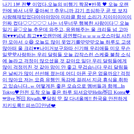
나기 1분 전🖤 이었다.
오늘의 비행기 짝꿍♥
반쪽 🖤 오늘 오랜
만에 봐서 너무 좋아써 !! 추우니까 감기 조심하구 곧 또 보쟈
사랑해
재밌었댜아아아앙아 미라클 함성 소리가 지이이이이이
인짜 컸다♡♡♡♡♡ 나는 너무너무 행복한 사람이다♡ 오늘
일기 끝♡
오늘 추운데 와주고, 응원해주는 울 크리들 넘 고마
워♥♥♥넘넘 최고♥♥
오랜만에 공연했다ㅠㅠㅠㅠ
오
스마일 사진
만 모아서 ☺️😆 오늘도 많이 웃었기를🩷🩷🩷
오늘 하루도 고생
많아떠 울 크리♥♥
나이거보구와따 신기해 우리애들 미모 무슨
일💜💜
사랑하는 우리 달링들 오늘 갑작스런 스케줄 불참 소식
에 놀라고 걱정이 많으셨을 것 같아요 일단 우리 달링들에게
많이 걱정끼친 것 같아 맘이 안 좋고 무겁습니다 우리 달링들
은 날씨가 많이 선선해 졌는데 어디 아픈 곳은 없을까요? 걱정
이 많아요 저는 요즘 유행인 독감에 걸려서 지금 휴식을 취하
고 있습니다..ㅠ 어떻게든 좋은 모습으로 멤버들과 함께...
In
Tokyo🖤
안전 도착 오늘 좋은 하루 되셔요🩷
Hello👋🏻 Korea🖤
🪽
Bye 👋🏻 Riyadh.🖤
달링 💛 잘 다녀올께!! 한국을 안전하게
지키도록!! 피쓰✌🏻
안녕❤️