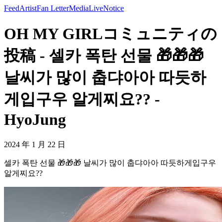
Feed
Artist
Fan Letter
Media
Live
Notice
OH MY GIRLコミュニティの
投稿 - 셀카 폭탄 선물 🎁🎁🎁
날씨가 많이 춥댜아아 따듯하
게입구우 알게찌요?? -
HyoJung
2024 年 1 月 22 日
셀카 폭탄 선물 🎁🎁🎁 날씨가 많이 춥댜아아 따듯하게입구우
알게찌요??