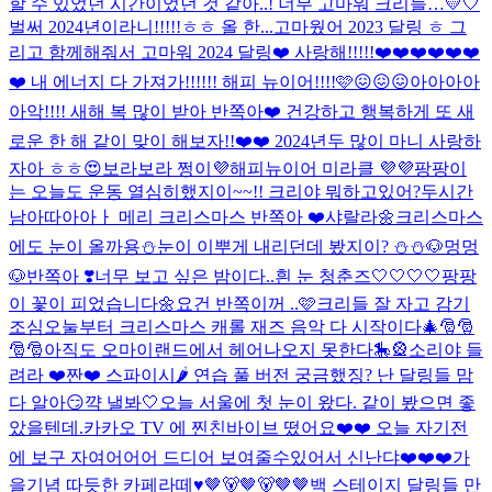
할 수 있었던 시간이었던 것 같아..! 너무 고마워 크리들…💛🤍
벌써 2024년이라니!!!!!ㅎㅎ 올 한...
고마웠어 2023 달링 ㅎ 그
리고 함께해줘서 고마워 2024 달링❤️ 사랑해!!!!!❤️❤️❤️❤️❤️❤️
❤️ 내 에너지 다 가져가!!!!!! 해피 뉴이어!!!!🩷😖😖😖
아아아아
아악!!!! 새해 복 많이 받아 반쪽아❤️ 건강하고 행복하게 또 새
로운 한 해 같이 맞이 해보자!!❤️❤️ 2024년두 많이 마니 사랑하
자아 ㅎㅎ😍
보라보라 쩡이💜해피뉴이어 미라클 💜💜
팡팡이
는 오늘도 운동 열심히했지이~~!! 크리야 뭐하고있어?
두시간
남아따아아ㅏ 메리 크리스마스 반쪽아 ❤️
샤랄라🌼
크리스마스
에도 눈이 올까용⛄️
눈이 이뿌게 내리던데 봤지이? ⛄️⛄️
🐶멍멍
🐶
반쪽아 ❣️너무 보고 싶은 밤이다..
흰 눈 청춘즈🤍🤍🤍🤍
팡팡
이 꽃이 피었습니다🌼
요건 반쪽이꺼 ..🩷
크리들 잘 자고 감기
조심
오눌부터 크리스마스 캐롤 재즈 음악 다 시작이다🎄🎅🎅
🎅🎅
아직도 오마이랜드에서 헤어나오지 못한다🎠🎡
소리야 들
려라 ❤️
짠❤️ 스파이시🌶️ 연습 풀 버전 궁금했징? 난 달링들 맘
다 알아😏
꺅 낼봐🤍
오늘 서울에 첫 눈이 왔다. 같이 봤으면 좋
았을텐데.
카카오 TV 에 찐친바이브 떴어요❤️❤️ 오늘 자기전
에 보구 자여어어어 드디어 보여줄수있어서 신난댜❤️❤️❤️
가
을기념 따듯한 카페라떼♥
🤎🐻🤎🐻🤎🤎
백 스테이지 달링들 만