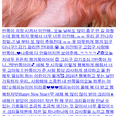
반쪽아 걱정 시켜서 미안해.. 오늘 날씨도 많이 춥구 먼 길 와줬
는데 함께 하지 못해서 너무 너무 미안해..ㅠㅠ 우리 곧 만나자
정말..!! 낼 부터 또 많이 추워진대 ㅠㅠ 옷 따뜻하게 챙겨 입구
다니구!! 감기 걸리면 안대애 😭 늘 미안하구 고맙구 사랑해
반쪽아..❤️
나중에 다 만들어지면 보여주께..ㅋㅋㅋㅋ💕🙈
오늘
저녁두 든든히 챙겨묵어어어 😍 그리구 감기조심 !!
반쪽아 자
니..?🩵
반쪽아아💕 새해 첫 시작을 이렇게 행복하게 해줘서 너
무 고마워 !! 반쪽이가 준 사랑 항상 감사하게 생각하고 올 한
해두 열심히 하는 아린이가 될게🥰 2024년 행복하고 웃는 날만
가득하자 우리.. 사랑해애 소중한 내 반쪽들아
오늘 하루는 어
때?☺️
해피뉴이어 미라클❤️❤️❤️
해피뉴이어 올해 복 다 받고 행
복하자🩷
Happy New Year⭐️💛 새해 복 많이 많이 받아 크리야☀️
새해가 밝았어 크리야!! 작년 한 해 우리 크리들이랑 만날 수
있는 기회들이 조금씩 조금씩 생기는 것 같아서 너무 좋았어ㅎ
ㅎ 크리들덕분에 작은 일 하나하나에 더 감사함을 느끼고 행복